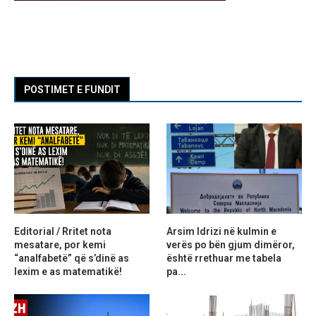
POSTIMET E FUNDIT
Editorial / Rritet nota
Arsim Idrizi në kulmin e
mesatare, por kemi
verës po bën gjum dimëror,
“analfabetë” që s’dinë as
është rrethuar me tabela
lexim e as matematikë!
pa...