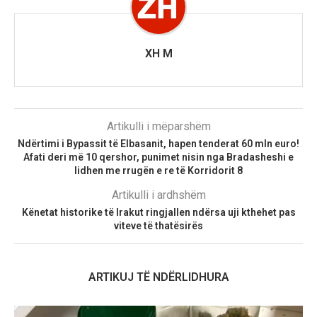
XH M
Artikulli i mëparshëm
Ndërtimi i Bypassit të Elbasanit, hapen tenderat 60 mln euro!
Afati deri më 10 qershor, punimet nisin nga Bradasheshi e
lidhen me rrugën e re të Korridorit 8
Artikulli i ardhshëm
Kënetat historike të Irakut ringjallen ndërsa uji kthehet pas
viteve të thatësirës
ARTIKUJ TË NDËRLIDHURA