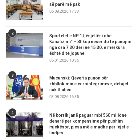
së parë më pak
06.08.2026 17:33
2
Sportelet e NP “Ujësjellësi dhe
Kanalizimi” – Shkup nesër do të punojnë
nga ora 7:30 deri në 15:30, e mërkura
është ditë jopune
05.01.2026 10:36
3
Mucunski: Qeveria punon për
zhbllokimin e eurointegrimeve, detajet
nuk thuhen
03.08.2026 16:35
4
Në korrik janë paguar mbi 560 milionë
denarë për kompensime për pushim
mjekësor, pjesa më e madhe për lejet e
lindjes