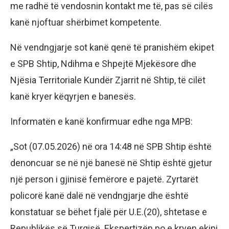
me radhë të vendosnin kontakt me të, pas së cilës
kanë njoftuar shërbimet kompetente.
​Në vendngjarje sot kanë qenë të pranishëm ekipet
e SPB Shtip, Ndihma e Shpejtë Mjekësore dhe
Njësia Territoriale Kundër Zjarrit në Shtip, të cilët
kanë kryer këqyrjen e banesës.
​Informatën e kanë konfirmuar edhe nga MPB:
​„Sot (07.05.2026) në ora 14:48 në SPB Shtip është
denoncuar se në një banesë në Shtip është gjetur
një person i gjinisë femërore e pajetë. Zyrtarët
policorë kanë dalë në vendngjarje dhe është
konstatuar se bëhet fjalë për U.E.(20), shtetase e
Republikës së Turqisë. Ekspertizën po e kryen ekipi