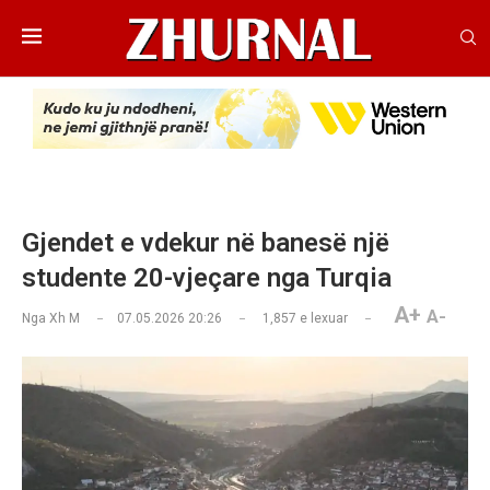
Gjendet e vdekur në banesë një
studente 20-vjeçare nga Turqia
A+
A-
Nga
Xh M
07.05.2026 20:26
1,857
e lexuar