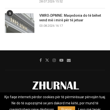
28.07.2026 15:52
5
VMRO‑DPMNE: Maqedonia do të bëhet
vend më i mirë për të jetuar
03.08.2026 16:17
Kjo faqe interneti përdor cookies për të përmirësuar përvojën tuaj.
Rreth nesh
Impresumi
Marketing
Kontakt
Ne do të supozojmë se jeni dakord me këtë, por mund të
Privacy Policy
çregjistroheni nëse dëshironi.
Pranoj
Lexo më tepër