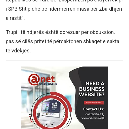
i SPB Shtip dhe po ndërmerren masa për zbardhjen
e rastit“.
​Trupi i të ndjerës është dorëzuar për obduksion,
pas së cilës pritet të përcaktohen shkaqet e sakta
të vdekjes.