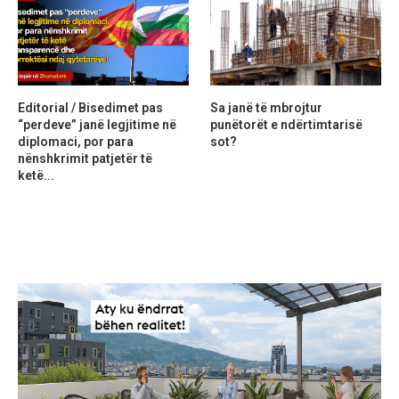
Editorial / Bisedimet pas
Sa janë të mbrojtur
“perdeve” janë legjitime në
punëtorët e ndërtimtarisë
diplomaci, por para
sot?
nënshkrimit patjetër të
ketë...