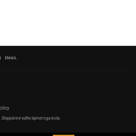
EMAIL
olicy
 Shqipërinë edhe lajmet nga bota.