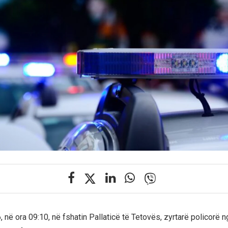
në ora 09:10, në fshatin Pallaticë të Tetovës, zyrtarë policorë n