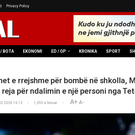
t
Privacy Policy
/ BOTA
EKONOMI
ED / OP
KRONIKA
SPORT
S
et e rrejshme për bombë në shkolla, 
 reja për ndalimin e një personi nga Te
A+
A-
02.2026 16:12
1,355
e lexuar