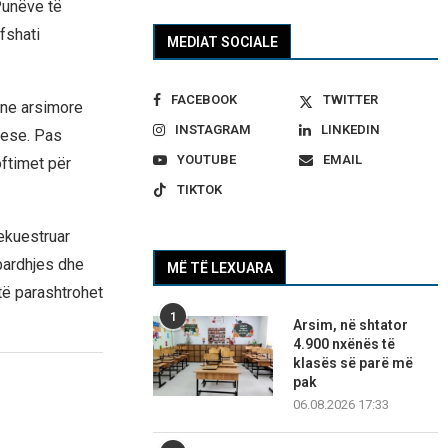
Punëve të
fshati
MEDIAT SOCIALE
FACEBOOK
TWITTER
one arsimore
INSTAGRAM
LINKEDIN
yese. Pas
YOUTUBE
EMAIL
oftimet për
TIKTOK
sekuestruar
bardhjes dhe
MË TË LEXUARA
 të parashtrohet
1
Arsim, në shtator
4.900 nxënës të
klasës së parë më
pak
06.08.2026 17:33