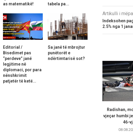
as matematikë!
tabela pa...
Artikulli i më
Indeksohen pag
2.5% nga 1 jana
Editorial /
Sa janë të mbrojtur
Bisedimet pas
punëtorët e
“perdeve” janë
ndërtimtarisë sot?
legjitime në
diplomaci, por para
nënshkrimit
patjetër të ketë...
Radishan, mot
vjeçar humbi je
46-vj
08.08.20