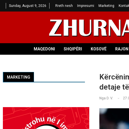
Sunday, August 9, 2026
Rreth nesh
Impresumi
Marketing
Kontak
MAQEDONI
SHQIPËRI
KOSOVË
RAJON 
Kërcënim
MARKETING
detaje të
Nga
D. V.
27.