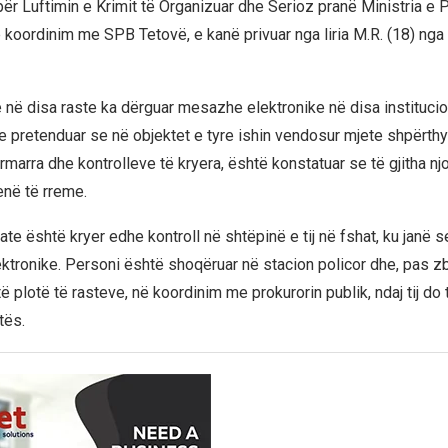
ër Luftimin e Krimit të Organizuar dhe Serioz pranë Ministria e 
koordinim me SPB Tetovë, e kanë privuar nga liria M.R. (18) nga 
 në disa raste ka dërguar mesazhe elektronike në disa instituci
e pretenduar se në objektet e tyre ishin vendosur mjete shpërth
marra dhe kontrolleve të kryera, është konstatuar se të gjitha nj
në të rreme.
te është kryer edhe kontroll në shtëpinë e tij në fshat, ku janë 
lektronike. Personi është shoqëruar në stacion policor dhe, pas z
 plotë të rasteve, në koordinim me prokurorin publik, ndaj tij do
tës.