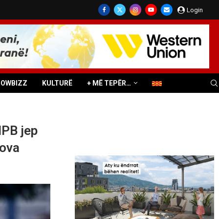
Login
HOWBIZZ
KULTURË
+ MË TEPËR…
MPB jep
tova