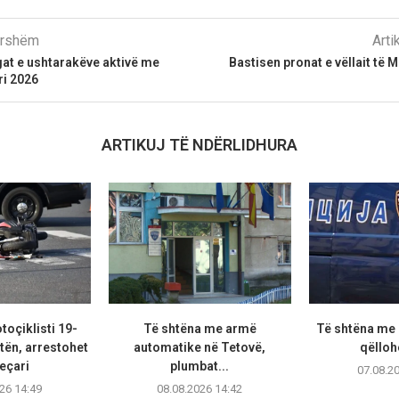
parshëm
Arti
at e ushtarakëve aktivë me
Bastisen pronat e vëllait të 
ri 2026
ARTIKUJ TË NDËRLIDHURA
oçiklisti 19-
Të shtëna me armë
Të shtëna me 
tën, arrestohet
automatike në Tetovë,
qëllohe
eçari
plumbat...
07.08.2
26 14:49
08.08.2026 14:42