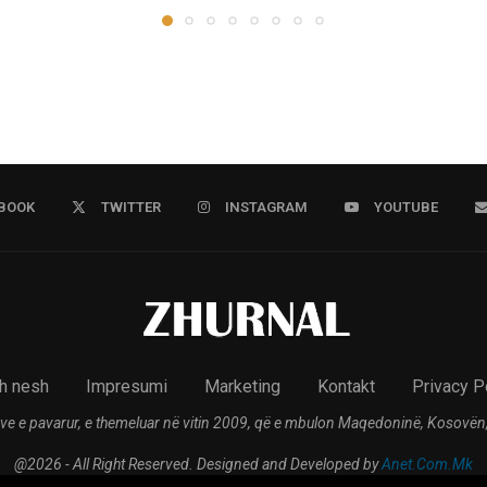
BOOK
TWITTER
INSTAGRAM
YOUTUBE
h nesh
Impresumi
Marketing
Kontakt
Privacy P
ve e pavarur, e themeluar në vitin 2009, që e mbulon Maqedoninë, Kosovën,
@2026 - All Right Reserved. Designed and Developed by
Anet.Com.Mk