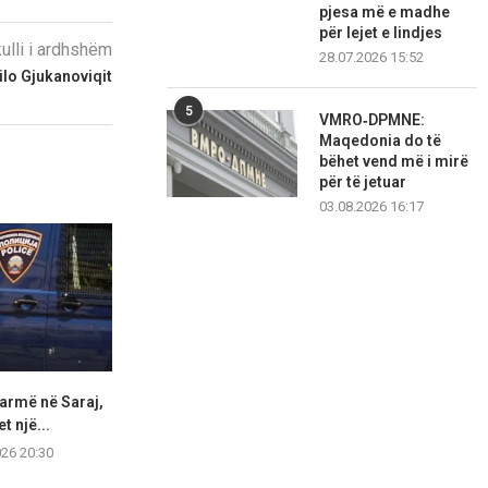
pjesa më e madhe
për lejet e lindjes
kulli i ardhshëm
28.07.2026 15:52
Milo Gjukanoviqit
5
VMRO‑DPMNE:
Maqedonia do të
bëhet vend më i mirë
për të jetuar
03.08.2026 16:17
armë në Saraj,
Aksident trafiku në Shkup,
Në Shkup një
t një...
humb jetën një 19-vjeçar
ndihmo
026 20:30
07.08.2026 18:57
07.08.2