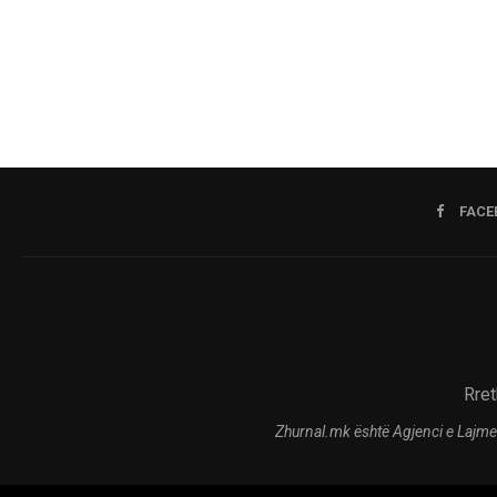
FACE
Rret
Zhurnal.mk është Agjenci e Lajme