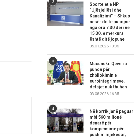
2
Sportelet e NP
“Ujësjellësi dhe
Kanalizimi” – Shkup
nesër do të punojnë
nga ora 7:30 deri në
15:30, e mërkura
është ditë jopune
05.01.2026 10:36
3
Mucunski: Qeveria
punon për
zhbllokimin e
eurointegrimeve,
detajet nuk thuhen
03.08.2026 16:35
4
Në korrik janë paguar
mbi 560 milionë
denarë për
kompensime për
pushim mjekësor,