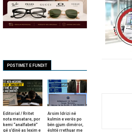
POSTIMET E FUNDIT
Editorial / Rritet
Arsim Idrizi në
nota mesatare, por
kulmin e verës po
kemi “analfabetë”
bën gjum dimëror,
që s’dinë as lexim e
është rrethuar me