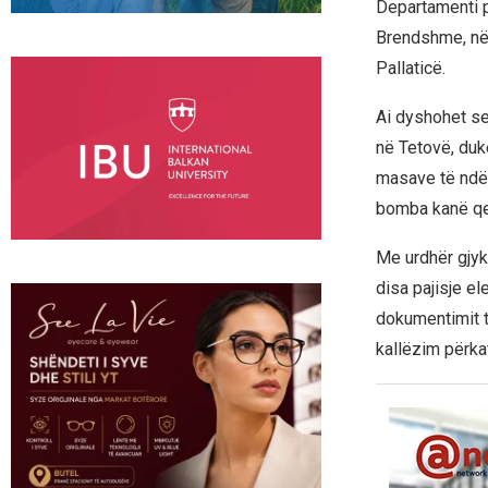
Departamenti p
Brendshme, në 
Pallaticë.
Ai dyshohet se
në Tetovë, duk
masave të ndër
bomba kanë qe
Me urdhër gjyka
disa pajisje e
dokumentimit të
kallëzim përka