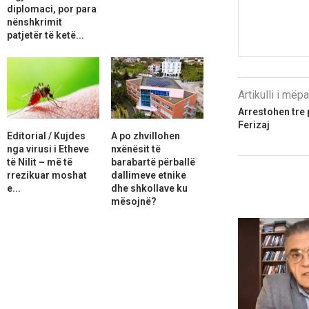
diplomaci, por para
nënshkrimit
patjetër të ketë...
Artikulli i më
Arrestohen tre 
Ferizaj
Editorial / Kujdes
A po zhvillohen
nga virusi i Etheve
nxënësit të
të Nilit – më të
barabartë përballë
rrezikuar moshat
dallimeve etnike
e...
dhe shkollave ku
mësojnë?