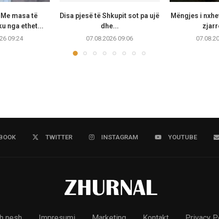
: Me masa të
Disa pjesë të Shkupit sot pa ujë
Mëngjes i nxhe
u nga ethet...
dhe...
zjarr
26 09:24
07.08.2026 09:06
07.08.2
BOOK
TWITTER
INSTAGRAM
YOUTUBE
h nesh
Impresumi
Marketing
Kontakt
Privacy P