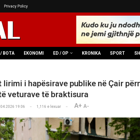
Privacy Policy
/ BOTA
EKONOMI
ED / OP
KRONIKA
SPORT
S
 lirimi i hapësirave publike në Çair pë
të veturave të braktisura
A+
A-
.04.2026 19:06
1,116
e lexuar