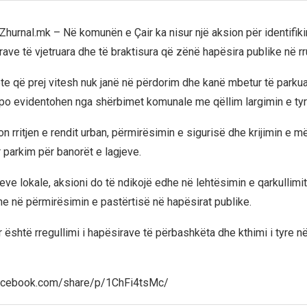
 Zhurnal.mk – Në komunën e Çair ka nisur një aksion për identifik
rave të vjetruara dhe të braktisura që zënë hapësira publike në rr
te që prej vitesh nuk janë në përdorim dhe kanë mbetur të parku
 po evidentohen nga shërbimet komunale me qëllim largimin e tyre
n rritjen e rendit urban, përmirësimin e sigurisë dhe krijimin e 
 parkim për banorët e lagjeve.
eve lokale, aksioni do të ndikojë edhe në lehtësimin e qarkullimit
e në përmirësimin e pastërtisë në hapësirat publike.
 është rregullimi i hapësirave të përbashkëta dhe kthimi i tyre n
acebook.com/share/p/1ChFi4tsMc/