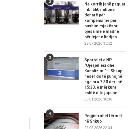
2
Në korrik janë paguar
mbi 560 milionë
denarë për
kompensime për
pushim mjekësor,
pjesa më e madhe
për lejet e lindjes
28.07.2026 15:52
3
Sportelet e NP
“Ujësjellësi dhe
Kanalizimi” – Shkup
nesër do të punojnë
nga ora 7:30 deri në
15:30, e mërkura
është ditë jopune
05.01.2026 10:36
4
Regjistrohet tërmet
në Shkup
02.08.2026 22:34