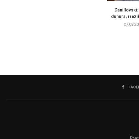
Danillovski
duhura, rrezik
07.08.20
FACE
Rret