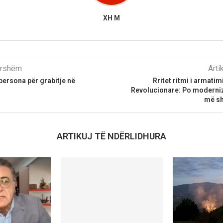
XH M
parshëm
Arti
persona për grabitje në
Rritet ritmi i armatim
Revolucionare: Po moderni
më sh
ARTIKUJ TË NDËRLIDHURA