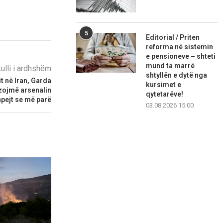
5
Editorial / Priten
reforma në sistemin
e pensioneve – shteti
mund ta marrë
kulli i ardhshëm
shtyllën e dytë nga
it në Iran, Garda
kursimet e
zojmë arsenalin
qytetarëve!
pejt se më parë
03.08.2026 15:00