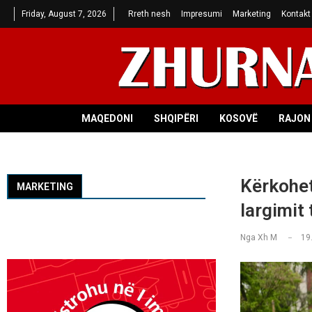
Friday, August 7, 2026
Rreth nesh
Impresumi
Marketing
Kontakt
MAQEDONI
SHQIPËRI
KOSOVË
RAJON 
Kërkohet
MARKETING
largimit 
Nga
Xh M
19