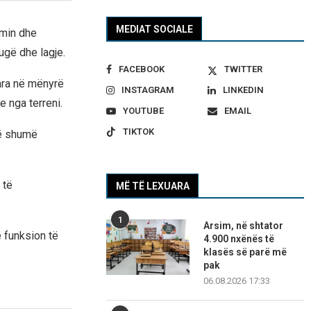
MEDIAT SOCIALE
imin dhe
ugë dhe lagje.
FACEBOOK
TWITTER
ara në mënyrë
INSTAGRAM
LINKEDIN
 nga terreni.
YOUTUBE
EMAIL
TIKTOK
më shumë
 të
MË TË LEXUARA
1
Arsim, në shtator
ë funksion të
4.900 nxënës të
klasës së parë më
pak
06.08.2026 17:33