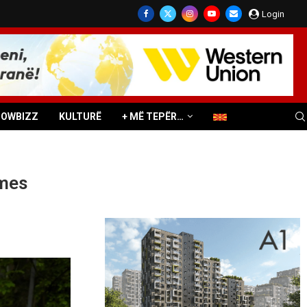
Login
HOWBIZZ
KULTURË
+ MË TEPËR…
rmes