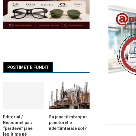
POSTIMET E FUNDIT
Editorial /
Sa janë të mbrojtur
Bisedimet pas
punëtorët e
“perdeve” janë
ndërtimtarisë sot?
legjitime në