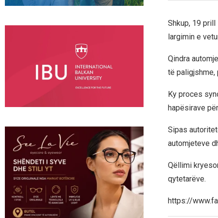
Shkup, 19 prill
largimin e vetu
Qindra automje
të paligjshme,
Ky proces syno
hapësirave për
Sipas autoritet
automjeteve dh
Qëllimi kryesor
qytetarëve.
https://www.f