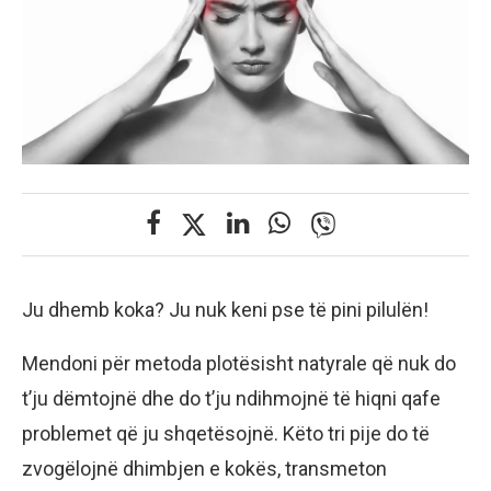
Ju dhemb koka? Ju nuk keni pse të pini pilulën!
Mendoni për metoda plotësisht natyrale që nuk do
t’ju dëmtojnë dhe do t’ju ndihmojnë të hiqni qafe
problemet që ju shqetësojnë. Këto tri pije do të
zvogëlojnë dhimbjen e kokës, transmeton