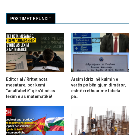
POSTIMET E FUNDIT
Editorial / Rritet nota
Arsim Idrizi në kulmin e
mesatare, por kemi
verës po bën gjum dimëror,
“analfabetë” që s’dinë as
është rrethuar me tabela
lexim e as matematikë!
pa...