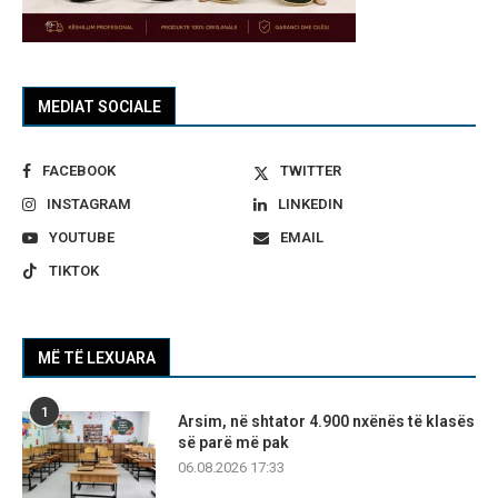
MEDIAT SOCIALE
FACEBOOK
TWITTER
INSTAGRAM
LINKEDIN
YOUTUBE
EMAIL
TIKTOK
MË TË LEXUARA
1
Arsim, në shtator 4.900 nxënës të klasës
së parë më pak
06.08.2026 17:33