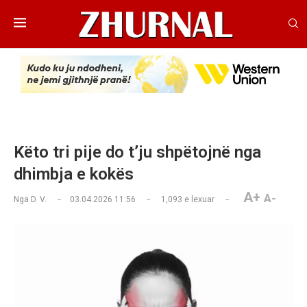
Këto tri pije do t’ju shpëtojnë nga
dhimbja e kokës
A+
A-
Nga
D. V.
03.04.2026 11:56
1,093
e lexuar