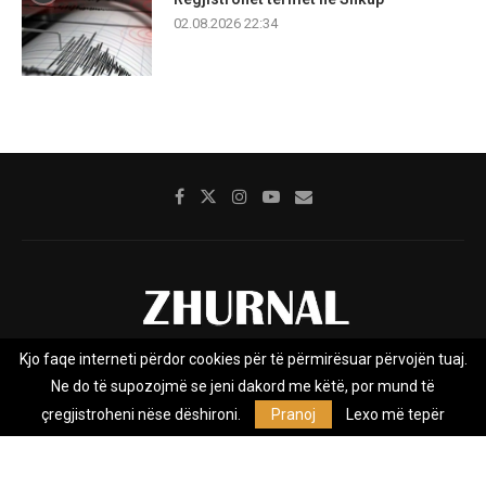
02.08.2026 22:34
Kjo faqe interneti përdor cookies për të përmirësuar përvojën tuaj.
Rreth nesh
Impresumi
Marketing
Kontakt
Ne do të supozojmë se jeni dakord me këtë, por mund të
Privacy Policy
çregjistroheni nëse dëshironi.
Pranoj
Lexo më tepër
Zhurnal.mk është Agjenci e Lajmeve e pavarur, e themeluar në vitin
2009, që e mbulon Maqedoninë, Kosovën, Shqipërinë edhe lajmet
nga bota.