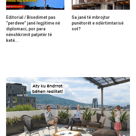
Editorial / Bisedimet pas
Sa janë të mbrojtur
“perdeve” janë legjitime në
punëtorët e ndërtimtarisë
diplomaci, por para
sot?
nënshkrimit patjetër të
ketë...