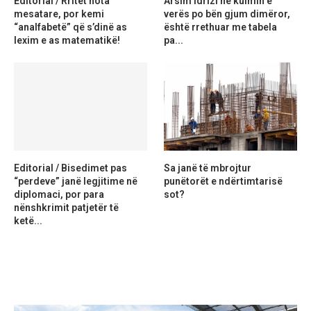
Editorial / Rritet nota
Arsim Idrizi në kulmin e
mesatare, por kemi
verës po bën gjum dimëror,
“analfabetë” që s’dinë as
është rrethuar me tabela
lexim e as matematikë!
pa...
Editorial / Bisedimet pas
Sa janë të mbrojtur
“perdeve” janë legjitime në
punëtorët e ndërtimtarisë
diplomaci, por para
sot?
nënshkrimit patjetër të
ketë...