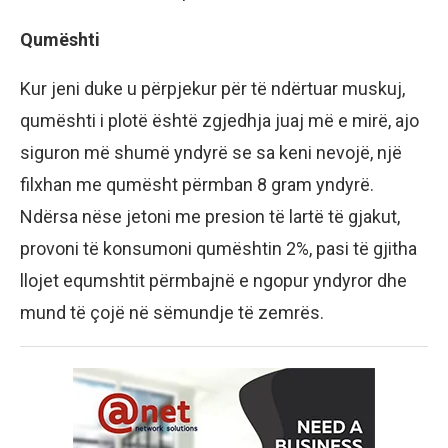
Qumështi
Kur jeni duke u përpjekur për të ndërtuar muskuj,
qumështi i plotë është zgjedhja juaj më e mirë, ajo
siguron më shumë yndyrë se sa keni nevojë, një
filxhan me qumësht përmban 8 gram yndyrë.
Ndërsa nëse jetoni me presion të lartë të gjakut,
provoni të konsumoni qumështin 2%, pasi të gjitha
llojet equmshtit përmbajnë e ngopur yndyror dhe
mund të çojë në sëmundje të zemrës.