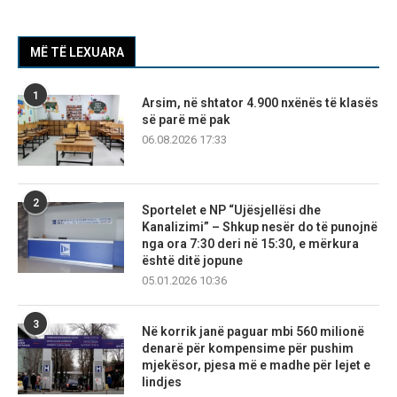
MË TË LEXUARA
1
Arsim, në shtator 4.900 nxënës të klasës
së parë më pak
06.08.2026 17:33
2
Sportelet e NP “Ujësjellësi dhe
Kanalizimi” – Shkup nesër do të punojnë
nga ora 7:30 deri në 15:30, e mërkura
është ditë jopune
05.01.2026 10:36
3
Në korrik janë paguar mbi 560 milionë
denarë për kompensime për pushim
mjekësor, pjesa më e madhe për lejet e
lindjes