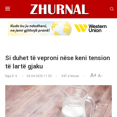
Si duhet të veproni nëse keni tension
të lartë gjaku
A+
A-
Nga
D. V.
03.04.2026 11:55
947
e lexuar