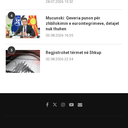
28.07.2026 15:52
4
Mucunski: Qeveria punon për
zhbllokimin e eurointegrimeve, detajet
nuk thuhen
03.08.2026 16:35
5
Regjistrohet tërmet në Shkup
02.08.2026 22:34