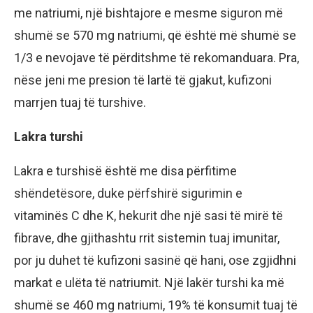
me natriumi, një bishtajore e mesme siguron më
shumë se 570 mg natriumi, që është më shumë se
1/3 e nevojave të përditshme të rekomanduara. Pra,
nëse jeni me presion të lartë të gjakut, kufizoni
marrjen tuaj të turshive.
Lakra turshi
Lakra e turshisë është me disa përfitime
shëndetësore, duke përfshirë sigurimin e
vitaminës C dhe K, hekurit dhe një sasi të mirë të
fibrave, dhe gjithashtu rrit sistemin tuaj imunitar,
por ju duhet të kufizoni sasinë që hani, ose zgjidhni
markat e ulëta të natriumit. Një lakër turshi ka më
shumë se 460 mg natriumi, 19% të konsumit tuaj të