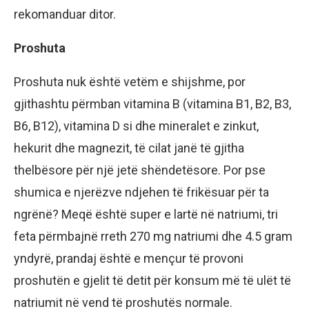
rekomanduar ditor.
Proshuta
Proshuta nuk është vetëm e shijshme, por
gjithashtu përmban vitamina B (vitamina B1, B2, B3,
B6, B12), vitamina D si dhe mineralet e zinkut,
hekurit dhe magnezit, të cilat janë të gjitha
thelbësore për një jetë shëndetësore. Por pse
shumica e njerëzve ndjehen të frikësuar për ta
ngrënë? Meqë është super e lartë në natriumi, tri
feta përmbajnë rreth 270 mg natriumi dhe 4.5 gram
yndyrë, prandaj është e mençur të provoni
proshutën e gjelit të detit për konsum më të ulët të
natriumit në vend të proshutës normale.