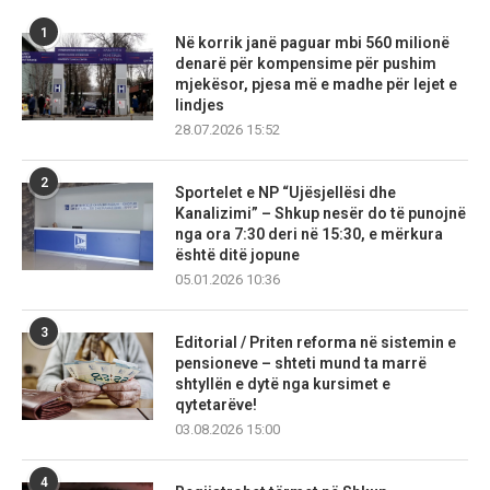
1
Në korrik janë paguar mbi 560 milionë
denarë për kompensime për pushim
mjekësor, pjesa më e madhe për lejet e
lindjes
28.07.2026 15:52
2
Sportelet e NP “Ujësjellësi dhe
Kanalizimi” – Shkup nesër do të punojnë
nga ora 7:30 deri në 15:30, e mërkura
është ditë jopune
05.01.2026 10:36
3
Editorial / Priten reforma në sistemin e
pensioneve – shteti mund ta marrë
shtyllën e dytë nga kursimet e
qytetarëve!
03.08.2026 15:00
4