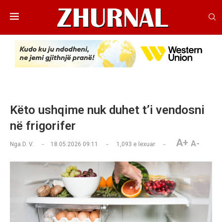
Këto ushqime nuk duhet t’i vendosni
në frigorifer
A+
A-
Nga
D. V.
18.05.2026 09:11
1,093
e lexuar