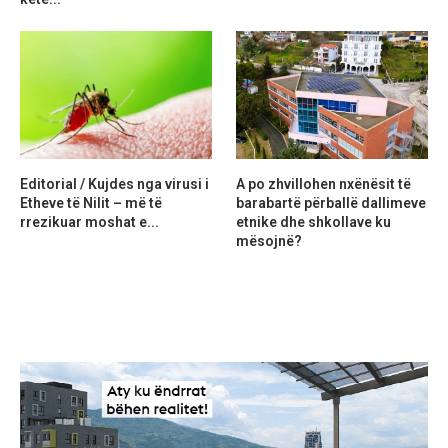
Editorial / Kujdes nga virusi i
A po zhvillohen nxënësit të
Etheve të Nilit – më të
barabartë përballë dallimeve
rrezikuar moshat e...
etnike dhe shkollave ku
mësojnë?