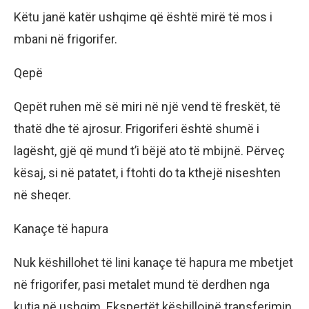
Këtu janë katër ushqime që është mirë të mos i
mbani në frigorifer.
Qepë
Qepët ruhen më së miri në një vend të freskët, të
thatë dhe të ajrosur. Frigoriferi është shumë i
lagësht, gjë që mund t’i bëjë ato të mbijnë. Përveç
kësaj, si në patatet, i ftohti do ta kthejë niseshten
në sheqer.
Kanaçe të hapura
Nuk këshillohet të lini kanaçe të hapura me mbetjet
në frigorifer, pasi metalet mund të derdhen nga
kutia në ushqim. Ekspertët këshillojnë transferimin