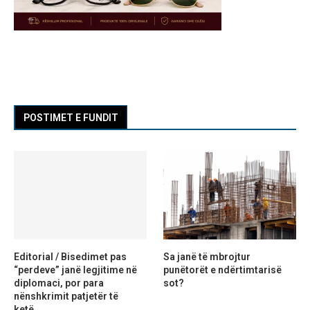
POSTIMET E FUNDIT
Editorial / Bisedimet pas
Sa janë të mbrojtur
“perdeve” janë legjitime në
punëtorët e ndërtimtarisë
diplomaci, por para
sot?
nënshkrimit patjetër të
ketë...