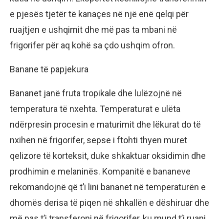
e pjesës tjetër të kanaçes në një enë qelqi për
ruajtjen e ushqimit dhe më pas ta mbani në
frigorifer për aq kohë sa çdo ushqim ofron.
Banane të papjekura
Bananet janë fruta tropikale dhe lulëzojnë në
temperatura të nxehta. Temperaturat e ulëta
ndërpresin procesin e maturimit dhe lëkurat do të
nxihen në frigorifer, sepse i ftohti thyen muret
qelizore të korteksit, duke shkaktuar oksidimin dhe
prodhimin e melaninës. Kompanitë e bananeve
rekomandojnë që t’i lini bananet në temperaturën e
dhomës derisa të piqen në shkallën e dëshiruar dhe
më pas t’i transferoni në frigorifer, ku mund t’i ruani