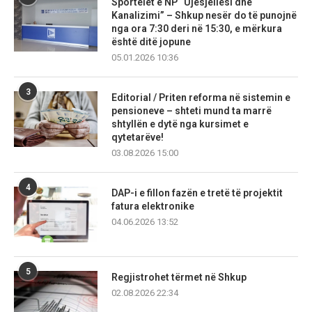
Sportelet e NP “Ujësjellësi dhe
Kanalizimi” – Shkup nesër do të punojnë
nga ora 7:30 deri në 15:30, e mërkura
është ditë jopune
05.01.2026 10:36
3
Editorial / Priten reforma në sistemin e
pensioneve – shteti mund ta marrë
shtyllën e dytë nga kursimet e
qytetarëve!
03.08.2026 15:00
4
DAP-i e fillon fazën e tretë të projektit
fatura elektronike
04.06.2026 13:52
5
Regjistrohet tërmet në Shkup
02.08.2026 22:34