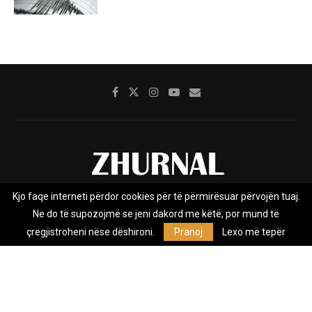
Kjo faqe interneti përdor cookies për të përmirësuar përvojën tuaj.
Rreth nesh
Impresumi
Marketing
Kontakt
Ne do të supozojmë se jeni dakord me këtë, por mund të
Privacy Policy
çregjistroheni nëse dëshironi.
Pranoj
Lexo më tepër
Zhurnal.mk është Agjenci e Lajmeve e pavarur, e themeluar në vitin
2009, që e mbulon Maqedoninë, Kosovën, Shqipërinë edhe lajmet
nga bota.
@2026 - All Right Reserved. Designed and Developed by