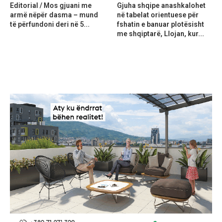
Editorial / Mos gjuani me
Gjuha shqipe anashkalohet
armë nëpër dasma – mund
në tabelat orientuese për
të përfundoni deri në 5...
fshatin e banuar plotësisht
me shqiptarë, Llojan, kur...