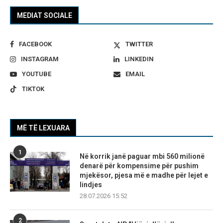
MEDIAT SOCIALE
FACEBOOK
TWITTER
INSTAGRAM
LINKEDIN
YOUTUBE
EMAIL
TIKTOK
MË TË LEXUARA
1
Në korrik janë paguar mbi 560 milionë
denarë për kompensime për pushim
mjekësor, pjesa më e madhe për lejet e
lindjes
28.07.2026 15:52
2