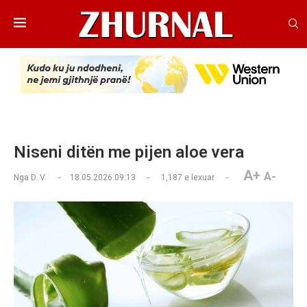
Niseni ditën me pijen aloe vera
A+
A-
Nga
D. V.
18.05.2026 09:13
1,187
e lexuar