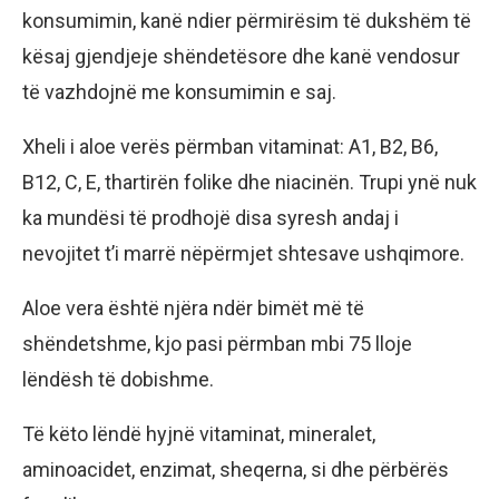
konsumimin, kanë ndier përmirësim të dukshëm të
kësaj gjendjeje shëndetësore dhe kanë vendosur
të vazhdojnë me konsumimin e saj.
Xheli i aloe verës përmban vitaminat: A1, B2, B6,
B12, C, E, thartirën folike dhe niacinën. Trupi ynë nuk
ka mundësi të prodhojë disa syresh andaj i
nevojitet t’i marrë nëpërmjet shtesave ushqimore.
Aloe vera është njëra ndër bimët më të
shëndetshme, kjo pasi përmban mbi 75 lloje
lëndësh të dobishme.
Të këto lëndë hyjnë vitaminat, mineralet,
aminoacidet, enzimat, sheqerna, si dhe përbërës