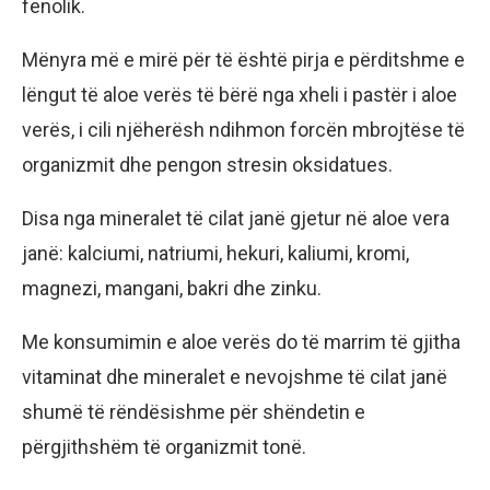
fenolik.
Mënyra më e mirë për të është pirja e përditshme e
lëngut të aloe verës të bërë nga xheli i pastër i aloe
verës, i cili njëherësh ndihmon forcën mbrojtëse të
organizmit dhe pengon stresin oksidatues.
Disa nga mineralet të cilat janë gjetur në aloe vera
janë: kalciumi, natriumi, hekuri, kaliumi, kromi,
magnezi, mangani, bakri dhe zinku.
Me konsumimin e aloe verës do të marrim të gjitha
vitaminat dhe mineralet e nevojshme të cilat janë
shumë të rëndësishme për shëndetin e
përgjithshëm të organizmit tonë.