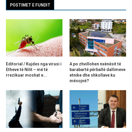
POSTIMET E FUNDIT
Editorial / Kujdes nga virusi i
A po zhvillohen nxënësit të
Etheve të Nilit – më të
barabartë përballë dallimeve
rrezikuar moshat e...
etnike dhe shkollave ku
mësojnë?