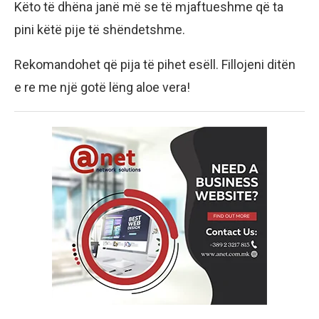
Këto të dhëna janë më se të mjaftueshme që ta
pini këtë pije të shëndetshme.
Rekomandohet që pija të pihet esëll. Fillojeni ditën
e re me një gotë lëng aloe vera!