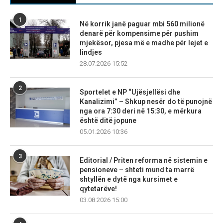
1
Në korrik janë paguar mbi 560 milionë
denarë për kompensime për pushim
mjekësor, pjesa më e madhe për lejet e
lindjes
28.07.2026 15:52
2
Sportelet e NP “Ujësjellësi dhe
Kanalizimi” – Shkup nesër do të punojnë
nga ora 7:30 deri në 15:30, e mërkura
është ditë jopune
05.01.2026 10:36
3
Editorial / Priten reforma në sistemin e
pensioneve – shteti mund ta marrë
shtyllën e dytë nga kursimet e
qytetarëve!
03.08.2026 15:00