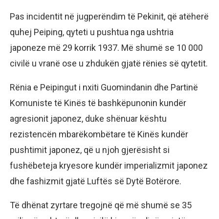
Pas incidentit në jugperëndim të Pekinit, që atëherë
quhej Peiping, qyteti u pushtua nga ushtria
japoneze më 29 korrik 1937. Më shumë se 10 000
civilë u vranë ose u zhdukën gjatë rënies së qytetit.
Rënia e Peipingut i nxiti Guomindanin dhe Partinë
Komuniste të Kinës të bashkëpunonin kundër
agresionit japonez, duke shënuar kështu
rezistencën mbarëkombëtare të Kinës kundër
pushtimit japonez, që u njoh gjerësisht si
fushëbeteja kryesore kundër imperializmit japonez
dhe fashizmit gjatë Luftës së Dytë Botërore.
Të dhënat zyrtare tregojnë që më shumë se 35