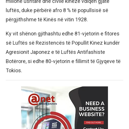
milionë ushtarë dhe civilë kinezë vdiqën gjatë
luftës, duke përbërë afro 8 % të popullsisë së
përgjithshme të Kinës në vitin 1928.
Ky vit shënon gjithashtu edhe 81-vjetorin e fitores
së Luftës së Rezistencës të Popullit Kinez kundër
Agresionit Japonez e të Luftës Antifashiste
Botërore, si edhe 80-vjetorin e fillimit të Gjyqeve të
Tokios.