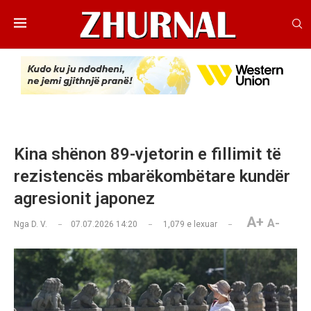
Kina shënon 89-vjetorin e fillimit të
rezistencës mbarëkombëtare kundër
agresionit japonez
A+
A-
Nga
D. V.
07.07.2026 14:20
1,079
e lexuar