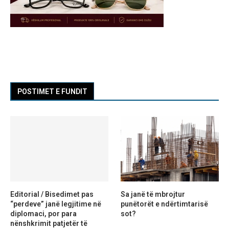
POSTIMET E FUNDIT
Editorial / Bisedimet pas
Sa janë të mbrojtur
“perdeve” janë legjitime në
punëtorët e ndërtimtarisë
diplomaci, por para
sot?
nënshkrimit patjetër të