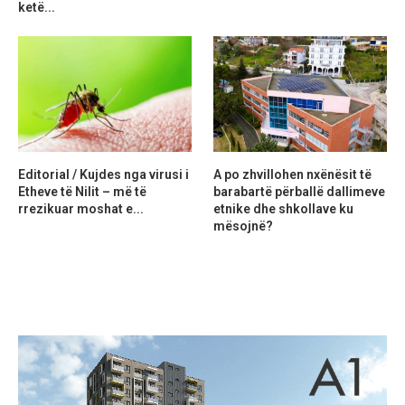
ketë...
Editorial / Kujdes nga virusi i
A po zhvillohen nxënësit të
Etheve të Nilit – më të
barabartë përballë dallimeve
rrezikuar moshat e...
etnike dhe shkollave ku
mësojnë?