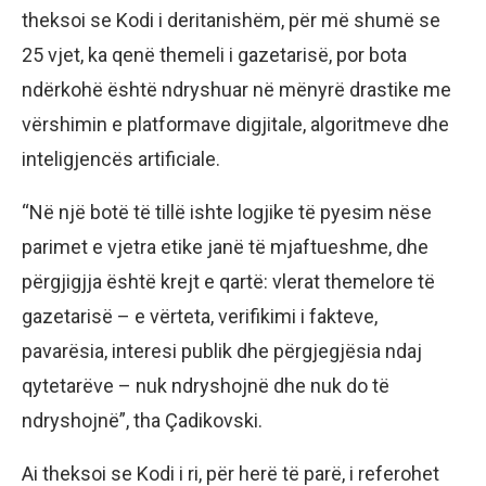
theksoi se Kodi i deritanishëm, për më shumë se
25 vjet, ka qenë themeli i gazetarisë, por bota
ndërkohë është ndryshuar në mënyrë drastike me
vërshimin e platformave digjitale, algoritmeve dhe
inteligjencës artificiale.
“Në një botë të tillë ishte logjike të pyesim nëse
parimet e vjetra etike janë të mjaftueshme, dhe
përgjigjja është krejt e qartë: vlerat themelore të
gazetarisë – e vërteta, verifikimi i fakteve,
pavarësia, interesi publik dhe përgjegjësia ndaj
qytetarëve – nuk ndryshojnë dhe nuk do të
ndryshojnë”, tha Çadikovski.
Ai theksoi se Kodi i ri, për herë të parë, i referohet