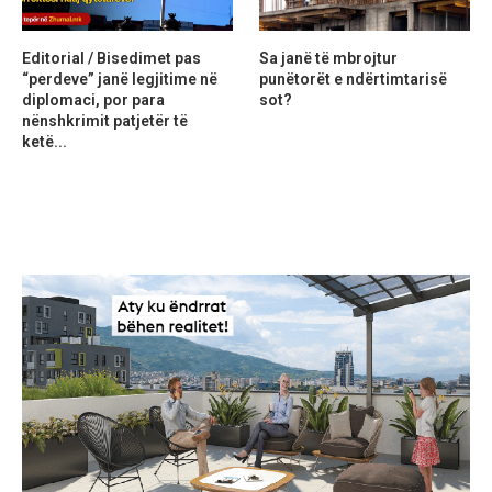
Editorial / Bisedimet pas
Sa janë të mbrojtur
“perdeve” janë legjitime në
punëtorët e ndërtimtarisë
diplomaci, por para
sot?
nënshkrimit patjetër të
ketë...