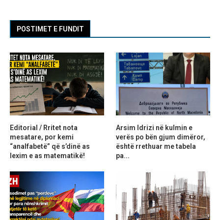
POSTIMET E FUNDIT
Editorial / Rritet nota
Arsim Idrizi në kulmin e
mesatare, por kemi
verës po bën gjum dimëror,
“analfabetë” që s’dinë as
është rrethuar me tabela
lexim e as matematikë!
pa...