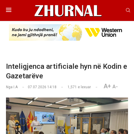
Inteligjenca artificiale hyn në Kodin e
Gazetarëve
A+
A-
Nga
I.A
07.07.2026 14:18
1,571
e lexuar