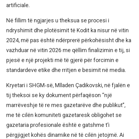
artificiale.
Në fillim të ngjarjes u theksua se procesi i
ndryshimit dhe plotësimit të Kodit ka nisur në vitin
2024, më pas është ndërprerë përkohësisht dhe ka
vazhduar në vitin 2026 me qëllim finalizimin e tij, si
pjesë e një projekti më të gjerë për forcimin e
standardeve etike dhe rritjen e besimit në media.
Kryetari i SHGM‑së, Mlladen Çadikovski, në fjalën e
tij theksoi se ky dokument përfaqëson “një
marrëveshje të re mes gazetarëve dhe publikut”,
me të cilën komuniteti gazetaresk obligohet se
gazetaria profesionale është e gatshme t’i
përgjigjet kohës dinamike në të cilën jetojmë. Ai