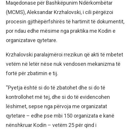
Maqedonase për Bashkëpunim Ndërkombëtar
(MCMS), Aleksandar Krzhalovski, i cili përgëzoi
procesin gjithëpërfshirës të hartimit të dokumentit,
por ndau edhe mësime nga praktika me Kodin e
organizatave qytetare.
Krzhalovski paralajmëroi rrezikun që akti të mbetet
vetëm në letër nëse nuk vendosen mekanizma të
fortë për zbatimin e tij.
“Pyetja është si do të zbatohet dhe si do të
kontrollohet më tej, dhe si do të evidencohen
lëshimet, sepse nga përvoja me organizatat
qytetare – edhe pse mbi 150 organizata e kanë
nënshkruar Kodin – vetëm 25 për qind i