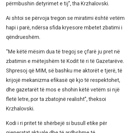
përmbushin detyrimet e tij”, tha Krzhalovski.
Ai shtoi se përvoja tregon se miratimi është vetëm
hapi i parë, ndërsa sfida kryesore mbetet zbatimi i
qëndrueshëm.
“Me këtë mësim dua të tregoj se çfarë ju pret në
zbatimin e mëtejshëm të Kodit të ri të Gazetarëve.
Shpresoj që MIM, së bashku me aktorët e tjerë, të
krijojë mekanizma efikasë që kjo të respektohet,
dhe gazetarët të mos e shohin këtë vetëm si një
fletë letre, por ta zbatojnë realisht”, theksoi
Krzhalovski.
Kodi i ri pritet të shërbejë si busull etike për
gjeneratat aktuale dhe të ardhshme të