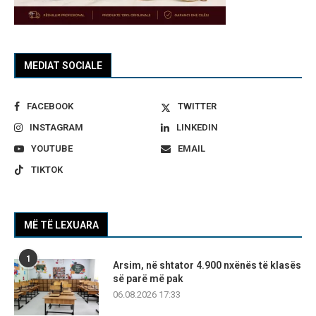
MEDIAT SOCIALE
FACEBOOK
TWITTER
INSTAGRAM
LINKEDIN
YOUTUBE
EMAIL
TIKTOK
MË TË LEXUARA
1
Arsim, në shtator 4.900 nxënës të klasës
së parë më pak
06.08.2026 17:33