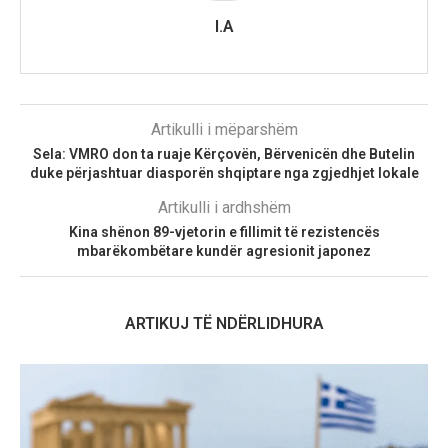
I.A
Artikulli i mëparshëm
Sela: VMRO don ta ruaje Kërçovën, Bërvenicën dhe Butelin
duke përjashtuar diasporën shqiptare nga zgjedhjet lokale
Artikulli i ardhshëm
Kina shënon 89-vjetorin e fillimit të rezistencës
mbarëkombëtare kundër agresionit japonez
ARTIKUJ TË NDËRLIDHURA