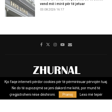
vend më i mirë për të jetuar
03.08.2026 16:17
Kjo faqe interneti përdor cookies për të përmirësuar përvojën tuaj.
Rreth nesh
Impresumi
Marketing
Kontakt
Ne do të supozojmë se jeni dakord me këtë, por mund të
Privacy Policy
çregjistroheni nëse dëshironi.
Pranoj
Lexo më tepër
Zhurnal.mk është Agjenci e Lajmeve e pavarur, e themeluar në vitin
2009, që e mbulon Maqedoninë, Kosovën, Shqipërinë edhe lajmet
nga bota.