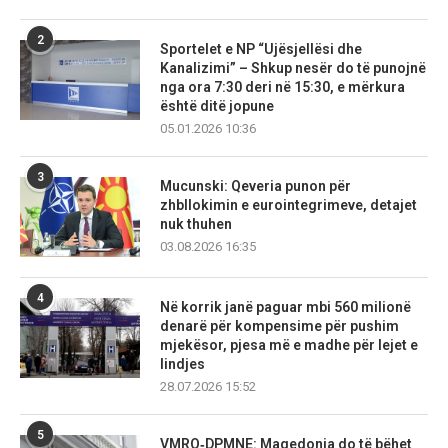
2
Sportelet e NP “Ujësjellësi dhe
Kanalizimi” – Shkup nesër do të punojnë
nga ora 7:30 deri në 15:30, e mërkura
është ditë jopune
05.01.2026 10:36
3
Mucunski: Qeveria punon për
zhbllokimin e eurointegrimeve, detajet
nuk thuhen
03.08.2026 16:35
4
Në korrik janë paguar mbi 560 milionë
denarë për kompensime për pushim
mjekësor, pjesa më e madhe për lejet e
lindjes
28.07.2026 15:52
5
VMRO‑DPMNE: Maqedonia do të bëhet