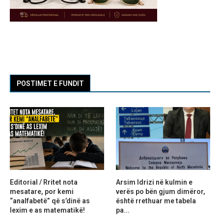
POSTIMET E FUNDIT
Editorial / Rritet nota
Arsim Idrizi në kulmin e
mesatare, por kemi
verës po bën gjum dimëror,
“analfabetë” që s’dinë as
është rrethuar me tabela
lexim e as matematikë!
pa...