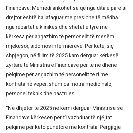
Financave. Memedi ankohet se që nga dita e parë si
drejtor është ballafaquar me presione të mëdha
nga repartet e klinikës dhe shefat e tyre me
kërkesa për angazhim të personelit të mesëm
mjekësor, sidomos infermiereve. Për këtë, siç
shpjegon, në fillim të 2025 kam dërguar kërkesë
zyrtare te Ministria e Financave për të në dhënë
pëlqime për angazhim të personelit të ri me
kontrata në vepër, shumica motra medicinale,
personel teknik dhe pastrues.
“Në dhjetor të 2025 ne kemi dërguar Ministrisë së
Financave kërkesën për t’i vazhduar të njëjtat
pëlqime për këto punëtorë me kontrata. Përgjigje