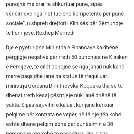
punojnë me orar të shkurtuar pune, sipas
vendimeve nga institucione kompetente për punë
sociale”, u shpreh drejtori i Klinikës për Sëmundje
të Fëmijëve, Rexhep Memedi.
Dje e pyetur pse Ministria e Financave ka dhënë
përgjigje negative për rreth 50 punonjës në Klinikën
e Fëmijëve, të cilët pohojnë se nga janari nuk kanë
marrë paga dhe janë pa status të rregulluar,
ministrja Gordana Dimitrievska-Koçoska tha se të
dhënat rreth kësaj çështjeje nuk janë dhënë të
sakta. Sipas saj, vitin e kaluar, kur janë kërkuar
pëlqime për kontrata në vepër, në të njëjtën kohë
është dhënë pëlqim edhe për punësimin e 38
personave me kohë të pacaktuar. Pra, sipas