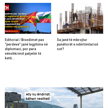
Editorial / Bisedimet pas
Sa janë të mbrojtur
“perdeve” janë legjitime në
punëtorët e ndërtimtarisë
diplomaci, por para
sot?
nënshkrimit patjetër të
ketë...