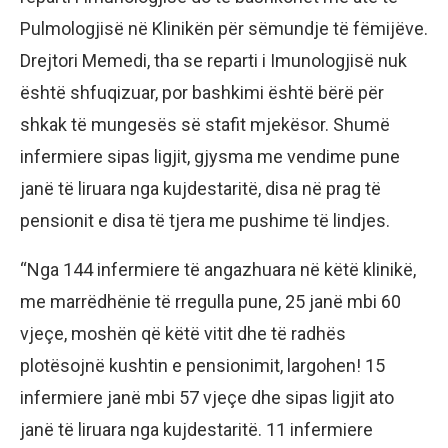
Pulmologjisë në Klinikën për sëmundje të fëmijëve.
Drejtori Memedi, tha se reparti i Imunologjisë nuk
është shfuqizuar, por bashkimi është bërë për
shkak të mungesës së stafit mjekësor. Shumë
infermiere sipas ligjit, gjysma me vendime pune
janë të liruara nga kujdestaritë, disa në prag të
pensionit e disa të tjera me pushime të lindjes.
“Nga 144 infermiere të angazhuara në këtë klinikë,
me marrëdhënie të rregulla pune, 25 janë mbi 60
vjeçe, moshën që këtë vitit dhe të radhës
plotësojnë kushtin e pensionimit, largohen! 15
infermiere janë mbi 57 vjeçe dhe sipas ligjit ato
janë të liruara nga kujdestaritë. 11 infermiere