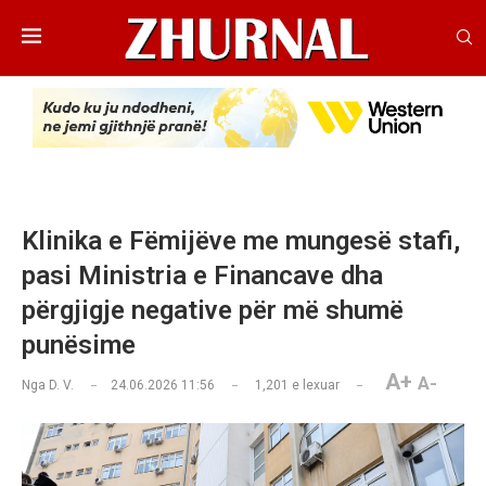
Klinika e Fëmijëve me mungesë stafi,
pasi Ministria e Financave dha
përgjigje negative për më shumë
punësime
A+
A-
Nga
D. V.
24.06.2026 11:56
1,201
e lexuar