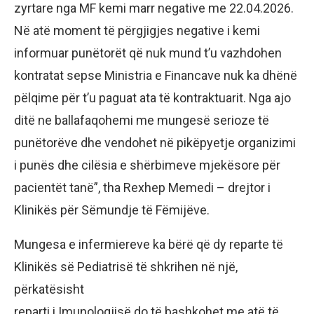
zyrtare nga MF kemi marr negative me 22.04.2026.
Në atë moment të përgjigjes negative i kemi
informuar punëtorët që nuk mund t’u vazhdohen
kontratat sepse Ministria e Financave nuk ka dhënë
pëlqime për t’u paguat ata të kontraktuarit. Nga ajo
ditë ne ballafaqohemi me mungesë serioze të
punëtorëve dhe vendohet në pikëpyetje organizimi
i punës dhe cilësia e shërbimeve mjekësore për
pacientët tanë”, tha Rexhep Memedi – drejtor i
Klinikës për Sëmundje të Fëmijëve.
Mungesa e infermiereve ka bërë që dy reparte të
Klinikës së Pediatrisë të shkrihen në një,
përkatësisht
reparti i Imunologjisë do të bashkohet me atë të