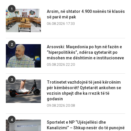
1
Arsim, në shtator 4.900 nxënës të klasës
së parë më pak
06.08.2026 17:33
2
Arsovski: Maqedonia po hyn në fazën e
“hiperpolitikës”, ndërsa qytetarët po
mësohen me dështimin e institucioneve
05.08.2026 22:20
3
Trotinetet vazhdojnë të jenë kërcënim
për këmbësorët! Qytetarët ankohen se
vozisin shpejt dhe ka rrezik të të
godasin
09.08.2026 20:08
4
Sportelet e NP “Ujësjellësi dhe
Kanalizimi” – Shkup nesër do të punojnë