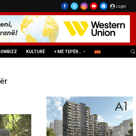
Login
HOWBIZZ
KULTURË
+ MË TEPËR…
për