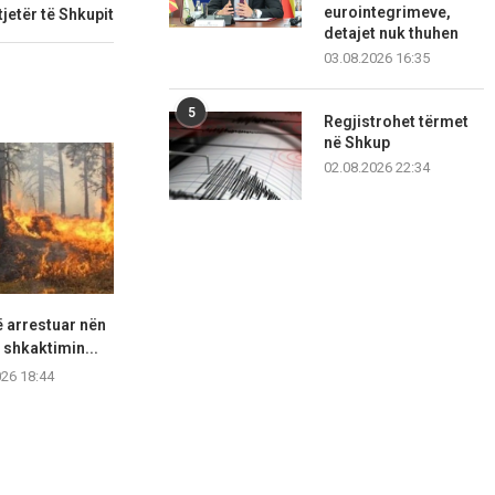
eurointegrimeve,
tjetër të Shkupit
detajet nuk thuhen
03.08.2026 16:35
5
Regjistrohet tërmet
në Shkup
02.08.2026 22:34
ë arrestuar nën
Dasmat mbajnë gjallë tregun e
VLEN: “Dyfytyr
 shkaktimin...
arit, pavarësisht çmimeve...
Natën të v
026 18:44
08.08.2026 18:07
08.08.2