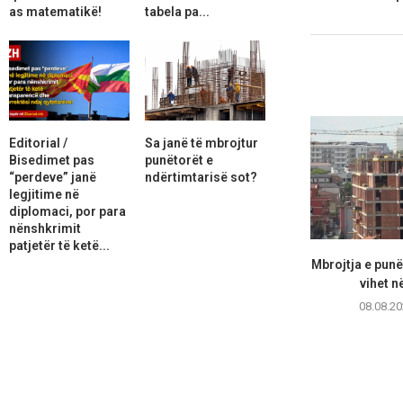
as matematikë!
tabela pa...
Editorial /
Sa janë të mbrojtur
Bisedimet pas
punëtorët e
“perdeve” janë
ndërtimtarisë sot?
legjitime në
diplomaci, por para
nënshkrimit
patjetër të ketë...
Mbrojtja e punë
vihet në
08.08.20