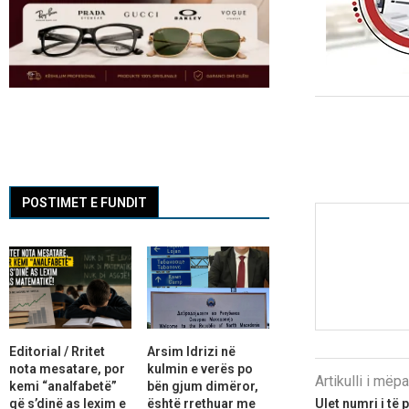
POSTIMET E FUNDIT
Editorial / Rritet
Arsim Idrizi në
nota mesatare, por
kulmin e verës po
Artikulli i më
kemi “analfabetë”
bën gjum dimëror,
që s’dinë as lexim e
është rrethuar me
Ulet numri i të