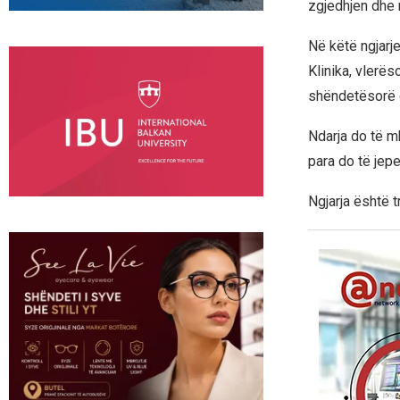
zgjedhjen dhe 
Në këtë ngjarje
Klinika, vlerë
shëndetësorë d
Ndarja do të mb
para do të jep
Ngjarja është t