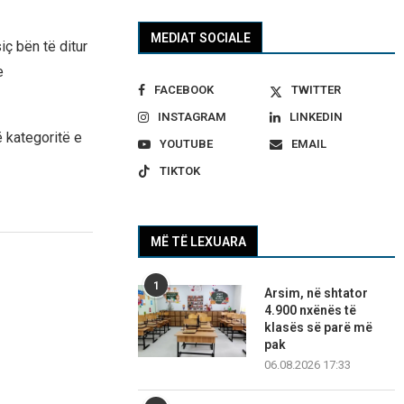
MEDIAT SOCIALE
iç bën të ditur
e
FACEBOOK
TWITTER
INSTAGRAM
LINKEDIN
ë kategoritë e
YOUTUBE
EMAIL
TIKTOK
MË TË LEXUARA
1
Arsim, në shtator
4.900 nxënës të
klasës së parë më
pak
06.08.2026 17:33