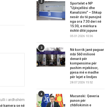
2
Sportelet e NP
“Ujësjellësi dhe
Kanalizimi” – Shkup
nesër do të punojnë
nga ora 7:30 deri në
15:30, e mërkura
është ditë jopune
05.01.2026 10:36
3
Në korrik janë paguar
mbi 560 milionë
denarë për
kompensime për
pushim mjekësor,
pjesa më e madhe
për lejet e lindjes
28.07.2026 15:52
4
Mucunski: Qeveria
kulli i ardhshëm
punon për
zhbllokimin e
më kamera se në