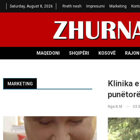
Saturday, August 8, 2026
Rreth nesh
Impresumi
Marketing
Kont
MAQEDONI
SHQIPËRI
KOSOVË
RAJON 
Klinika e
MARKETING
punëtorë
Nga
B.M
03.