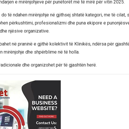
ndarjen e mirënjohjeve për punëtorët më të mirë për vitin 2025.
 do të ndahen mirënjohje në gjithsej shtatë kategori, me të cilat, s
sohen përkushtimi, profesionalizmi dhe puna ekipore e punonjësv
he njësive organizative.
ahet në praninë e gjithë kolektivit të Klinikës, ndërsa për gjasht
en mirënjohje dhe shpërblime në të holla.
radicionale dhe organizohet për të gjashtën herë.