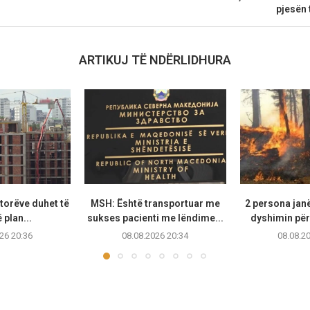
pjesën 
ARTIKUJ TË NDËRLIDHURA
torëve duhet të
MSH: Është transportuar me
2 persona jan
 plan...
sukses pacienti me lëndime...
dyshimin për
26 20:36
08.08.2026 20:34
08.08.2