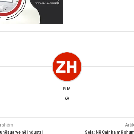
B.M
parshëm
Arti
 punësuarve në industri
Sela: Në Çair ka më shu