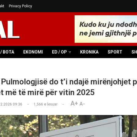
akt
Privacy Policy
/ BOTA
EKONOMI
ED / OP
KRONIKA
SPORT
S
 Pulmologjisë do t’i ndajë mirënjohjet 
t më të mirë për vitin 2025
A+
A-
02.2026 09:36
1,566
e lexuar