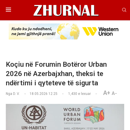
Koçiu në Forumin Botëror Urban
2026 në Azerbajxhan, theksi te
ndërtimi i qyteteve të sigurta
A+
A-
Nga
D. V.
18.05.2026 12:25
1,430
e lexuar