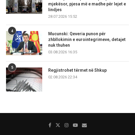
mjekësor, pjesa më e madhe për lejet e
lindjes
28.07.2026 15:52
4
Mucunski: Qeveria punon për
zhbllokimin e eurointegrimeve, detajet
nuk thuhen
03.08.2026 16:35
5
Regjistrohet tërmet në Shkup
02.08.2026 22:34