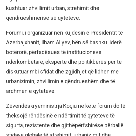
kushtuar zhvillimit urban, strehimit dhe
qëndrueshmërisë së qyteteve.
Forumi, i organizuar nën kujdesin e Presidentit të
Azerbajxhanit, Ilham Aliyev, bën së bashku liderë
botërorë, përfaqësues të institucioneve
ndërkombëtare, ekspertë dhe politikbërës për të
diskutuar mbi sfidat dhe zgjidhjet që lidhen me
urbanizimin, zhvillimin e qëndrueshëm dhe të
ardhmen e qyteteve.
Zëvendëskryeministrja Koçiu në këtë forum do të
theksojë rëndësinë e ndërtimit të qyteteve të
sigurta, rezistente dhe gjithëpërfshirëse përballë
sfidave globale të strehimit, urbanizimit dhe