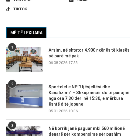
TIKTOK
MË TË LEXUARA
1
Arsim, në shtator 4.900 nxënës të klasës
së parë më pak
06.08.2026 17:33
2
Sportelet e NP “Ujësjellësi dhe
Kanalizimi” – Shkup nesër do të punojnë
nga ora 7:30 deri në 15:30, e mërkura
është ditë jopune
05.01.2026 10:36
3
Në korrik janë paguar mbi 560 milionë
denarë për kompensime për pushim