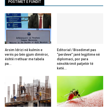
POSTIMET E FUNDIT
Arsim Idrizi në kulmin e
Editorial / Bisedimet pas
verës po bën gjum dimëror,
“perdeve” janë legjitime në
është rrethuar me tabela
diplomaci, por para
pa...
nënshkrimit patjetër të
ketë...