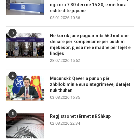
nga ora 7:30 deri në 15:30, e mërkura
është ditë jopune
05.01.2026 10:36
3
Në korrik janë paguar mbi 560 milionë
denarë për kompensime për pushim
mjekësor, pjesa më e madhe për lejet e
lindjes
28.07.2026 15:52
4
Mucunski: Qeveria punon për
zhbllokimin e eurointegrimeve, detajet
nuk thuhen
03.08.2026 16:35
5
Regjistrohet tërmet në Shkup
02.08.2026 22:34