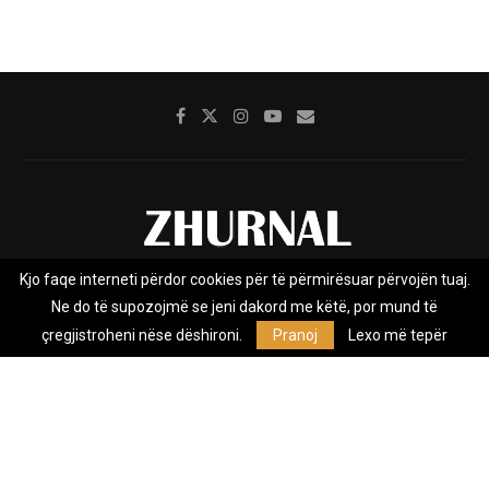
Kjo faqe interneti përdor cookies për të përmirësuar përvojën tuaj.
Rreth nesh
Impresumi
Marketing
Kontakt
Ne do të supozojmë se jeni dakord me këtë, por mund të
Privacy Policy
çregjistroheni nëse dëshironi.
Pranoj
Lexo më tepër
Zhurnal.mk është Agjenci e Lajmeve e pavarur, e themeluar në vitin
2009, që e mbulon Maqedoninë, Kosovën, Shqipërinë edhe lajmet
nga bota.
@2026 - All Right Reserved. Designed and Developed by
Anet.Com.Mk