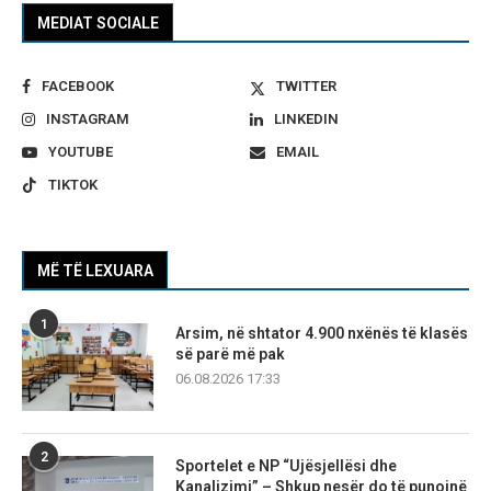
MEDIAT SOCIALE
FACEBOOK
TWITTER
INSTAGRAM
LINKEDIN
YOUTUBE
EMAIL
TIKTOK
MË TË LEXUARA
1
Arsim, në shtator 4.900 nxënës të klasës
së parë më pak
06.08.2026 17:33
2
Sportelet e NP “Ujësjellësi dhe
Kanalizimi” – Shkup nesër do të punojnë