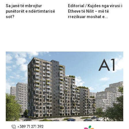
Sa janë të mbrojtur
Editorial / Kujdes nga virusi i
punëtorët e ndërtimtarisë
Etheve të Nilit – më të
sot?
rrezikuar moshat e...