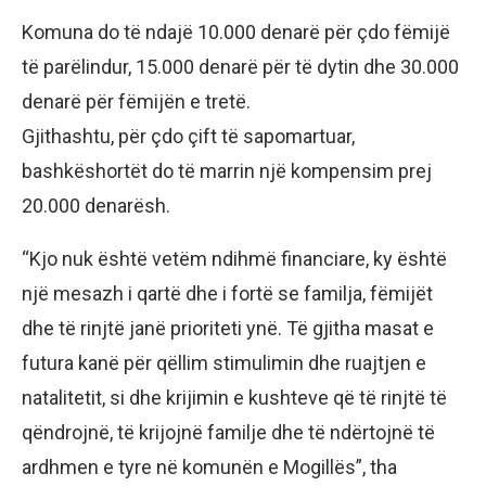
Komuna do të ndajë 10.000 denarë për çdo fëmijë
të parëlindur, 15.000 denarë për të dytin dhe 30.000
denarë për fëmijën e tretë.
Gjithashtu, për çdo çift të sapomartuar,
bashkëshortët do të marrin një kompensim prej
20.000 denarësh.
“Kjo nuk është vetëm ndihmë financiare, ky është
një mesazh i qartë dhe i fortë se familja, fëmijët
dhe të rinjtë janë prioriteti ynë. Të gjitha masat e
futura kanë për qëllim stimulimin dhe ruajtjen e
natalitetit, si dhe krijimin e kushteve që të rinjtë të
qëndrojnë, të krijojnë familje dhe të ndërtojnë të
ardhmen e tyre në komunën e Mogillës”, tha