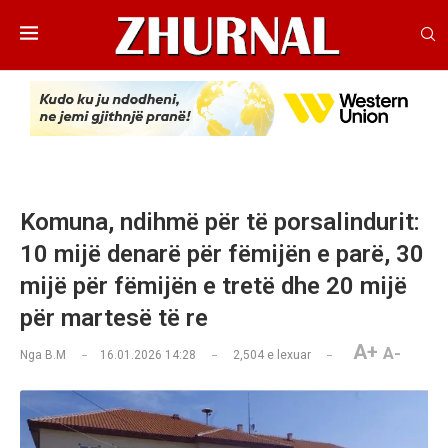
Komuna, ndihmë për të porsalindurit:
10 mijë denarë për fëmijën e parë, 30
mijë për fëmijën e tretë dhe 20 mijë
për martesë të re
A+
A-
Nga
B.M
16.01.2026 14:28
2,504
e lexuar