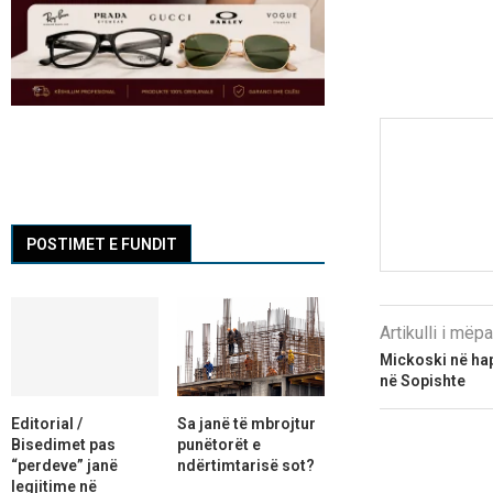
POSTIMET E FUNDIT
Artikulli i më
Mickoski në hapj
në Sopishte
Editorial /
Sa janë të mbrojtur
Bisedimet pas
punëtorët e
“perdeve” janë
ndërtimtarisë sot?
legjitime në