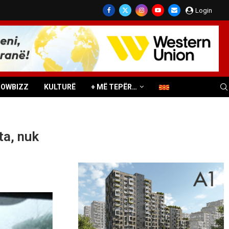
Login
HOWBIZZ
KULTURË
+ MË TEPËR…
ta, nuk