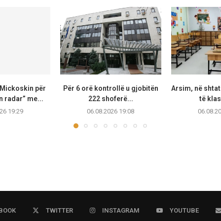
Mickoskin për
Për 6 orë kontrollë u gjobitën
Arsim, në shta
 radar” me...
222 shoferë...
të klas
26 19:29
06.08.2026 19:08
06.08.2
BOOK
TWITTER
INSTAGRAM
YOUTUBE