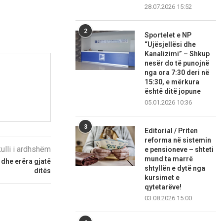
28.07.2026 15:52
2
Sportelet e NP
“Ujësjellësi dhe
Kanalizimi” – Shkup
nesër do të punojnë
nga ora 7:30 deri në
15:30, e mërkura
është ditë jopune
05.01.2026 10:36
3
Editorial / Priten
reforma në sistemin
kulli i ardhshëm
e pensioneve – shteti
mund ta marrë
 dhe erëra gjatë
shtyllën e dytë nga
ditës
kursimet e
qytetarëve!
03.08.2026 15:00