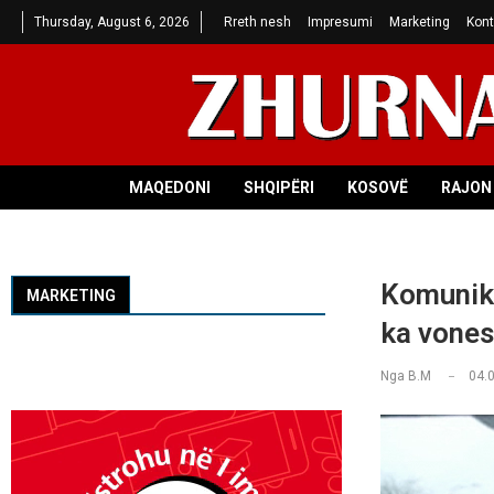
Thursday, August 6, 2026
Rreth nesh
Impresumi
Marketing
Kont
MAQEDONI
SHQIPËRI
KOSOVË
RAJON 
Komunika
MARKETING
ka vones
Nga
B.M
04.