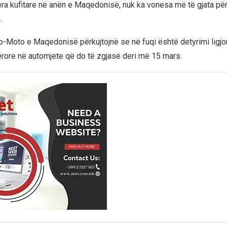
era kufitare në anën e Maqedonisë, nuk ka vonesa më të gjata për
.
o-Moto e Maqedonisë përkujtojnë se në fuqi është detyrimi ligjor
ërore në automjete që do të zgjasë deri më 15 mars.