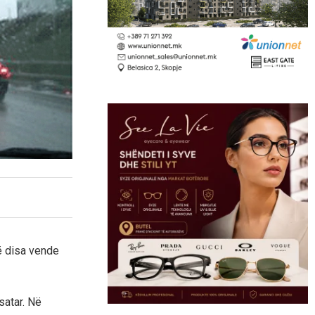
ë disa vende
satar. Në