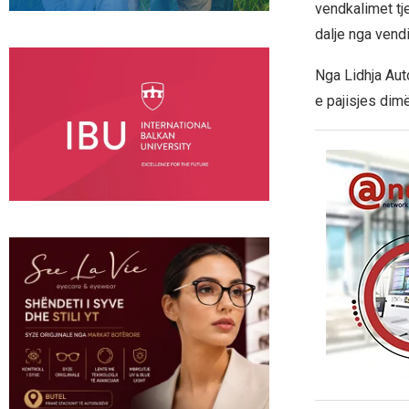
vendkalimet tj
dalje nga vendi
Nga Lidhja Aut
e pajisjes dim