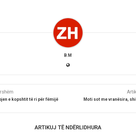
B.M
parshëm
Arti
en e kopshtit të ri për fëmijë
Moti sot me vranësira, shi
ARTIKUJ TË NDËRLIDHURA