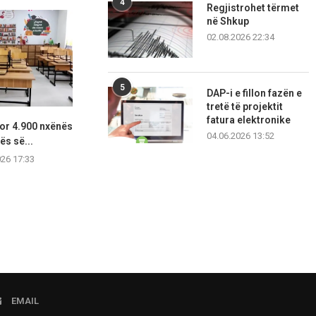
4
Regjistrohet tërmet
në Shkup
02.08.2026 22:34
5
DAP-i e fillon fazën e
tretë të projektit
fatura elektronike
tor 4.900 nxënës
Përfunduan mbikëqyrjet e
Demant ndaj 
04.06.2026 13:52
ës së...
jashtëzakonshme inspektuese
publikon
për trajtimin e...
Taban
026 17:33
06.08.2026 17:02
06.08.2
EMAIL