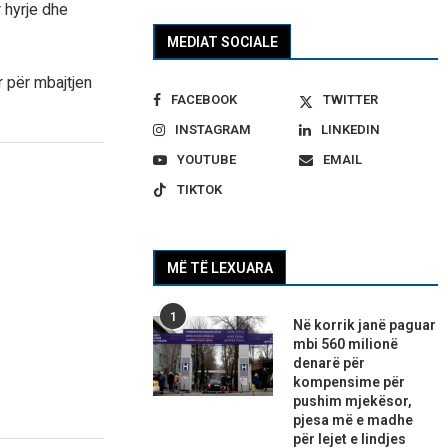
 hyrje dhe
MEDIAT SOCIALE
 për mbajtjen
FACEBOOK
TWITTER
INSTAGRAM
LINKEDIN
YOUTUBE
EMAIL
TIKTOK
MË TË LEXUARA
1
Në korrik janë paguar
mbi 560 milionë
denarë për
kompensime për
pushim mjekësor,
pjesa më e madhe
për lejet e lindjes