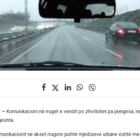
r –
Komunikacioni në rrugët e vendit po zhvillohet pa pengesa, n
gështa.
komunikacionit në akset rrugore jashtë mjediseve urbane është me