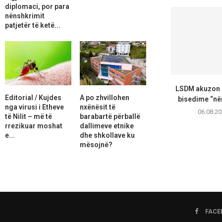
diplomaci, por para
nënshkrimit
patjetër të ketë...
LSDM akuzon 
Editorial / Kujdes
A po zhvillohen
bisedime “nën
nga virusi i Etheve
nxënësit të
06.08.20
të Nilit – më të
barabartë përballë
rrezikuar moshat
dallimeve etnike
e...
dhe shkollave ku
mësojnë?
FACE