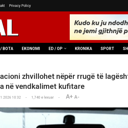
akt
Privacy Policy
/ BOTA
EKONOMI
ED / OP
KRONIKA
SPORT
S
cioni zhvillohet nëpër rrugë të lagësh
a në vendkalimet kufitare
A+
A-
01.2026 10:32
1,740
e lexuar