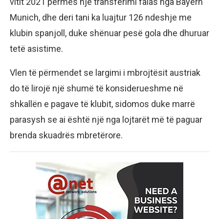
vitit 2021 përmes një transferimi falas nga Bayern
Munich, dhe deri tani ka luajtur 126 ndeshje me
klubin spanjoll, duke shënuar pesë gola dhe dhuruar
tetë asistime.
Vlen të përmendet se largimi i mbrojtësit austriak
do të lirojë një shumë të konsiderueshme në
shkallën e pagave të klubit, sidomos duke marrë
parasysh se ai është një nga lojtarët më të paguar
brenda skuadrës mbretërore.