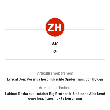
B.M
Artikulli i mëparshëm
Lyrical Son: Për mua hero nuk ishte Spidermani, por UÇK-ja
Artikulli i ardhshëm
Labinot Rexha nuk i ndahet Big Brother-it: Unë edhe Alba kemi
qenë loja, fitues nuk të bën çmimi