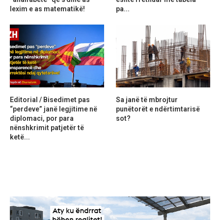
lexim e as matematikë!
pa...
Editorial / Bisedimet pas
Sa janë të mbrojtur
“perdeve” janë legjitime në
punëtorët e ndërtimtarisë
diplomaci, por para
sot?
nënshkrimit patjetër të
ketë...