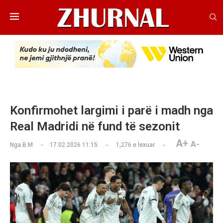
Konfirmohet largimi i parë i madh nga
Real Madridi në fund të sezonit
A+
A-
Nga
B.M
17.02.2026 11:15
1,276
e lexuar