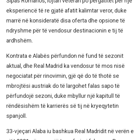
Sipas Romanos, lojtari veteran po përgatitet për një
eksperiencë të re gjatë afatit kalimtar veror, duke
marrë në konsideratë disa oferta dhe opsione të
ndryshme për të vendosur destinacionin e tij të
ardhshëm.
Kontrata e Alabës përfundon në fund të sezonit
aktual, dhe Real Madrid ka vendosur të mos nisë
negociatat për rinovimin, gjë që do të thotë se
mbrojtësi austriak do të largohet falas sapo të
përfundojë sezoni, duke mbyllur një kapitull të
rëndësishëm të karrierës së tij në kryeqytetin
spanjoll.
33-vjeçari Alaba iu bashkua Real Madridit në verën e