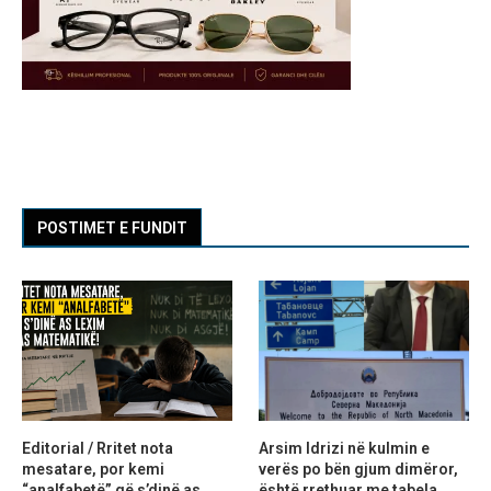
POSTIMET E FUNDIT
Editorial / Rritet nota
Arsim Idrizi në kulmin e
mesatare, por kemi
verës po bën gjum dimëror,
“analfabetë” që s’dinë as
është rrethuar me tabela