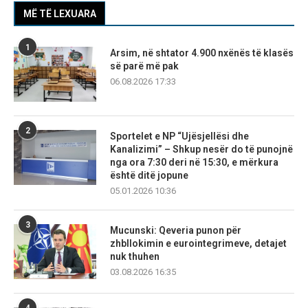
MË TË LEXUARA
1
Arsim, në shtator 4.900 nxënës të klasës
së parë më pak
06.08.2026 17:33
2
Sportelet e NP “Ujësjellësi dhe
Kanalizimi” – Shkup nesër do të punojnë
nga ora 7:30 deri në 15:30, e mërkura
është ditë jopune
05.01.2026 10:36
3
Mucunski: Qeveria punon për
zhbllokimin e eurointegrimeve, detajet
nuk thuhen
03.08.2026 16:35
4