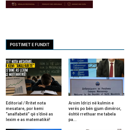
POSTIMET E FUNDIT
Editorial / Rritet nota
Arsim Idrizi në kulmin e
mesatare, por kemi
verës po bën gjum dimëror,
“analfabetë” që s’dinë as
është rrethuar me tabela
lexim e as matematikë!
pa...