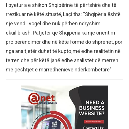
I pyetur a e shikon Shqipërinë të përfshirë dhe të
rrezikuar në këtë situatë, Laçi tha: “Shqipëria është
një vend i vogël dhe nuk përbën ndryshim
ekuilibrash. Patjetër që Shqipëria ka një orientim
pro perëndimor dhe në këtë formë do shprehet, por
nga ana tjetër duhet të kuptojmë edhe realitetin në
terren dhe për këtë janë edhe analistët që merren
me çështjet e marrëdhënieve ndërkombëtare”.