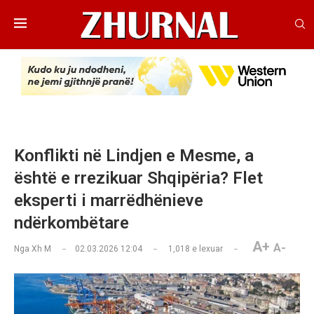
Konflikti në Lindjen e Mesme, a
është e rrezikuar Shqipëria? Flet
eksperti i marrëdhënieve
ndërkombëtare
A+
A-
Nga
Xh M
02.03.2026 12:04
1,018
e lexuar