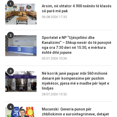
1
Arsim, në shtator 4.900 nxënës të klasës
së parë më pak
06.08.2026 17:33
2
Sportelet e NP “Ujësjellësi dhe
Kanalizimi” – Shkup nesër do të punojnë
nga ora 7:30 deri në 15:30, e mërkura
është ditë jopune
05.01.2026 10:36
3
Në korrik janë paguar mbi 560 milionë
denarë për kompensime për pushim
mjekësor, pjesa më e madhe për lejet e
lindjes
28.07.2026 15:52
4
Mucunski: Qeveria punon për
zhbllokimin e eurointegrimeve, detajet