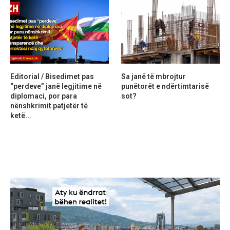
Editorial / Bisedimet pas
Sa janë të mbrojtur
“perdeve” janë legjitime në
punëtorët e ndërtimtarisë
diplomaci, por para
sot?
nënshkrimit patjetër të
ketë...