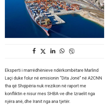
Eksperti i marrëdhënieve ndërkombëtare Marlind
Laçi duke folur në emisionin “Dita Jonë” në A2CNN
tha që Shqipëria nuk rrezikon në raport me
konfliktin e nisur mes SHBA-ve dhe Izraelit nga
njëra anë, dhe Iranit nga ana tjetër.