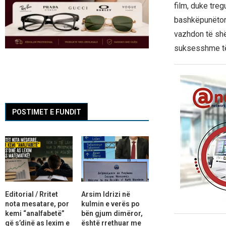
film, duke treg
bashkëpunëtor i
vazhdon të shën
suksesshme të 
POSTIMET E FUNDIT
Editorial / Rritet
Arsim Idrizi në
nota mesatare, por
kulmin e verës po
kemi “analfabetë”
bën gjum dimëror,
që s’dinë as lexim e
është rrethuar me