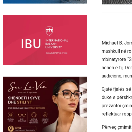
Michael B. Jor
mashkull në rol
mbinatyrore “S
nënën e tij, Do
audicione, mun
Gjatë fjalës së
duke e përshkru
prezantoi çmim
reflektuar res
Përveç çmimit k