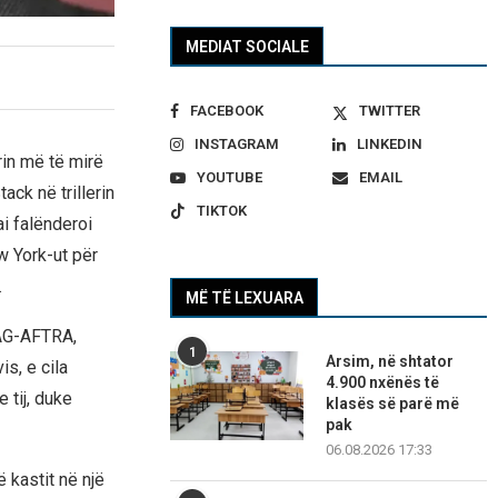
MEDIAT SOCIALE
FACEBOOK
TWITTER
INSTAGRAM
LINKEDIN
in më të mirë
YOUTUBE
EMAIL
ack në trillerin
TIKTOK
i falënderoi
ew York-ut për
.
MË TË LEXUARA
 SAG-AFTRA,
1
Arsim, në shtator
is, e cila
4.900 nxënës të
 tij, duke
klasës së parë më
pak
06.08.2026 17:33
 kastit në një