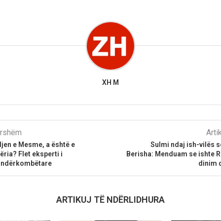
XH M
parshëm
Arti
ndjen e Mesme, a është e
Sulmi ndaj ish-vilës 
ria? Flet eksperti i
Berisha: Menduam se ishte R
 ndërkombëtare
dinim q
ARTIKUJ TË NDËRLIDHURA