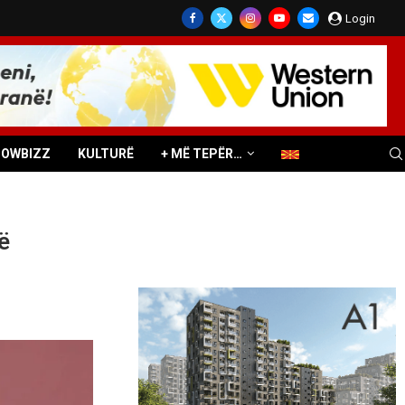
Login
HOWBIZZ
KULTURË
+ MË TEPËR…
ë