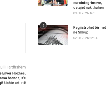
eurointegrimeve,
detajet nuk thuhen
03.08.2026 16:35
5
Regjistrohet tërmet
në Shkup
02.08.2026 22:34
kulli i ardhshëm
së Enver Hoxhës,
ama brenda, s’e
ë kishte artistë