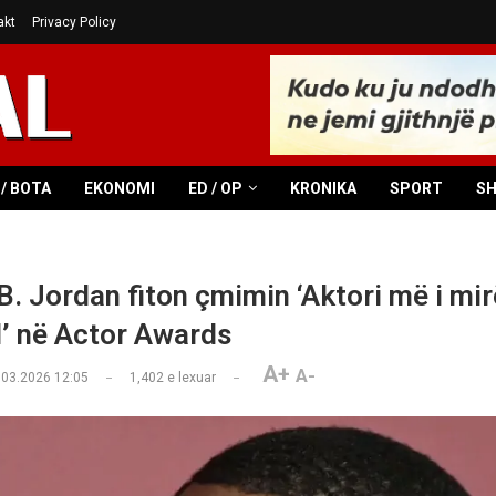
akt
Privacy Policy
/ BOTA
EKONOMI
ED / OP
KRONIKA
SPORT
S
B. Jordan fiton çmimin ‘Aktori më i mir
’ në Actor Awards
A+
A-
.03.2026 12:05
1,402
e lexuar