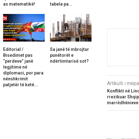
as matematikë!
tabela pa...
Editorial /
Sa janë të mbrojtur
Bisedimet pas
punëtorët e
“perdeve” janë
ndërtimtarisë sot?
legjitime në
diplomaci, por para
nënshkrimit
Artikulli i më
patjetër të ketë...
Konflikti në Li
rrezikuar Shqipë
marrëdhënieve