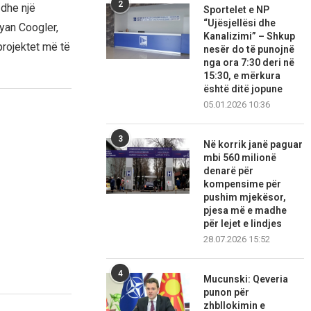
2
 dhe një
Sportelet e NP
“Ujësjellësi dhe
Ryan Coogler,
Kanalizimi” – Shkup
projektet më të
nesër do të punojnë
nga ora 7:30 deri në
15:30, e mërkura
është ditë jopune
05.01.2026 10:36
3
Në korrik janë paguar
mbi 560 milionë
denarë për
kompensime për
pushim mjekësor,
pjesa më e madhe
për lejet e lindjes
28.07.2026 15:52
4
Mucunski: Qeveria
punon për
zhbllokimin e