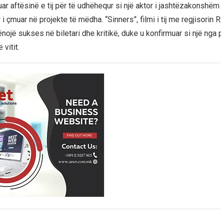
uar aftësinë e tij për të udhëhequr si një aktor i jashtëzakonshëm
 çmuar në projekte të mëdha. “Sinners”, filmi i tij me regjisorin 
ojë sukses në biletari dhe kritikë, duke u konfirmuar si një nga 
vitit.