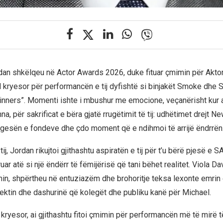
dan shkëlqeu në Actor Awards 2026, duke fituar çmimin për Aktor
 kryesor për performancën e tij dyfishtë si binjakët Smoke dhe St
inners”. Momenti ishte i mbushur me emocione, veçanërisht kur a
nna, për sakrificat e bëra gjatë rrugëtimit të tij: udhëtimet drejt N
gesën e fondeve dhe çdo moment që e ndihmoi të arrijë ëndrrën
 tij, Jordan rikujtoi gjithashtu aspiratën e tij për t’u bërë pjesë e
ar atë si një ëndërr të fëmijërisë që tani bëhet realitet. Viola Dav
in, shpërtheu në entuziazëm dhe brohoritje teksa lexonte emrin e
pektin dhe dashurinë që kolegët dhe publiku kanë për Michael.
ryesor, ai gjithashtu fitoi çmimin për performancën më të mirë të