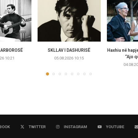
SKARBOROSË
SKLLAV I DASHURISË
Haxhiu në hapje
“Ajo q
26 10:21
05.08.2026 10:15
04.08.2
BOOK
TWITTER
INSTAGRAM
YOUTUBE