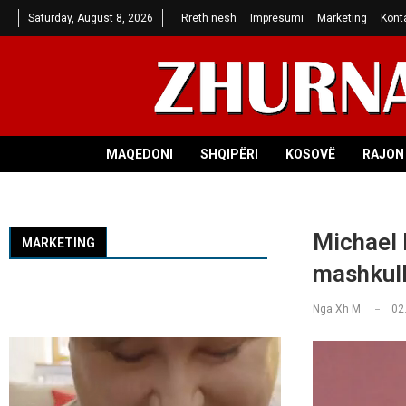
Saturday, August 8, 2026
Rreth nesh
Impresumi
Marketing
Kont
MAQEDONI
SHQIPËRI
KOSOVË
RAJON 
Michael 
MARKETING
mashkull
Nga
Xh M
02