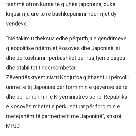
tashmë ofron kurse të gjuhës japoneze, duke
krijuar një urë të re bashkëpunimi ndërmjet dy
vendeve.
“Në takim u theksua edhe përputhja e qëndrimeve
gjeopolitike ndërmjet Kosovës dhe Japonisë, si
dhe përkushtimi i përbashkët për ruajtjen e paqes
dhe stabilitetit ndërkombëtar.
Zëvendëskryeministri Konjufca gjithashtu i përcolli
urimet e tij Japonisë për formimin e qeverisë së re
dhe për emërimin e Kryeministres së re. Republika
e Kosovës mbetet e përkushtuar për forcimin e
mëtejshëm të partneritetit me Japoninë”, shkroi
MPJD.