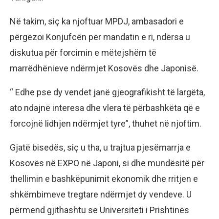
Në takim, siç ka njoftuar MPDJ, ambasadori e
përgëzoi Konjufcën për mandatin e ri, ndërsa u
diskutua për forcimin e mëtejshëm të
marrëdhënieve ndërmjet Kosovës dhe Japonisë.
“ Edhe pse dy vendet janë gjeografikisht të largëta,
ato ndajnë interesa dhe vlera të përbashkëta që e
forcojnë lidhjen ndërmjet tyre”, thuhet në njoftim.
Gjatë bisedës, siç u tha, u trajtua pjesëmarrja e
Kosovës në EXPO në Japoni, si dhe mundësitë për
thellimin e bashkëpunimit ekonomik dhe rritjen e
shkëmbimeve tregtare ndërmjet dy vendeve. U
përmend gjithashtu se Universiteti i Prishtinës