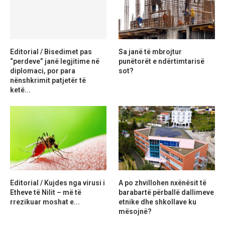
Editorial / Bisedimet pas
Sa janë të mbrojtur
“perdeve” janë legjitime në
punëtorët e ndërtimtarisë
diplomaci, por para
sot?
nënshkrimit patjetër të
ketë...
Editorial / Kujdes nga virusi i
A po zhvillohen nxënësit të
Etheve të Nilit – më të
barabartë përballë dallimeve
rrezikuar moshat e...
etnike dhe shkollave ku
mësojnë?