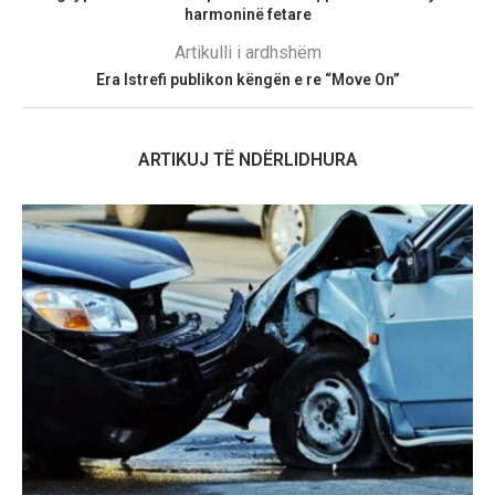
harmoninë fetare
Artikulli i ardhshëm
Era Istrefi publikon këngën e re “Move On”
ARTIKUJ TË NDËRLIDHURA