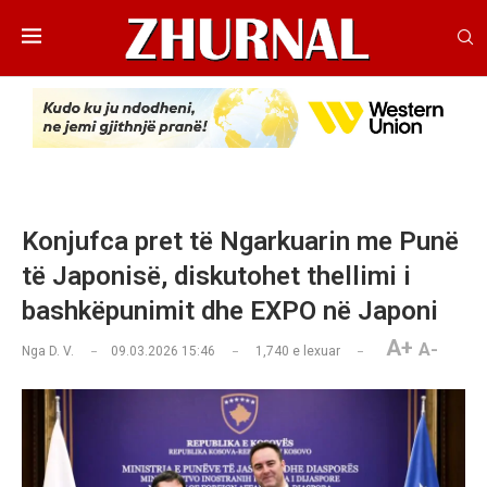
Konjufca pret të Ngarkuarin me Punë
të Japonisë, diskutohet thellimi i
bashkëpunimit dhe EXPO në Japoni
A+
A-
Nga
D. V.
09.03.2026 15:46
1,740
e lexuar