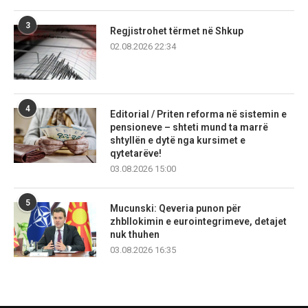
3
Regjistrohet tërmet në Shkup
02.08.2026 22:34
4
Editorial / Priten reforma në sistemin e
pensioneve – shteti mund ta marrë
shtyllën e dytë nga kursimet e
qytetarëve!
03.08.2026 15:00
5
Mucunski: Qeveria punon për
zhbllokimin e eurointegrimeve, detajet
nuk thuhen
03.08.2026 16:35