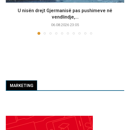
U nisën drejt Gjermanisë pas pushimeve në
vendlindje,...
06.08.2026 23:05
MARKETING