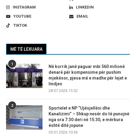
INSTAGRAM
LINKEDIN
YOUTUBE
EMAIL
TIKTOK
MË TË LEXUARA
1
Në korrik janë paguar mbi 560 milionë
denarë për kompensime për pushim
mjekësor, pjesa më e madhe për lejet e
lindjes
28.07.2026 15:52
2
Sportelet e NP “Ujësjellësi dhe
Kanalizimi” – Shkup nesër do të punojnë
nga ora 7:30 deri në 15:30, e mërkura
është ditë jopune
05.01.2026 10:36