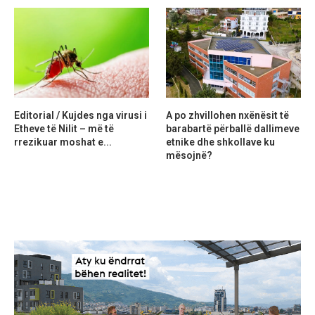
Editorial / Kujdes nga virusi i
A po zhvillohen nxënësit të
Etheve të Nilit – më të
barabartë përballë dallimeve
rrezikuar moshat e...
etnike dhe shkollave ku
mësojnë?