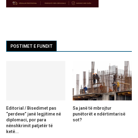
POSTIMET E FUNDIT
Editorial / Bisedimet pas
Sa janë të mbrojtur
“perdeve” janë legjitime në
punëtorët e ndërtimtarisë
diplomaci, por para
sot?
nënshkrimit patjetër të
ketë...