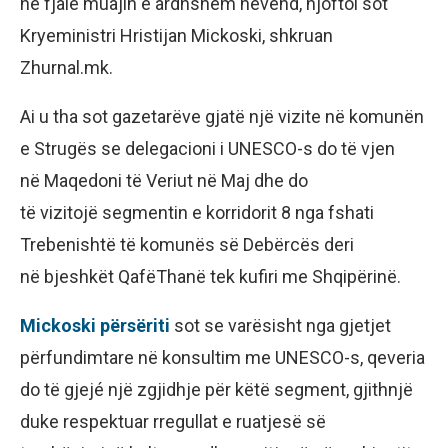
në fjalë muajin e ardhshëm nëvend, njoftoi sot
Kryeministri Hristijan Mickoski, shkruan
Zhurnal.mk.
Ai u tha sot gazetarëve gjatë një vizite në komunën
e Strugës se delegacioni i UNESCO-s do të vjen
në Maqedoni të Veriut në Maj dhe do
të vizitojë segmentin e korridorit 8 nga fshati
Trebenishtë të komunës së Debërcës deri
në bjeshkët QafëThanë tek kufiri me Shqipërinë.
Mickoski përsëriti
sot se varësisht nga gjetjet
përfundimtare në konsultim me UNESCO-s, qeveria
do të gjejé një zgjidhje për këtë segment, gjithnjë
duke respektuar rregullat e ruatjesë së