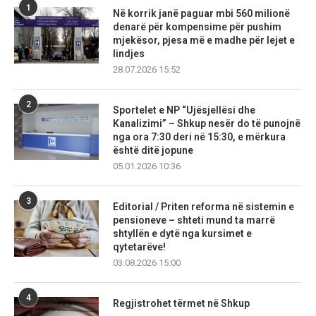
1
Në korrik janë paguar mbi 560 milionë
denarë për kompensime për pushim
mjekësor, pjesa më e madhe për lejet e
lindjes
28.07.2026 15:52
2
Sportelet e NP “Ujësjellësi dhe
Kanalizimi” – Shkup nesër do të punojnë
nga ora 7:30 deri në 15:30, e mërkura
është ditë jopune
05.01.2026 10:36
3
Editorial / Priten reforma në sistemin e
pensioneve – shteti mund ta marrë
shtyllën e dytë nga kursimet e
qytetarëve!
03.08.2026 15:00
4
Regjistrohet tërmet në Shkup