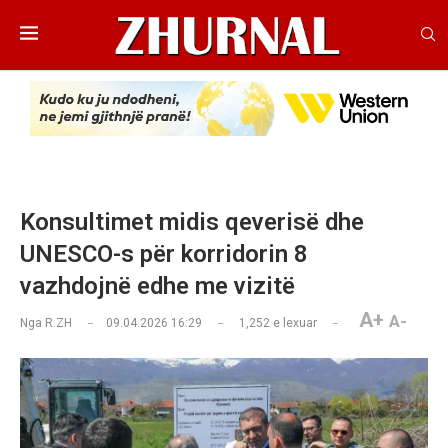
Konsultimet midis qeverisë dhe
UNESCO-s për korridorin 8
vazhdojnë edhe me vizitë
A+
A-
Nga
R.ZH
09.04.2026 16:29
1,252
e lexuar