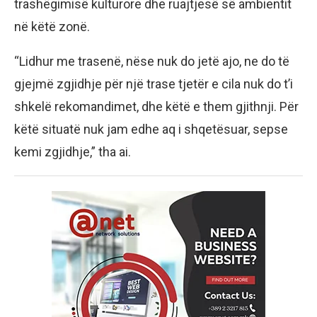
trashëgimisë kulturore dhe ruajtjesë së ambientit
në këtë zonë.
“Lidhur me trasenë, nëse nuk do jetë ajo, ne do të
gjejmë zgjidhje për një trase tjetër e cila nuk do t’i
shkelë rekomandimet, dhe këtë e them gjithnji. Për
këtë situatë nuk jam edhe aq i shqetësuar, sepse
kemi zgjidhje,” tha ai.