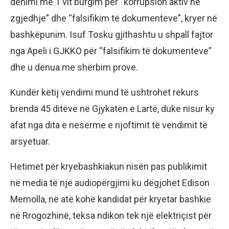
dënimi me 1 vit burgim për “korrupsion aktiv në
zgjedhje” dhe “falsifikim të dokumenteve”, kryer në
bashkëpunim. Isuf Tosku gjithashtu u shpall fajtor
nga Apeli i GJKKO për “falsifikim të dokumenteve”
dhe u dënua me shërbim prove.
Kundër këtij vendimi mund të ushtrohet rekurs
brenda 45 ditëve në Gjykatën e Lartë, duke nisur ky
afat nga dita e nesërme e njoftimit të vendimit të
arsyetuar.
Hetimet për kryebashkiakun nisën pas publikimit
në media të një audiopërgjimi ku dëgjohet Edison
Memolla, në atë kohë kandidat për kryetar bashkie
në Rrogozhinë, teksa ndikon tek një elektriçist për