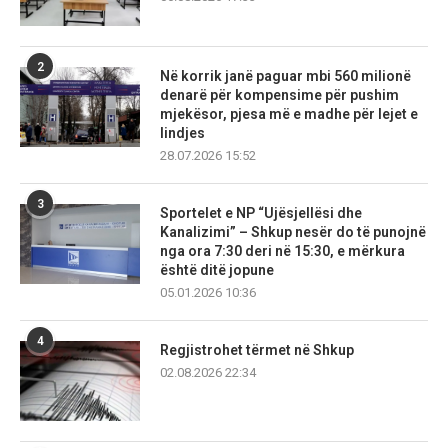
2
Në korrik janë paguar mbi 560 milionë
denarë për kompensime për pushim
mjekësor, pjesa më e madhe për lejet e
lindjes
28.07.2026 15:52
3
Sportelet e NP “Ujësjellësi dhe
Kanalizimi” – Shkup nesër do të punojnë
nga ora 7:30 deri në 15:30, e mërkura
është ditë jopune
05.01.2026 10:36
4
Regjistrohet tërmet në Shkup
02.08.2026 22:34