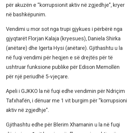
për akuzën e “korrupsionit aktiv në zgjedhje”, kryer
në bashkëpunim.
Vendimi u mor sot nga trupi gjykues i përbërë nga
gjyqtarët Florjan Kalaja (kryesues), Daniela Shirka
(anëtare) dhe Igerta Hysi (anëtare). Gjithashtu u la
në fuqi vendimi për heqjen e së drejtës për të
ushtruar funksione publike për Edison Memollën
për një periudhë 5-vjeçare.
Apeli i GJKKO la në fuqi edhe vendimin për Ndriçim
Tafxhafën, i dënuar me 1 vit burgim për “korrupsioni
aktiv në zgjedhje”.
Gjithashtu edhe për Blerim Xhamanin u la në fuqi