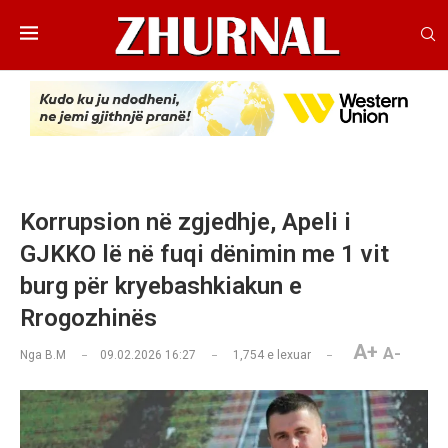
Korrupsion në zgjedhje, Apeli i
GJKKO lë në fuqi dënimin me 1 vit
burg për kryebashkiakun e
Rrogozhinës
A+
A-
Nga
B.M
09.02.2026 16:27
1,754
e lexuar