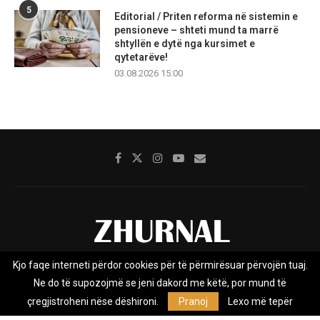
5
Editorial / Priten reforma në sistemin e
pensioneve – shteti mund ta marrë
shtyllën e dytë nga kursimet e
qytetarëve!
03.08.2026 15:00
Kjo faqe interneti përdor cookies për të përmirësuar përvojën tuaj.
Rreth nesh
Impresumi
Marketing
Kontakt
Ne do të supozojmë se jeni dakord me këtë, por mund të
Privacy Policy
çregjistroheni nëse dëshironi.
Pranoj
Lexo më tepër
Zhurnal.mk është Agjenci e Lajmeve e pavarur, e themeluar në vitin