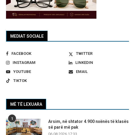
MEDIAT SOCIALE
FACEBOOK
TWITTER
INSTAGRAM
LINKEDIN
YOUTUBE
EMAIL
TIKTOK
MË TË LEXUARA
1
Arsim, në shtator 4.900 nxënës të klasës
së parë më pak
06.08.2026 17:33