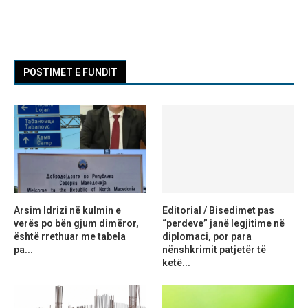
POSTIMET E FUNDIT
Arsim Idrizi në kulmin e
Editorial / Bisedimet pas
verës po bën gjum dimëror,
“perdeve” janë legjitime në
është rrethuar me tabela
diplomaci, por para
pa...
nënshkrimit patjetër të
ketë...