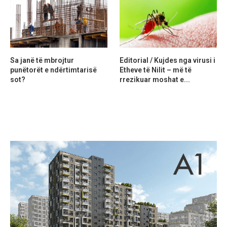
Sa janë të mbrojtur
Editorial / Kujdes nga virusi i
punëtorët e ndërtimtarisë
Etheve të Nilit – më të
sot?
rrezikuar moshat e...