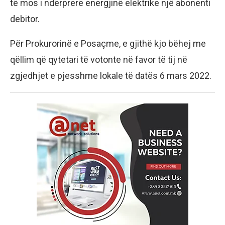
të mos i ndërprerë energjinë elektrike një abonenti
debitor.
Për Prokurorinë e Posaçme, e gjithë kjo bëhej me
qëllim që qytetari të votonte në favor të tij në
zgjedhjet e pjesshme lokale të datës 6 mars 2022.