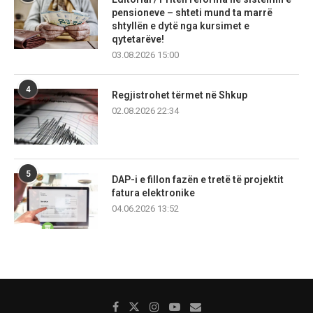
pensioneve – shteti mund ta marrë
shtyllën e dytë nga kursimet e
qytetarëve!
03.08.2026 15:00
4
Regjistrohet tërmet në Shkup
02.08.2026 22:34
5
DAP-i e fillon fazën e tretë të projektit
fatura elektronike
04.06.2026 13:52