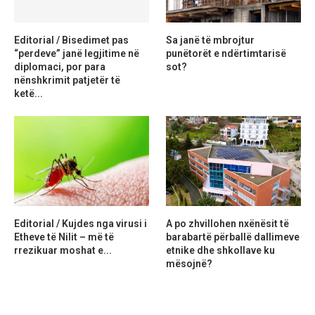
Editorial / Bisedimet pas
Sa janë të mbrojtur
“perdeve” janë legjitime në
punëtorët e ndërtimtarisë
diplomaci, por para
sot?
nënshkrimit patjetër të
ketë...
Editorial / Kujdes nga virusi i
A po zhvillohen nxënësit të
Etheve të Nilit – më të
barabartë përballë dallimeve
rrezikuar moshat e...
etnike dhe shkollave ku
mësojnë?