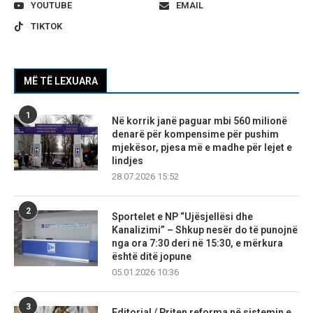
YOUTUBE
EMAIL
TIKTOK
MË TË LEXUARA
1
Në korrik janë paguar mbi 560 milionë
denarë për kompensime për pushim
mjekësor, pjesa më e madhe për lejet e
lindjes
28.07.2026 15:52
2
Sportelet e NP “Ujësjellësi dhe
Kanalizimi” – Shkup nesër do të punojnë
nga ora 7:30 deri në 15:30, e mërkura
është ditë jopune
05.01.2026 10:36
3
Editorial / Priten reforma në sistemin e