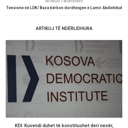
Artikulli i ardhshëm
Tensione në LDK/ Baza kërkon dorëheqjen e Lumir Abdixhikut
ARTIKUJ TË NDËRLIDHURA
KDI: Kuvendi duhet të konstituohet deri nesër,