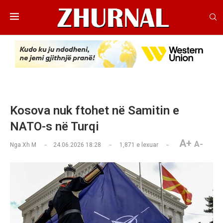
Kosova nuk ftohet në Samitin e
NATO-s në Turqi
A+
A-
Nga
Xh M
24.06.2026 18:28
1,871
e lexuar