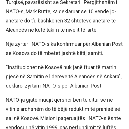
Turqisë, pavarësisht se Sekretari i Përgjithshëm i
NATO-s, Mark Rutte, ka deklaruar se 10 vende jo-
anëtare do t’u bashkohen 32 shteteve anëtare të
Aleancës në këtë takim të nivelit të lartë.
Një zyrtar i NATO-s ka konfirmuar për Albanian Post
se Kosova do të mbetet jashtë këtij samiti.
“Institucionet në Kosovë nuk janë ftuar të marrin
pjesë në Samitin e liderëve të Aleancës në Ankara”,
deklaroi zyrtari i NATO-s për Albanian Post.
NATO-ja gjatë muajit qershor bëri të ditur se në
vitin e ardhshëm do të bëjë reduktim të pranisë së
saj në Kosovë. Misioni paqeruajtës i NATO-s është
vendosur në vitin 1999, pas përfundimit të luftës.