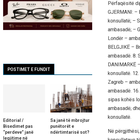
Përfaqësitë dip
GJERMANI: – Be
konsullatë; – 
ambasadë; – G
Londër – ambas
BELGJIKË – Br
ambasadë. 8. 
DANIMARKË – K
POSTIMET E FUNDIT
konsullatë. 12
Zagreb – amb
ambasadë. 16.
sipas kohës lo
ambasadë; dhe
konsullatë.
Editorial /
Sa janë të mbrojtur
Bisedimet pas
punëtorët e
Në përgjithësi
“perdeve” janë
ndërtimtarisë sot?
legjitime në
konsullatave t