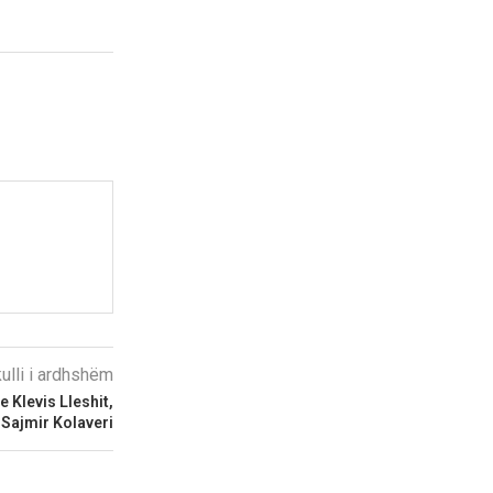
kulli i ardhshëm
 Klevis Lleshit,
 Sajmir Kolaveri