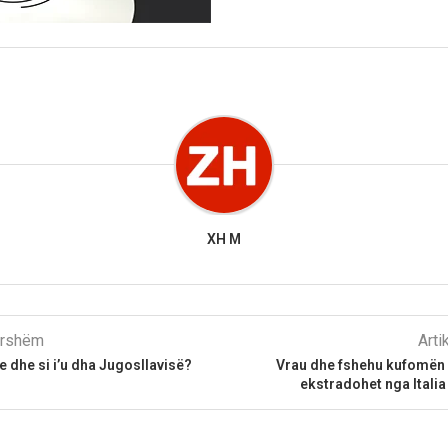
XH M
parshëm
Arti
 dhe si i’u dha Jugosllavisë?
Vrau dhe fshehu kufomën e
ekstradohet nga Italia