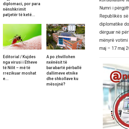
diplomaci, por para
Numri i përgjit
nënshkrimit
patjetër të ketë...
Republikës së 
diplomatike do
dërguar në për
mënyrë votimi k
maj – 17 maj 2
Editorial / Kujdes
A po zhvillohen
nga virusi i Etheve
nxënësit të
të Nilit – më të
barabartë përballë
rrezikuar moshat
dallimeve etnike
e...
dhe shkollave ku
mësojnë?