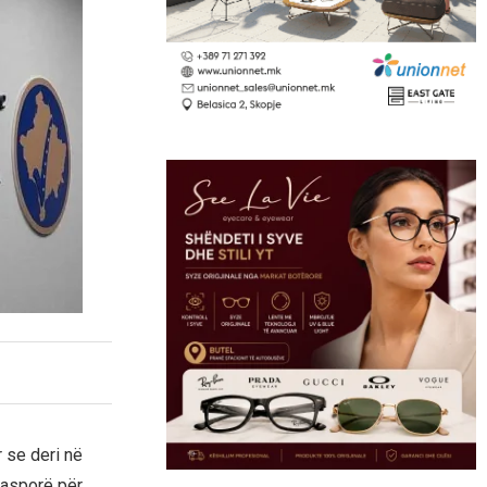
 se deri në
iasporë për