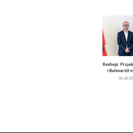
Rexhepi: Projek
i Bulevardit n
06.08.20