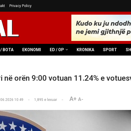
akt
Privacy Policy
/ BOTA
EKONOMI
ED / OP
KRONIKA
SPORT
S
i në orën 9:00 votuan 11.24% e votues
A+
A-
.06.2026 10:49
1,895
e lexuar