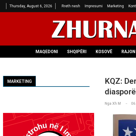
Thursday, August 6, 2026
Rreth nesh
Impresumi
Marketing
Kont
MAQEDONI
SHQIPËRI
KOSOVË
RAJON 
KQZ: Der
MARKETING
diasporë
Nga
Xh M
06