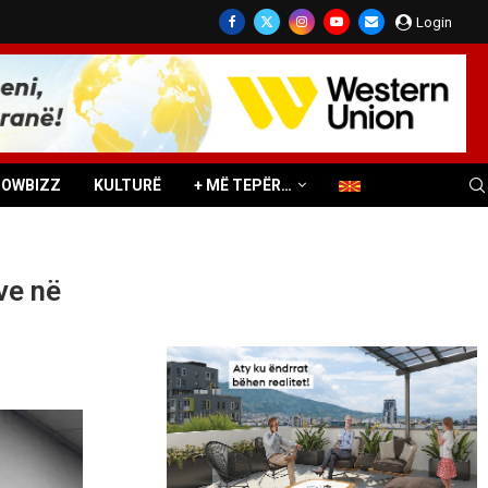
Login
HOWBIZZ
KULTURË
+ MË TEPËR…
ve në