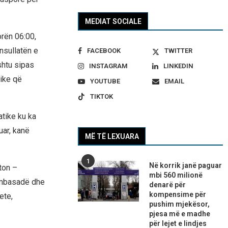
MEDIAT SOCIALE
orën 06:00,
nsullatën e
FACEBOOK
TWITTER
shtu sipas
INSTAGRAM
LINKEDIN
tike që
YOUTUBE
EMAIL
TIKTOK
atike ku ka
uar, kanë
MË TË LEXUARA
1
Në korrik janë paguar
ton –
mbi 560 milionë
ambasadë dhe
denarë për
kompensime për
ete,
pushim mjekësor,
pjesa më e madhe
për lejet e lindjes