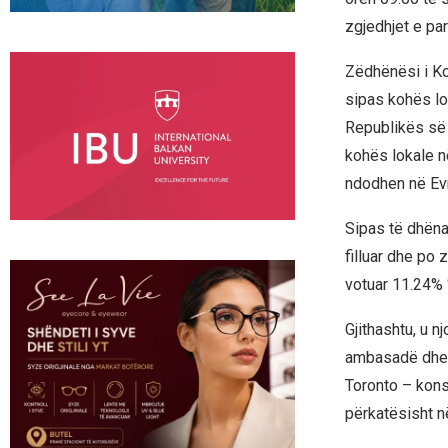
zgjedhjet e p
Zëdhënësi i Kom
sipas kohës lo
Republikës së 
kohës lokale n
ndodhen në Ev
Sipas të dhëna
filluar dhe po 
votuar 11.24% 
Gjithashtu, u 
ambasadë dhe 
Toronto – konsu
përkatësisht n