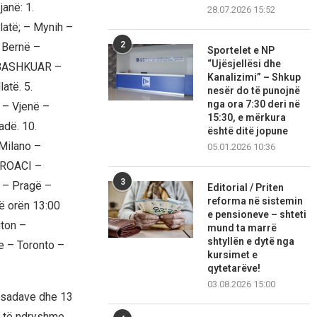
janë: 1.
28.07.2026 15:52
latë; – Mynih –
2
– Bernë –
Sportelet e NP
“Ujësjellësi dhe
E BASHKUAR –
Kanalizimi” – Shkup
atë. 5.
nesër do të punojnë
nga ora 7:30 deri në
 – Vjenë –
15:30, e mërkura
dë. 10.
është ditë jopune
Milano –
05.01.2026 10:36
 KROACI –
3
 – Pragë –
Editorial / Priten
reforma në sistemin
ë orën 13:00
e pensioneve – shteti
gton –
mund ta marrë
shtyllën e dytë nga
e – Toronto –
kursimet e
qytetarëve!
03.08.2026 15:00
basadave dhe 13
e të ndryshme.