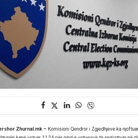
qershor Zhurnal.mk –
Komisioni Qendror i Zgjedhjeve ka njoftuar
shtunën kanë votuar 11.24 për qind e votuesve të regjistruar në d