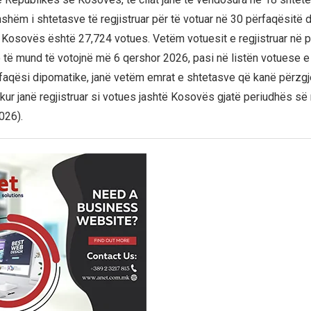
hshëm i shtetasve të regjistruar për të votuar në 30 përfaqësitë 
Kosovës është 27,724 votues. Vetëm votuesit e regjistruar në 
 të mund të votojnë më 6 qershor 2026, pasi në listën votuese e 
faqësi dipomatike, janë vetëm emrat e shtetasve që kanë përzgj
ur janë regjistruar si votues jashtë Kosovës gjatë periudhës së r
026).