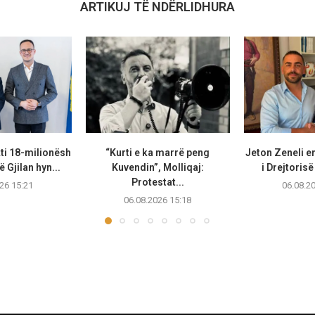
ARTIKUJ TË NDËRLIDHURA
ti 18-milionësh
“Kurti e ka marrë peng
Jeton Zeneli e
ë Gjilan hyn...
Kuvendin”, Molliqaj:
i Drejtorisë
Protestat...
26 15:21
06.08.2
06.08.2026 15:18