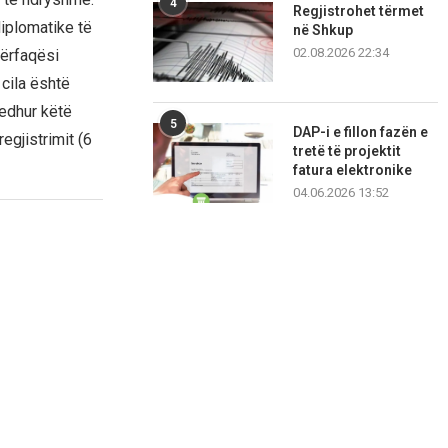
4
Regjistrohet tërmet
diplomatike të
në Shkup
02.08.2026 22:34
përfaqësi
cila është
edhur këtë
5
DAP-i e fillon fazën e
egjistrimit (6
tretë të projektit
fatura elektronike
04.06.2026 13:52