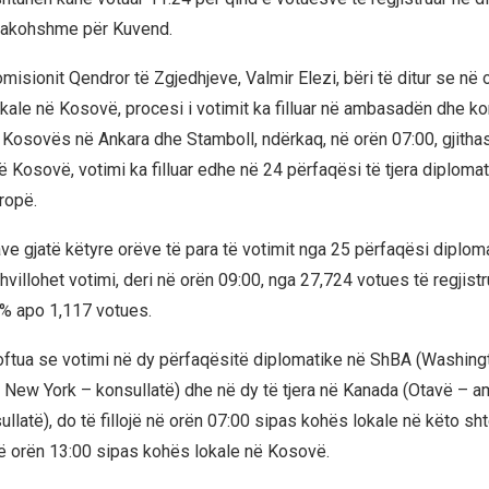
arakohshme për Kuvend.
isionit Qendror të Zgjedhjeve, Valmir Elezi, bëri të ditur se në 
kale në Kosovë, procesi i votimit ka filluar në ambasadën dhe ko
Kosovës në Ankara dhe Stamboll, ndërkaq, në orën 07:00, gjitha
ë Kosovë, votimi ka filluar edhe në 24 përfaqësi të tjera diploma
ropë.
ve gjatë këtyre orëve të para të votimit nga 25 përfaqësi diplom
zhvillohet votimi, deri në orën 09:00, nga 27,724 votues të regjistr
% apo 1,117 votues.
njoftua se votimi në dy përfaqësitë diplomatike në ShBA (Washing
New York – konsullatë) dhe në dy të tjera në Kanada (Otavë – 
llatë), do të fillojë në orën 07:00 sipas kohës lokale në këto sht
ë orën 13:00 sipas kohës lokale në Kosovë.