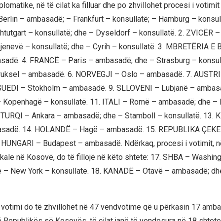
lomatike, në të cilat ka filluar dhe po zhvillohet procesi i votimit 
rlin – ambasadë; – Frankfurt – konsullatë; – Hamburg – konsul
Shtutgart – konsullatë; dhe – Dyseldorf – konsullatë. 2. ZVICËR 
jenevë – konsullatë; dhe – Cyrih – konsullatë. 3. MBRETËRIA 
adë. 4. FRANCË – Paris – ambasadë; dhe – Strasburg – konsull
uksel – ambasadë. 6. NORVEGJI – Oslo – ambasadë. 7. AUSTRI
SUEDI – Stokholm – ambasadë. 9. SLLOVENI – Lubjanë – ambasa
openhagë – konsullatë. 11. ITALI – Romë – ambasadë; dhe – 
. TURQI – Ankara – ambasadë; dhe – Stamboll – konsullatë. 13.
asadë. 14. HOLANDË – Hagë – ambasadë. 15. REPUBLIKA ÇEKE
 HUNGARI – Budapest – ambasadë. Ndërkaq, procesi i votimit, n
kale në Kosovë, do të fillojë në këto shtete: 17. SHBA – Washin
 – New York – konsullatë. 18. KANADË – Otavë – ambasadë; dh
, votimi do të zhvillohet në 47 vendvotime që u përkasin 17 am
ë Republikës së Kosovës, të cilat janë të vendosura në 18 shtet