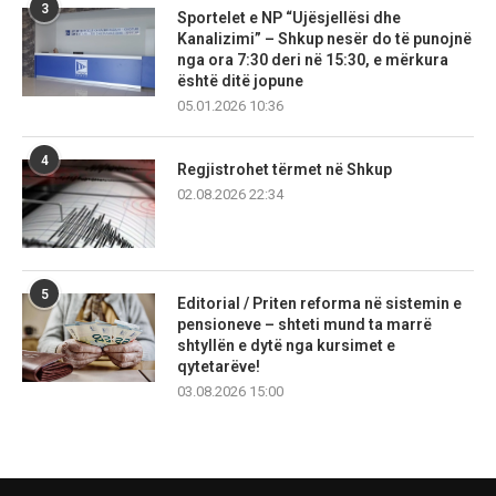
3
Sportelet e NP “Ujësjellësi dhe
Kanalizimi” – Shkup nesër do të punojnë
nga ora 7:30 deri në 15:30, e mërkura
është ditë jopune
05.01.2026 10:36
4
Regjistrohet tërmet në Shkup
02.08.2026 22:34
5
Editorial / Priten reforma në sistemin e
pensioneve – shteti mund ta marrë
shtyllën e dytë nga kursimet e
qytetarëve!
03.08.2026 15:00