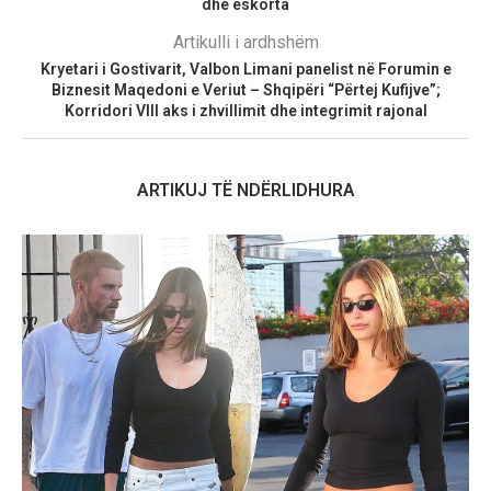
dhe eskorta
Artikulli i ardhshëm
Kryetari i Gostivarit, Valbon Limani panelist në Forumin e
Biznesit Maqedoni e Veriut – Shqipëri “Përtej Kufijve”;
Korridori VIII aks i zhvillimit dhe integrimit rajonal
ARTIKUJ TË NDËRLIDHURA