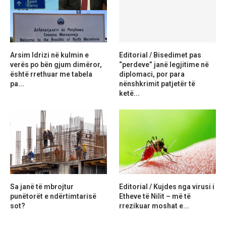
Arsim Idrizi në kulmin e
Editorial / Bisedimet pas
verës po bën gjum dimëror,
“perdeve” janë legjitime në
është rrethuar me tabela
diplomaci, por para
pa...
nënshkrimit patjetër të
ketë...
Sa janë të mbrojtur
Editorial / Kujdes nga virusi i
punëtorët e ndërtimtarisë
Etheve të Nilit – më të
sot?
rrezikuar moshat e...