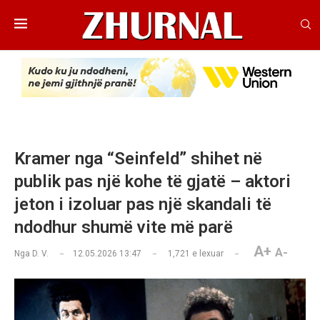
Kramer nga “Seinfeld” shihet në
publik pas një kohe të gjatë – aktori
jeton i izoluar pas një skandali të
ndodhur shumë vite më parë
A+
A-
Nga
D. V.
12.05.2026 13:47
1,721
e lexuar