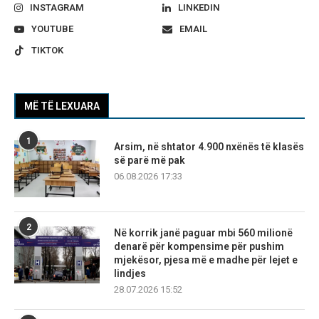
INSTAGRAM
LINKEDIN
YOUTUBE
EMAIL
TIKTOK
MË TË LEXUARA
1
Arsim, në shtator 4.900 nxënës të klasës
së parë më pak
06.08.2026 17:33
2
Në korrik janë paguar mbi 560 milionë
denarë për kompensime për pushim
mjekësor, pjesa më e madhe për lejet e
lindjes
28.07.2026 15:52