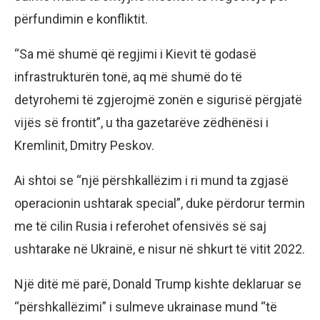
përfundimin e konfliktit.
“Sa më shumë që regjimi i Kievit të godasë
infrastrukturën tonë, aq më shumë do të
detyrohemi të zgjerojmë zonën e sigurisë përgjatë
vijës së frontit”, u tha gazetarëve zëdhënësi i
Kremlinit, Dmitry Peskov.
Ai shtoi se “një përshkallëzim i ri mund ta zgjasë
operacionin ushtarak special”, duke përdorur termin
me të cilin Rusia i referohet ofensivës së saj
ushtarake në Ukrainë, e nisur në shkurt të vitit 2022.
Një ditë më parë, Donald Trump kishte deklaruar se
“përshkallëzimi” i sulmeve ukrainase mund “të