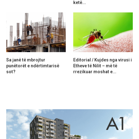
ketë...
Sa janë të mbrojtur
Editorial / Kujdes nga virusi i
punëtorët e ndërtimtarisë
Etheve të Nilit – më të
sot?
rrezikuar moshat e...