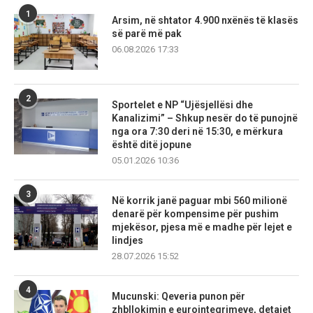
1
Arsim, në shtator 4.900 nxënës të klasës
së parë më pak
06.08.2026 17:33
2
Sportelet e NP “Ujësjellësi dhe
Kanalizimi” – Shkup nesër do të punojnë
nga ora 7:30 deri në 15:30, e mërkura
është ditë jopune
05.01.2026 10:36
3
Në korrik janë paguar mbi 560 milionë
denarë për kompensime për pushim
mjekësor, pjesa më e madhe për lejet e
lindjes
28.07.2026 15:52
4
Mucunski: Qeveria punon për
zhbllokimin e eurointegrimeve, detajet