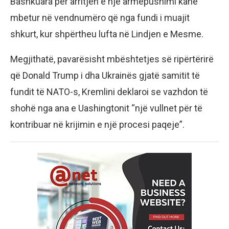
Bashkuara për arritjen e një armëpushimi kanë
mbetur në vendnumëro që nga fundi i muajit
shkurt, kur shpërtheu lufta në Lindjen e Mesme.
Megjithatë, pavarësisht mbështetjes së ripërtërirë
që Donald Trump i dha Ukrainës gjatë samitit të
fundit të NATO-s, Kremlini deklaroi se vazhdon të
shohë nga ana e Uashingtonit “një vullnet për të
kontribuar në krijimin e një procesi paqeje”.