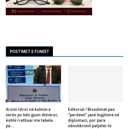
POSTIMET E FUNDIT
Arsim Idrizi në kulmin e
Editorial / Bisedimet pas
verës po bën gjum dimëror,
“perdeve” janë legjitime në
është rrethuar me tabela
diplomaci, por para
pa...
nënshkrimit patjetër të