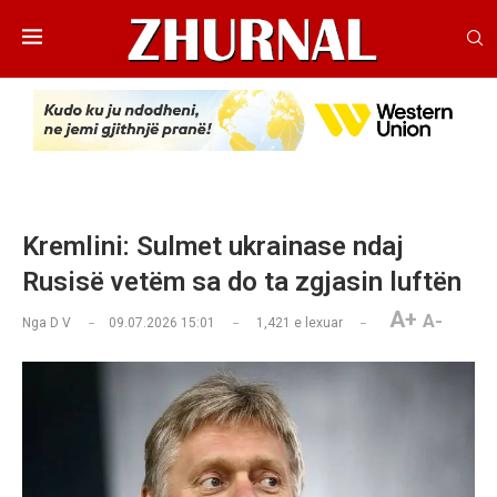
Kremlini: Sulmet ukrainase ndaj
Rusisë vetëm sa do ta zgjasin luftën
A+
A-
Nga
D V
09.07.2026 15:01
1,421
e lexuar