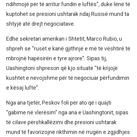
ndihmojë për të arritur fundin e luftës”, duke lënë të
kuptohet se presioni ushtarak ndaj Rusisë mund ta
shtyjë atë drejt negociatave.
Edhe sekretari amerikan i Shtetit, Marco Rubio, u
shpreh se “rusët e kanë gjithnjë e më të vështirë të
mbrojnë hapësirën e tyre ajrore”. Sipas tij,
Uashingtoni shpreson që kjo situatë “të krijojë
kushtet e nevojshme për të negociuar përfundimin
e kësaj lufte”.
Nga ana tjetër, Peskov foli për ato që i quajti
“gabime në vlerësim” nga ana e Uashingtonit, sipas
të cilave përshkallëzimi dhe presioni ushtarak
mund të favorizojnë rikthimin në rrugën e zgjidhjes