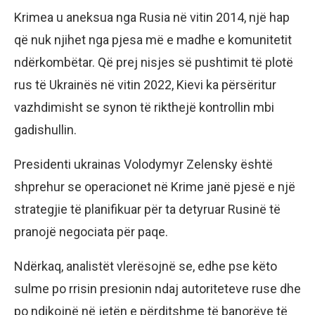
Krimea u aneksua nga Rusia në vitin 2014, një hap
që nuk njihet nga pjesa më e madhe e komunitetit
ndërkombëtar. Që prej nisjes së pushtimit të plotë
rus të Ukrainës në vitin 2022, Kievi ka përsëritur
vazhdimisht se synon të rikthejë kontrollin mbi
gadishullin.
Presidenti ukrainas Volodymyr Zelensky është
shprehur se operacionet në Krime janë pjesë e një
strategjie të planifikuar për ta detyruar Rusinë të
pranojë negociata për paqe.
Ndërkaq, analistët vlerësojnë se, edhe pse këto
sulme po rrisin presionin ndaj autoriteteve ruse dhe
po ndikojnë në jetën e përditshme të banorëve të