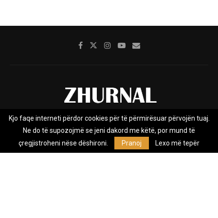
Kjo faqe interneti përdor cookies për të përmirësuar përvojën tuaj.
Rreth nesh
Impresumi
Marketing
Kontakt
Ne do të supozojmë se jeni dakord me këtë, por mund të
Privacy Policy
çregjistroheni nëse dëshironi.
Pranoj
Lexo më tepër
Zhurnal.mk është Agjenci e Lajmeve e pavarur, e themeluar në vitin
2009, që e mbulon Maqedoninë, Kosovën, Shqipërinë edhe lajmet
nga bota.
@2026 - All Right Reserved. Designed and Developed by
Anet.Com.Mk