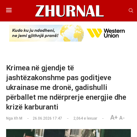
Krimea në gjendje të
jashtëzakonshme pas goditjeve
ukrainase me dronë, gadishulli
përballet me ndërprerje energjie dhe
krizë karburanti
A+
A-
Nga
Xh M
26.06.2026 17:47
2,064
e lexuar