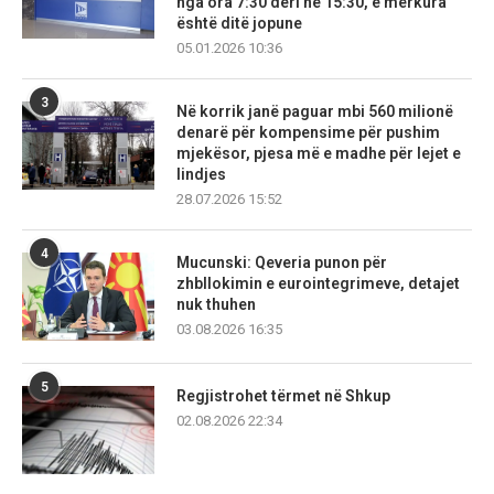
nga ora 7:30 deri në 15:30, e mërkura
është ditë jopune
05.01.2026 10:36
3
Në korrik janë paguar mbi 560 milionë
denarë për kompensime për pushim
mjekësor, pjesa më e madhe për lejet e
lindjes
28.07.2026 15:52
4
Mucunski: Qeveria punon për
zhbllokimin e eurointegrimeve, detajet
nuk thuhen
03.08.2026 16:35
5
Regjistrohet tërmet në Shkup
02.08.2026 22:34