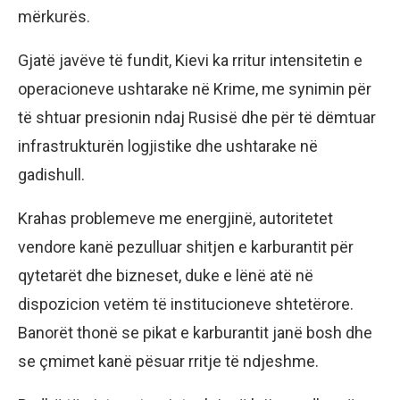
mërkurës.
Gjatë javëve të fundit, Kievi ka rritur intensitetin e
operacioneve ushtarake në Krime, me synimin për
të shtuar presionin ndaj Rusisë dhe për të dëmtuar
infrastrukturën logjistike dhe ushtarake në
gadishull.
Krahas problemeve me energjinë, autoritetet
vendore kanë pezulluar shitjen e karburantit për
qytetarët dhe bizneset, duke e lënë atë në
dispozicion vetëm të institucioneve shtetërore.
Banorët thonë se pikat e karburantit janë bosh dhe
se çmimet kanë pësuar rritje të ndjeshme.