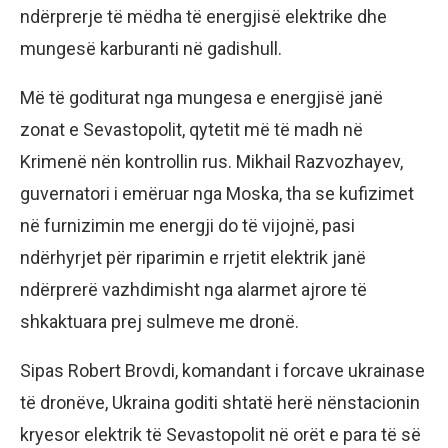
ndërprerje të mëdha të energjisë elektrike dhe
mungesë karburanti në gadishull.
Më të goditurat nga mungesa e energjisë janë
zonat e Sevastopolit, qytetit më të madh në
Krimenë nën kontrollin rus. Mikhail Razvozhayev,
guvernatori i emëruar nga Moska, tha se kufizimet
në furnizimin me energji do të vijojnë, pasi
ndërhyrjet për riparimin e rrjetit elektrik janë
ndërprerë vazhdimisht nga alarmet ajrore të
shkaktuara prej sulmeve me dronë.
Sipas Robert Brovdi, komandant i forcave ukrainase
të dronëve, Ukraina goditi shtatë herë nënstacionin
kryesor elektrik të Sevastopolit në orët e para të së