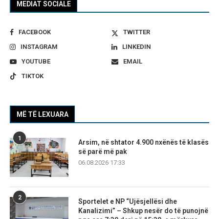
MEDIAT SOCIALE
FACEBOOK
TWITTER
INSTAGRAM
LINKEDIN
YOUTUBE
EMAIL
TIKTOK
MË TË LEXUARA
1
Arsim, në shtator 4.900 nxënës të klasës
së parë më pak
06.08.2026 17:33
2
Sportelet e NP “Ujësjellësi dhe
Kanalizimi” – Shkup nesër do të punojnë