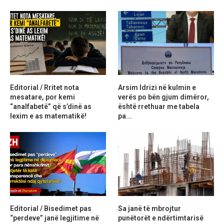
Editorial / Rritet nota
Arsim Idrizi në kulmin e
mesatare, por kemi
verës po bën gjum dimëror,
“analfabetë” që s’dinë as
është rrethuar me tabela
lexim e as matematikë!
pa...
Editorial / Bisedimet pas
Sa janë të mbrojtur
“perdeve” janë legjitime në
punëtorët e ndërtimtarisë