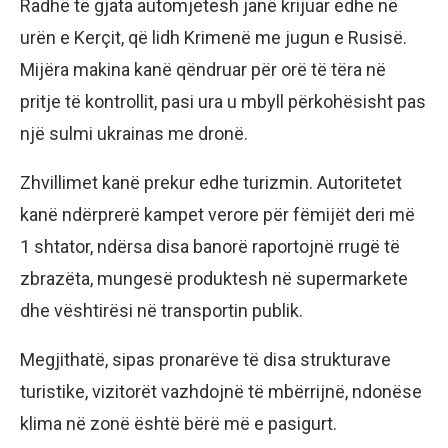
Radhë të gjata automjetesh janë krijuar edhe në
urën e Kerçit, që lidh Krimenë me jugun e Rusisë.
Mijëra makina kanë qëndruar për orë të tëra në
pritje të kontrollit, pasi ura u mbyll përkohësisht pas
një sulmi ukrainas me dronë.
Zhvillimet kanë prekur edhe turizmin. Autoritetet
kanë ndërprerë kampet verore për fëmijët deri më
1 shtator, ndërsa disa banorë raportojnë rrugë të
zbrazëta, mungesë produktesh në supermarkete
dhe vështirësi në transportin publik.
Megjithatë, sipas pronarëve të disa strukturave
turistike, vizitorët vazhdojnë të mbërrijnë, ndonëse
klima në zonë është bërë më e pasigurt.