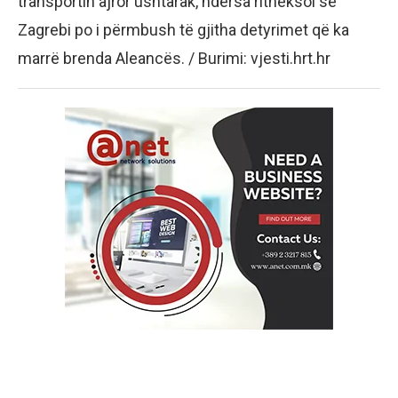
transportin ajror ushtarak, ndërsa ritheksoi se
Zagrebi po i përmbush të gjitha detyrimet që ka
marrë brenda Aleancës. / Burimi: vjesti.hrt.hr