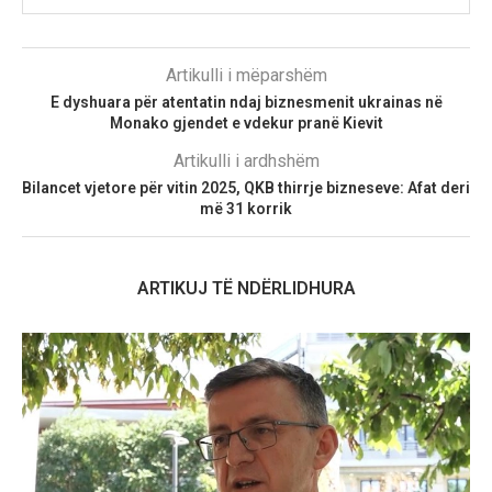
Artikulli i mëparshëm
E dyshuara për atentatin ndaj biznesmenit ukrainas në
Monako gjendet e vdekur pranë Kievit
Artikulli i ardhshëm
Bilancet vjetore për vitin 2025, QKB thirrje bizneseve: Afat deri
më 31 korrik
ARTIKUJ TË NDËRLIDHURA