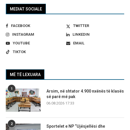
MEDIAT SOCIALE
FACEBOOK
TWITTER
INSTAGRAM
LINKEDIN
YOUTUBE
EMAIL
TIKTOK
MË TË LEXUARA
1
Arsim, në shtator 4.900 nxënës të klasës
së parë më pak
06.08.2026 17:33
2
Sportelet e NP “Ujësjellësi dhe