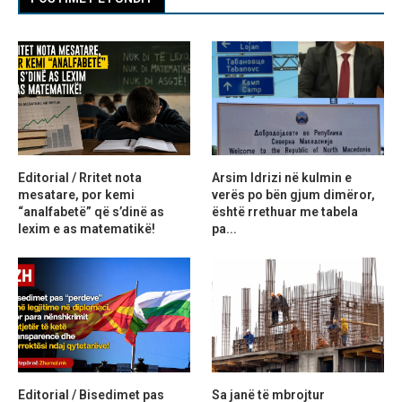
Editorial / Rritet nota
Arsim Idrizi në kulmin e
mesatare, por kemi
verës po bën gjum dimëror,
“analfabetë” që s’dinë as
është rrethuar me tabela
lexim e as matematikë!
pa...
Editorial / Bisedimet pas
Sa janë të mbrojtur