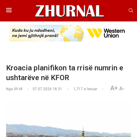
Kroacia planifikon ta rrisë numrin e
ushtarëve në KFOR
A+
A-
Nga
Xh M
07.07.2026 18:31
1,717
e lexuar