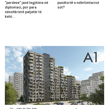
“perdeve” janë legjitime në
punëtorët e ndërtimtarisë
diplomaci, por para
sot?
nënshkrimit patjetër të
ketë...