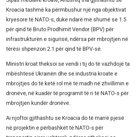
Kroacia tashmë ka përmbushur një nga objektivat
kryesore të NATO-s, duke ndarë më shumë se 1.5
për qind të Bruto Prodhimit Vendor (BPV) për
infrastrukturën e sigurisë, ndërsa për mbrojtjen në
tërësi shpenzon 2.1 për qind të BPV-së.
Ministri kroat theksoi se vendi i tij do të vazhdojë ta
mbështesë Ukrainën dhe se industria kroate e
mbrojtjes do të ketë rol më të madh në zhvillimin e
dronëve, në kuadër të programit të ri të NATO-s për
mbrojtjen kundër dronëve.
Ai njoftoi gjithashtu se Kroacia do të marrë pjesë
në projektin e përbashkët të NATO-s për