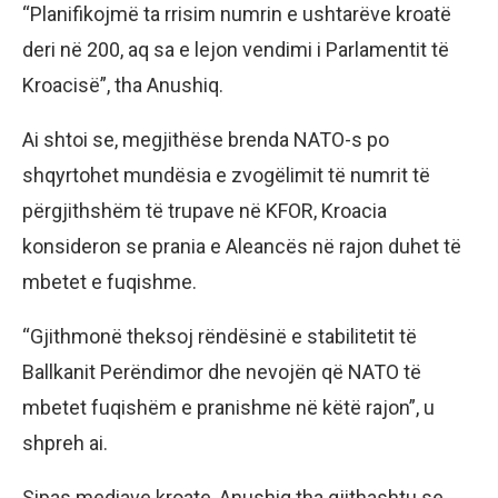
“Planifikojmë ta rrisim numrin e ushtarëve kroatë
deri në 200, aq sa e lejon vendimi i Parlamentit të
Kroacisë”, tha Anushiq.
Ai shtoi se, megjithëse brenda NATO-s po
shqyrtohet mundësia e zvogëlimit të numrit të
përgjithshëm të trupave në KFOR, Kroacia
konsideron se prania e Aleancës në rajon duhet të
mbetet e fuqishme.
“Gjithmonë theksoj rëndësinë e stabilitetit të
Ballkanit Perëndimor dhe nevojën që NATO të
mbetet fuqishëm e pranishme në këtë rajon”, u
shpreh ai.
Sipas mediave kroate, Anushiq tha gjithashtu se