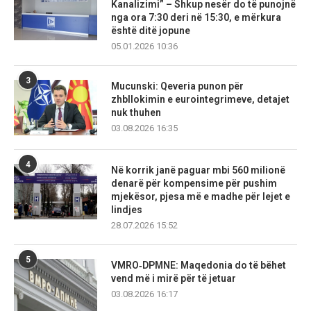
Kanalizimi” – Shkup nesër do të punojnë
nga ora 7:30 deri në 15:30, e mërkura
është ditë jopune
05.01.2026 10:36
3
Mucunski: Qeveria punon për
zhbllokimin e eurointegrimeve, detajet
nuk thuhen
03.08.2026 16:35
4
Në korrik janë paguar mbi 560 milionë
denarë për kompensime për pushim
mjekësor, pjesa më e madhe për lejet e
lindjes
28.07.2026 15:52
5
VMRO‑DPMNE: Maqedonia do të bëhet
vend më i mirë për të jetuar
03.08.2026 16:17