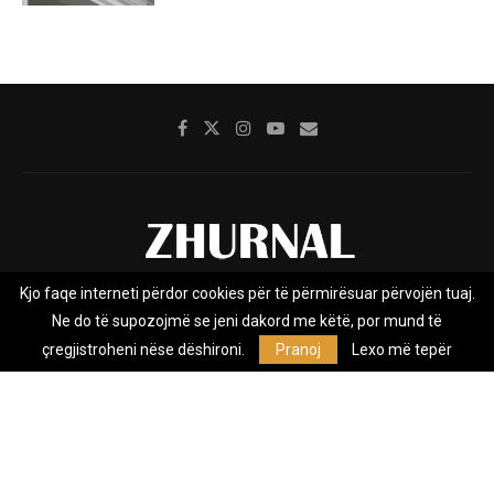
Kjo faqe interneti përdor cookies për të përmirësuar përvojën tuaj.
Rreth nesh
Impresumi
Marketing
Kontakt
Ne do të supozojmë se jeni dakord me këtë, por mund të
Privacy Policy
çregjistroheni nëse dëshironi.
Pranoj
Lexo më tepër
Zhurnal.mk është Agjenci e Lajmeve e pavarur, e themeluar në vitin
2009, që e mbulon Maqedoninë, Kosovën, Shqipërinë edhe lajmet
nga bota.
@2026 - All Right Reserved. Designed and Developed by
Anet.Com.Mk