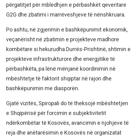
përgatitjet për mbledhjen e përbashkët qeveritare
G2G dhe zbatimi i marrëveshjeve të nënshkruara.
Po ashtu, në zgjerimin e bashkëpunimit ekonomik,
veçanërisht në zbatimin e projekteve madhore
kombëtare si hekurudha Durrës-Prishtinë, shtimin e
projekteve infrastrukturore dhe energjitike të
përbashkëta, pa lënë mënjanë koordinimin në
mbështetje të faktorit shqiptar në rajon dhe
bashkëpunimin me diasporën.
Gjatë vizitës, Spiropali do të theksojë mbështetjen
e Shqipërisë për forcimin e subjektivitetit
ndërkombëtar të Kosovës, avancimin e njohjeve të
reja dhe anëtarësimin e Kosovës në organizatat