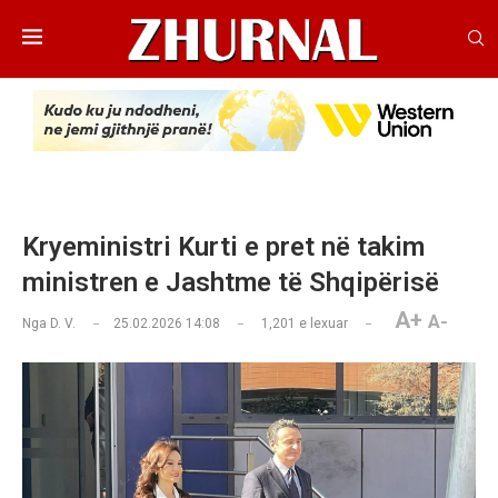
Kryeministri Kurti e pret në takim
ministren e Jashtme të Shqipërisë
A+
A-
Nga
D. V.
25.02.2026 14:08
1,201
e lexuar