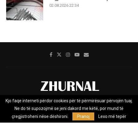
02.08.2026 22:34
Kjo faqe interneti përdor cookies për të përmirësuar përvojën tuaj.
Rreth nesh
Impresumi
Marketing
Kontakt
Ne do të supozojmë se jeni dakord me këtë, por mund të
Privacy Policy
çregjistroheni nëse dëshironi.
Pranoj
Lexo më tepër
Zhurnal.mk është Agjenci e Lajmeve e pavarur, e themeluar në vitin
2009, që e mbulon Maqedoninë, Kosovën, Shqipërinë edhe lajmet
nga bota.