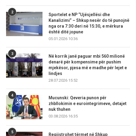
2
Sportelet e NP “Ujësjellësi dhe
Kanalizimi” – Shkup nesër do të punojnë
nga ora 7:30 deri në 15:30, e mërkura
është ditë jopune
05.01.2026 10:36
3
Në korrik janë paguar mbi 560 milionë
denarë për kompensime për pushim
mjekësor, pjesa më e madhe për lejet e
lindjes
28.07.2026 15:52
4
Mucunski: Qeveria punon për
zhbllokimin e eurointegrimeve, detajet
nuk thuhen
03.08.2026 16:35
5
Regjistrohet tërmet në Shkup