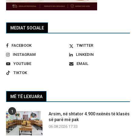
MEDIAT SOCIALE
FACEBOOK
TWITTER
INSTAGRAM
LINKEDIN
YOUTUBE
EMAIL
TIKTOK
MË TË LEXUARA
1
Arsim, në shtator 4.900 nxënës të klasës
së parë më pak
06.08.2026 17:33