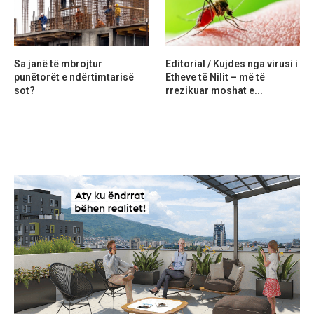
Sa janë të mbrojtur
Editorial / Kujdes nga virusi i
punëtorët e ndërtimtarisë
Etheve të Nilit – më të
sot?
rrezikuar moshat e...