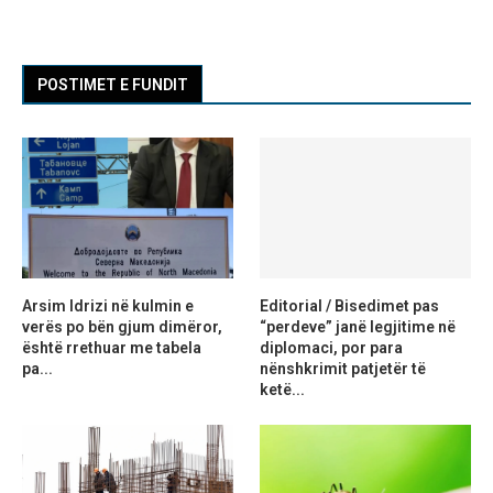
POSTIMET E FUNDIT
Arsim Idrizi në kulmin e
Editorial / Bisedimet pas
verës po bën gjum dimëror,
“perdeve” janë legjitime në
është rrethuar me tabela
diplomaci, por para
pa...
nënshkrimit patjetër të
ketë...