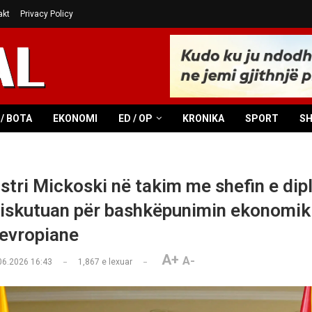
akt
Privacy Policy
/ BOTA
EKONOMI
ED / OP
KRONIKA
SPORT
S
stri Mickoski në takim me shefin e di
iskutuan për bashkëpunimin ekonomik
 evropiane
A+
A-
06.2026 16:43
1,867
e lexuar