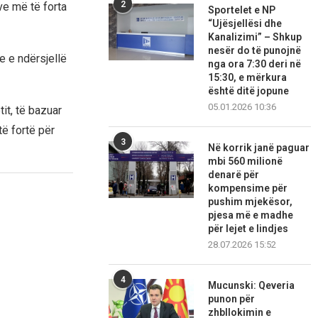
2
ve më të forta
Sportelet e NP
“Ujësjellësi dhe
Kanalizimi” – Shkup
nesër do të punojnë
e e ndërsjellë
nga ora 7:30 deri në
15:30, e mërkura
është ditë jopune
05.01.2026 10:36
it, të bazuar
ë fortë për
3
Në korrik janë paguar
mbi 560 milionë
denarë për
kompensime për
pushim mjekësor,
pjesa më e madhe
për lejet e lindjes
28.07.2026 15:52
4
Mucunski: Qeveria
punon për
zhbllokimin e