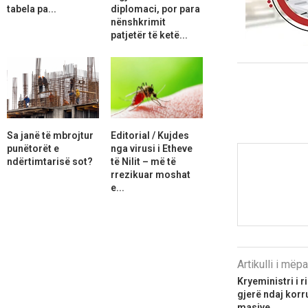
tabela pa...
diplomaci, por para
nënshkrimit
patjetër të ketë...
Sa janë të mbrojtur
Editorial / Kujdes
punëtorët e
nga virusi i Etheve
ndërtimtarisë sot?
të Nilit – më të
rrezikuar moshat
e...
Artikulli i më
Kryeministri i 
gjerë ndaj korr
masive