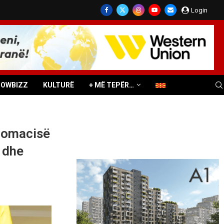
Login
HOWBIZZ
KULTURË
+ MË TEPËR…
plomacisë
 dhe