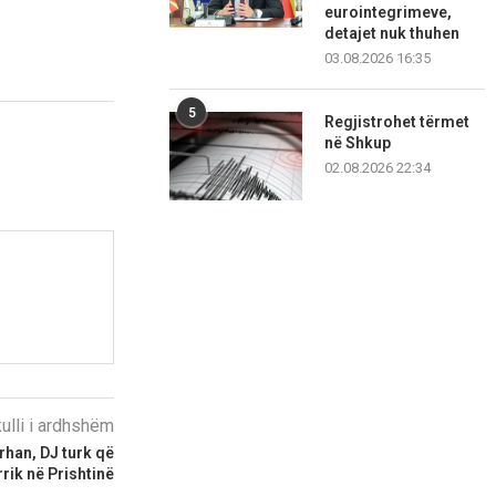
eurointegrimeve,
detajet nuk thuhen
03.08.2026 16:35
5
Regjistrohet tërmet
në Shkup
02.08.2026 22:34
kulli i ardhshëm
han, DJ turk që
rik në Prishtinë