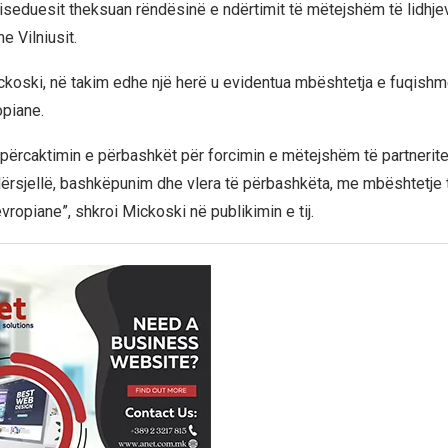
seduesit theksuan rëndësinë e ndërtimit të mëtejshëm të lidhje
e Vilniusit.
ckoski, në takim edhe një herë u evidentua mbështetja e fuqishm
opiane.
përcaktimin e përbashkët për forcimin e mëtejshëm të partneritet
ërsjellë, bashkëpunim dhe vlera të përbashkëta, me mbështetje t
ropiane”, shkroi Mickoski në publikimin e tij.