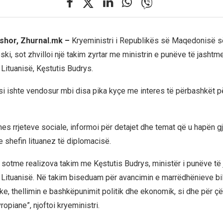
shor, Zhurnal.mk –
Kryeministri i Republikës së Maqedonisë së
ski, sot zhvilloi një takim zyrtar me ministrin e punëve të jashtm
Lituanisë, Kęstutis Budrys.
si ishte vendosur mbi disa pika kyçe me interes të përbashkët pë
es rrjeteve sociale, informoi për detajet dhe temat që u hapën g
shefin lituanez të diplomacisë.
ë sotme realizova takim me Kęstutis Budrys, ministër i punëve të
Lituanisë. Në takim biseduam për avancimin e marrëdhënieve bi
e, thellimin e bashkëpunimit politik dhe ekonomik, si dhe për çë
ropiane”, njoftoi kryeministri.