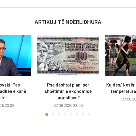
ARTIKUJ TË NDËRLIDHURA
ovski: Pas
Pse dështoi plani për
Kujdes/ Nesër 
adhën e kanë
shpëtimin e ekonomisë
temperaturat
tet...
jugosllave?
07.08.2
26 23:38
07.08.2026 23:00