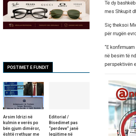
Të dy bashkëbi
mes Shkupit dh
Siç theksoi Mi
për rrugën evr
“E konfirmuam 
në besim të nd
perspektivën ev
POSTIMET E FUNDIT
Arsim Idrizi në
Editorial /
kulmin e verës po
Bisedimet pas
bën gjum dimëror,
“perdeve” janë
është rrethuar me
legjitime në