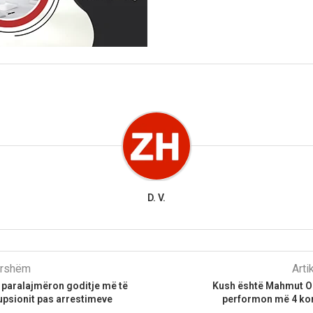
D. V.
parshëm
Arti
ri paralajmëron goditje më të
Kush është Mahmut Or
upsionit pas arrestimeve
performon më 4 kor