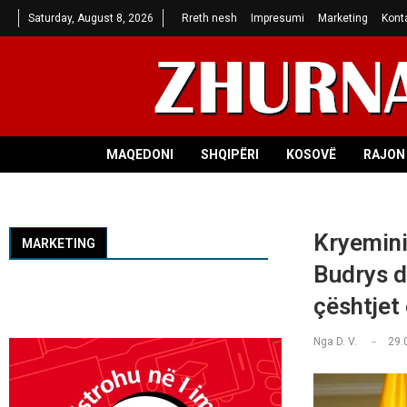
Saturday, August 8, 2026
Rreth nesh
Impresumi
Marketing
Kont
MAQEDONI
SHQIPËRI
KOSOVË
RAJON 
Kryemini
MARKETING
Budrys d
çështjet
Nga
D. V.
29.