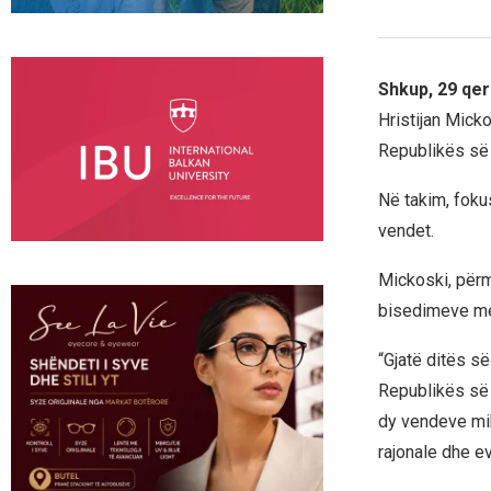
Shkup, 29 qer
Hristijan Micko
Republikës së 
Në takim, foku
vendet.
Mickoski, përm
bisedimeve me 
“Gjatë ditës s
Republikës së 
dy vendeve mik
rajonale dhe ev