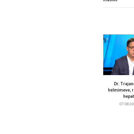
Dr. Trajan
helmimeve, r
hepati
07.08.20