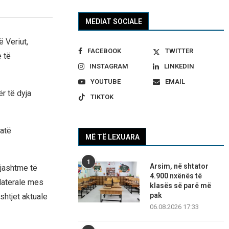
MEDIAT SOCIALE
 Veriut,
FACEBOOK
TWITTER
e të
INSTAGRAM
LINKEDIN
YOUTUBE
EMAIL
r të dyja
TIKTOK
jatë
MË TË LEXUARA
1
Arsim, në shtator
 jashtme të
4.900 nxënës të
laterale mes
klasës së parë më
pak
shtjet aktuale
06.08.2026 17:33