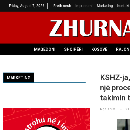
Friday, August 7, 2026
Rreth nesh
Impresumi
Marketing
Kontakt
MAQEDONI
SHQIPËRI
KOSOVË
RAJON 
KSHZ-ja,
MARKETING
një proc
takimin 
Nga
Xh M
21