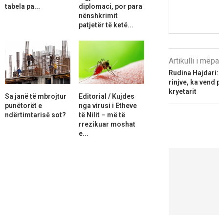
tabela pa...
diplomaci, por para
nënshkrimit
patjetër të ketë...
Artikulli i më
Rudina Hajdari:
rinjve, ka vend 
kryetarit
Sa janë të mbrojtur
Editorial / Kujdes
punëtorët e
nga virusi i Etheve
ndërtimtarisë sot?
të Nilit – më të
rrezikuar moshat
e...