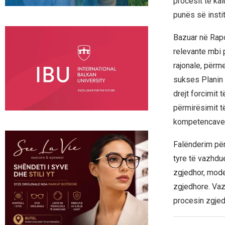
procesit të ka
punës së instit
Bazuar në Rap
relevante mbi 
rajonale, përme
sukses Planin 
drejt forcimit 
përmirësimit t
kompetencave t
Falënderim për
tyre të vazhdue
zgjedhor, mode
zgjedhore. Vaz
procesin zgjed