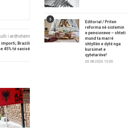
5
Editorial / Priten
reforma në sistemin
e pensioneve – shteti
kulli i ardhshëm
mund ta marrë
importi, Brazili
shtyllën e dytë nga
e 45% të sasisë
kursimet e
qytetarëve!
03.08.2026 15:00