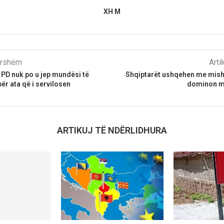
XH M
parshëm
Arti
 PD nuk po u jep mundësi të
Shqiptarët ushqehen me mish 
për ata që i servilosen
dominon m
ARTIKUJ TË NDËRLIDHURA