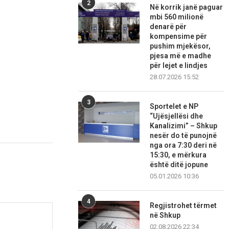
2
Në korrik janë paguar
mbi 560 milionë
denarë për
kompensime për
pushim mjekësor,
pjesa më e madhe
për lejet e lindjes
28.07.2026 15:52
3
Sportelet e NP
“Ujësjellësi dhe
Kanalizimi” – Shkup
nesër do të punojnë
nga ora 7:30 deri në
15:30, e mërkura
është ditë jopune
05.01.2026 10:36
4
Regjistrohet tërmet
në Shkup
02.08.2026 22:34