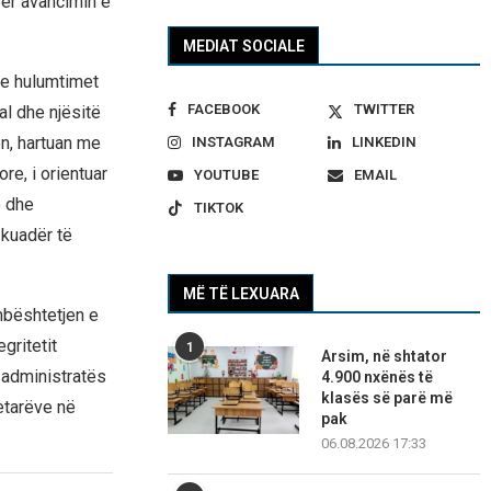
për avancimin e
MEDIAT SOCIALE
he hulumtimet
FACEBOOK
TWITTER
al dhe njësitë
en, hartuan me
INSTAGRAM
LINKEDIN
e, i orientuar
YOUTUBE
EMAIL
e dhe
TIKTOK
 kuadër të
MË TË LEXUARA
mbështetjen e
gritetit
1
Arsim, në shtator
 administratës
4.900 nxënës të
klasës së parë më
etarëve në
pak
06.08.2026 17:33