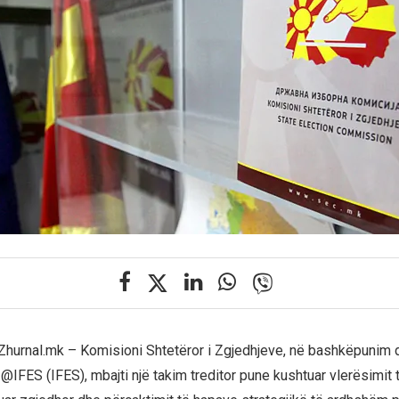
Zhurnal.mk – Komisioni Shtetëror i Zgjedhjeve, në bashkëpunim
IFES (IFES), mbajti një takim treditor pune kushtuar vlerësimit t