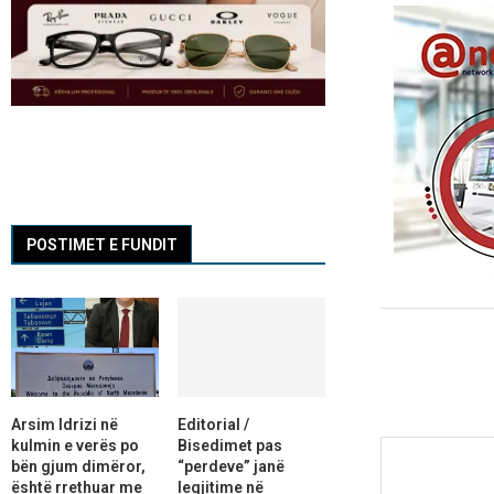
POSTIMET E FUNDIT
Arsim Idrizi në
Editorial /
kulmin e verës po
Bisedimet pas
bën gjum dimëror,
“perdeve” janë
është rrethuar me
legjitime në