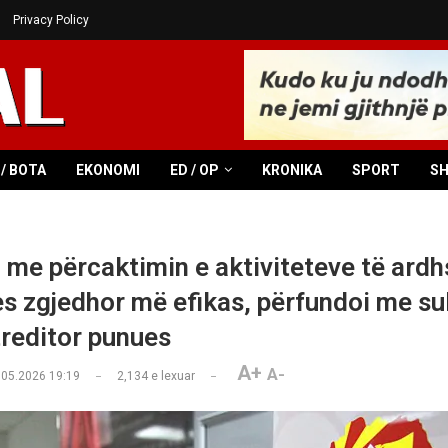
Privacy Policy
/ BOTA
EKONOMI
ED / OP
KRONIKA
SPORT
S
 me përcaktimin e aktiviteteve të ard
es zgjedhor më efikas, përfundoi me s
treditor punues
A+
A-
.05.2026 19:19
2,134
e lexuar