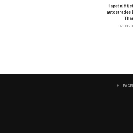
Hapet një tje
autostradës 
Than
07.08.20
FACE