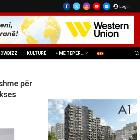
Login
HOWBIZZ
KULTURË
+ MË TEPËR…
hshme për
ukses