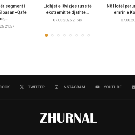
tër segment i
Lidhjet e lëvizjes ruse të
Në Hotël përu
Elbasan–Qafë
ekstremit të djathtë...
emrin e K
ë,...
07.08.2026 21:49
07.08.2
26 21:57
BOOK
TWITTER
INSTAGRAM
YOUTUBE