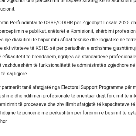
luar zgjedhor dhe përcaktimit të hapave strategjikë të ardhshëm 
ucionit.
ortin Përfundimtar të OSBE/ODIHR për Zgjedhjet Lokale 2025 d
perceptimin e publikut, anëtarët e Komisionit, shërbimi profesion
s një diskutimi të hapur mbi sfidat teknike dhe logjistike në terr
e aktiviteteve të KSHZ-së për periudhën e ardhshme gjashtëmujor
të efikasitetit të brendshëm, ngritjes së standardeve profesional
ë vazhdueshëm të funksionalitetit të administratës zgjedhore në
ë saj ligjore.
 partnerët tanë afatgjatë nga Electoral Support Programme për 
shme dhe ndihmën profesionale të orientuar drejt forcimit të inte
rnizimit të proceseve dhe zhvillimit afatgjatë të kapaciteteve të
hdojmë të punojmë me përkushtim për forcimin e besimit të qyt
hor.