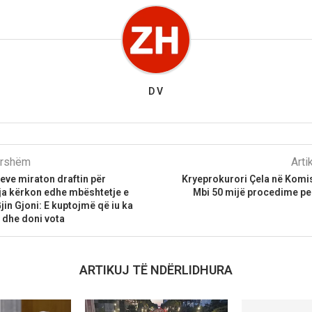
D V
parshëm
Arti
jeve miraton draftin për
Kryeprokurori Çela në Komis
ja kërkon edhe mbështetje e
Mbi 50 mijë procedime pe
jin Gjoni: E kuptojmë që iu ka
t dhe doni vota
ARTIKUJ TË NDËRLIDHURA