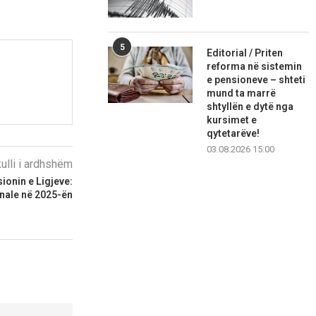
5
Editorial / Priten
reforma në sistemin
e pensioneve – shteti
mund ta marrë
shtyllën e dytë nga
kursimet e
qytetarëve!
03.08.2026 15:00
kulli i ardhshëm
ionin e Ligjeve:
nale në 2025-ën