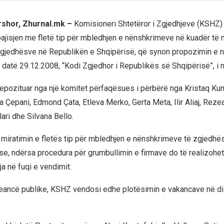
rshor, Zhurnal.mk –
Komisioneri Shtetëror i Zgjedhjeve (KSHZ) 
ajisjen me fletë tip për mbledhjen e nënshkrimeve në kuadër të
zgjedhësve në Republikën e Shqipërisë, që synon propozimin e 
9, datë 29.12.2008, “Kodi Zgjedhor i Republikës së Shqipërisë”, i 
pozituar nga një komitet përfaqësues i përbërë nga Kristaq Ku
a Çepani, Edmond Çata, Etleva Merko, Gerta Meta, Ilir Aliaj, Rezea
ari dhe Silvana Bello.
iratimin e fletës tip për mbledhjen e nënshkrimeve të zgjedhë
se, ndërsa procedura për grumbullimin e firmave do të realizohet
a në fuqi e vendimit.
seancë publike, KSHZ vendosi edhe plotësimin e vakancave në di