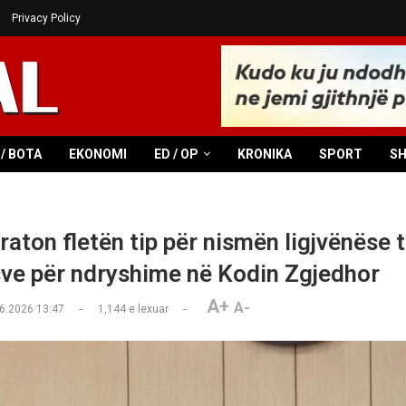
Privacy Policy
/ BOTA
EKONOMI
ED / OP
KRONIKA
SPORT
S
aton fletën tip për nismën ligjvënëse 
ve për ndryshime në Kodin Zgjedhor
A+
A-
6.2026 13:47
1,144
e lexuar