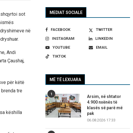
MEDIAT SOCIALE
shqyrtoi sot
 nismës
FACEBOOK
TWITTER
ndryshimeve në
ndryshuar.
INSTAGRAM
LINKEDIN
YOUTUBE
EMAIL
me, Andi
TIKTOK
rta Çaushaj,
MË TË LEXUARA
sve për këtë
 brenda tre
1
Arsim, në shtator
4.900 nxënës të
klasës së parë më
sa këshilla
pak
06.08.2026 17:33