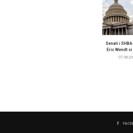
Senati i SHBA
Eric Wendt si
07.08.20
FACE