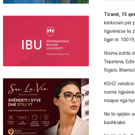
Tiranë, 15 qe
kërkesën për p
ligjvënëse të 
ligjin nr. 1001
Nisma është de
Tepelena, Edlir
Rigels Xhemoll
KSHZ vendosi m
nismë ligjvënë
muajve nga hyrj
Në të njëjtën 
bashkiakë.