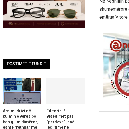
Në Këshillin B
shumemërore e 
emërua Vitore 
POSTIMET E FUNDIT
Arsim Idrizi në
Editorial /
kulmin e verës po
Bisedimet pas
bën gjum dimëror,
“perdeve” janë
është rrethuar me
legjitime në