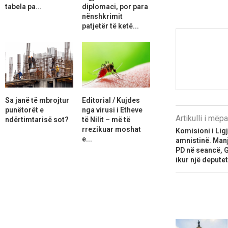
tabela pa...
diplomaci, por para
nënshkrimit
patjetër të ketë...
Sa janë të mbrojtur
Editorial / Kujdes
punëtorët e
nga virusi i Etheve
Artikulli i më
ndërtimtarisë sot?
të Nilit – më të
rrezikuar moshat
Komisioni i Lig
e...
amnistinë. Man
PD në seancë, G
ikur një depute