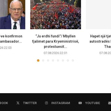
-ve konfirmon
“Ju erdhi fundi”/ Mbyllen
Hapet një tj
 ambasador...
fjalimet para Kryeministrisë,
autostradës
protestuesit...
Than
26 22:03
07.08.2026 22:01
07.08.2
BOOK
TWITTER
INSTAGRAM
YOUTUBE