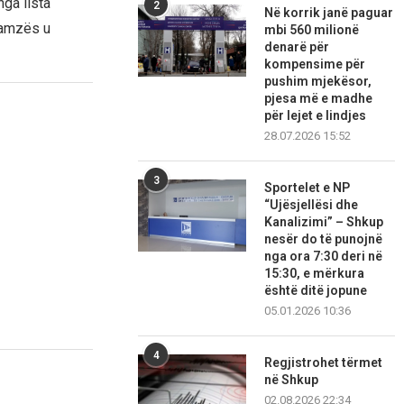
ga lista
2
Në korrik janë paguar
Kamzës u
mbi 560 milionë
denarë për
kompensime për
pushim mjekësor,
pjesa më e madhe
për lejet e lindjes
28.07.2026 15:52
3
Sportelet e NP
“Ujësjellësi dhe
Kanalizimi” – Shkup
nesër do të punojnë
nga ora 7:30 deri në
15:30, e mërkura
është ditë jopune
05.01.2026 10:36
4
Regjistrohet tërmet
në Shkup
02.08.2026 22:34