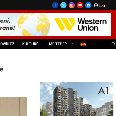
Login
HOWBIZZ
KULTURË
+ MË TEPËR…
të