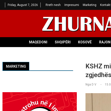
Friday, August 7, 2026
Rreth nesh
Impresumi
Marketing
Kontakt
MAQEDONI
SHQIPËRI
KOSOVË
RAJON 
KSHZ mir
MARKETING
zgjedhës
Nga
D V
15.0