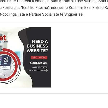
ashkiak të Pustecit u emëruan Nasi Kostofski dhe Valbona Sotir n
koalicionit “Bashkë Fitojmë”, ndërsa në Këshillin Bashkiak të 
Ndoci nga lista e Partisë Socialiste të Shqipërisë.