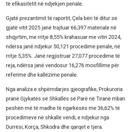
të efikasitetit në ndjekjen penale.
Gjatë prezantimit të raportit, Çela bëri të ditur se
gjatë vitit 2025 janë trajtuar 66,397 materiale në
shqyrtim, me rritje 8,55% krahasuar me vitin 2024,
ndërsa janë ndjekur 50,121 procedime penale, në
rritje 5,35%. Janë regjistruar 27,077 procedime të
reja, ndërsa janë vendosur 16,276 mosfillime për
referime dhe kallëzime penale.
Nga analiza e shpërndarjes gjeografike, Prokuroria
pranë Gjykatës së Shkallës së Parë në Tiranë mban
peshën më të madhe të ngarkesës me 36,62% të
procedimeve në shkallë vendi, e ndjekur nga
Durrësi, Korça, Shkodra dhe qarqet e tjera.