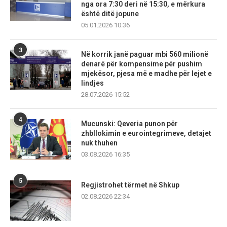
nga ora 7:30 deri në 15:30, e mërkura
është ditë jopune
05.01.2026 10:36
3
Në korrik janë paguar mbi 560 milionë
denarë për kompensime për pushim
mjekësor, pjesa më e madhe për lejet e
lindjes
28.07.2026 15:52
4
Mucunski: Qeveria punon për
zhbllokimin e eurointegrimeve, detajet
nuk thuhen
03.08.2026 16:35
5
Regjistrohet tërmet në Shkup
02.08.2026 22:34