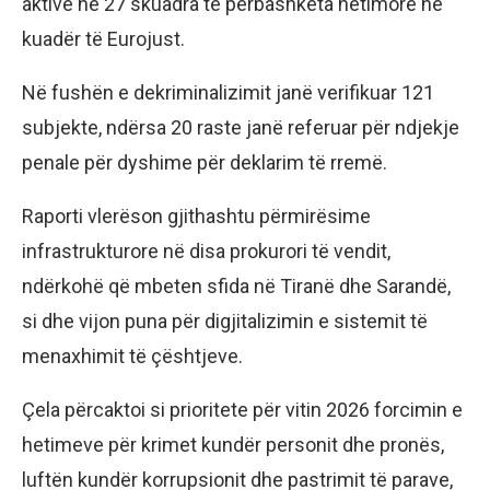
aktive në 27 skuadra të përbashkëta hetimore në
kuadër të Eurojust.
Në fushën e dekriminalizimit janë verifikuar 121
subjekte, ndërsa 20 raste janë referuar për ndjekje
penale për dyshime për deklarim të rremë.
Raporti vlerëson gjithashtu përmirësime
infrastrukturore në disa prokurori të vendit,
ndërkohë që mbeten sfida në Tiranë dhe Sarandë,
si dhe vijon puna për digjitalizimin e sistemit të
menaxhimit të çështjeve.
Çela përcaktoi si prioritete për vitin 2026 forcimin e
hetimeve për krimet kundër personit dhe pronës,
luftën kundër korrupsionit dhe pastrimit të parave,