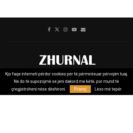
Kjo faqe interneti përdor cookies për të përmirësuar përvojën tuaj.
Rreth nesh
Impresumi
Marketing
Kontakt
Ne do të supozojmë se jeni dakord me këtë, por mund të
Privacy Policy
çregjistroheni nëse dëshironi.
Pranoj
Lexo më tepër
Zhurnal.mk është Agjenci e Lajmeve e pavarur, e themeluar në vitin
2009, që e mbulon Maqedoninë, Kosovën, Shqipërinë edhe lajmet
nga bota.
@2026 - All Right Reserved. Designed and Developed by
Anet.Com.Mk