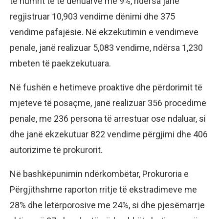
të numrit të të dënuarve me 9%, ndërsa janë
regjistruar 10,903 vendime dënimi dhe 375
vendime pafajësie. Në ekzekutimin e vendimeve
penale, janë realizuar 5,083 vendime, ndërsa 1,230
mbeten të paekzekutuara.
Në fushën e hetimeve proaktive dhe përdorimit të
mjeteve të posaçme, janë realizuar 356 procedime
penale, me 236 persona të arrestuar ose ndaluar, si
dhe janë ekzekutuar 822 vendime përgjimi dhe 406
autorizime të prokurorit.
Në bashkëpunimin ndërkombëtar, Prokuroria e
Përgjithshme raporton rritje të ekstradimeve me
28% dhe letërporosive me 24%, si dhe pjesëmarrje