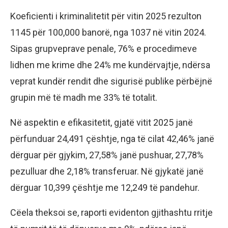
Koeficienti i kriminalitetit për vitin 2025 rezulton
1145 për 100,000 banorë, nga 1037 në vitin 2024.
Sipas grupveprave penale, 76% e procedimeve
lidhen me krime dhe 24% me kundërvajtje, ndërsa
veprat kundër rendit dhe sigurisë publike përbëjnë
grupin më të madh me 33% të totalit.
Në aspektin e efikasitetit, gjatë vitit 2025 janë
përfunduar 24,491 çështje, nga të cilat 42,46% janë
dërguar për gjykim, 27,58% janë pushuar, 27,78%
pezulluar dhe 2,18% transferuar. Në gjykatë janë
dërguar 10,399 çështje me 12,249 të pandehur.
Cëela theksoi se, raporti evidenton gjithashtu rritje