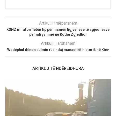
Artikulli i mëparshëm
KSHZ miraton fletën tip për nismën ligjvënëse të zgjedhësve
për ndryshime në Kodin Zgjedhor
Artikulli i ardhshëm
Wadephul dënon sulmin rus ndaj manastirit historik në Kiev
ARTIKUJ TË NDËRLIDHURA