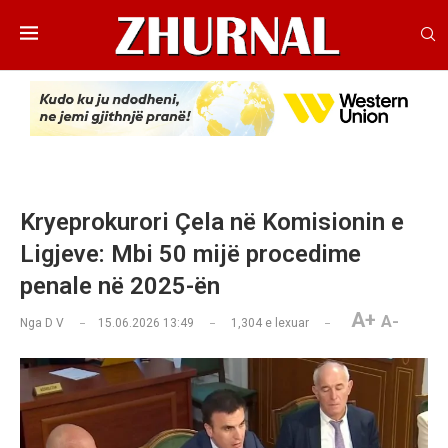
Kryeprokurori Çela në Komisionin e
Ligjeve: Mbi 50 mijë procedime
penale në 2025-ën
A+
A-
Nga
D V
15.06.2026 13:49
1,304
e lexuar