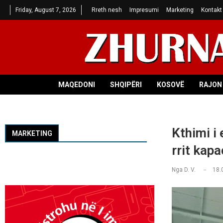
Friday, August 7, 2026
Rreth nesh
Impresumi
Marketing
Kontakt
MAQEDONI
SHQIPËRI
KOSOVË
RAJON 
Kthimi i
MARKETING
rrit kapa
Nga
D. V.
18.