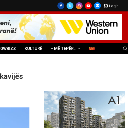
Login
HOWBIZZ
KULTURË
+ MË TEPËR…
kavijës