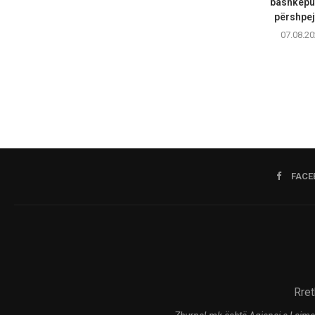
bashkëpu
përshpejt
07.08.20
FACE
Rret