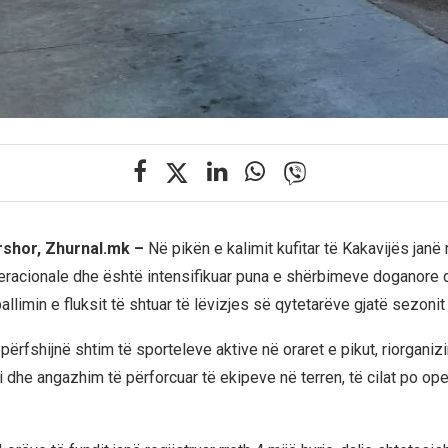
rshor, Zhurnal.mk –
Në pikën e kalimit kufitar të Kakavijës janë r
eracionale dhe është intensifikuar puna e shërbimeve doganore d
llimin e fluksit të shtuar të lëvizjes së qytetarëve gjatë sezonit 
ërfshijnë shtim të sporteleve aktive në oraret e pikut, riorganizi
i dhe angazhim të përforcuar të ekipeve në terren, të cilat po op