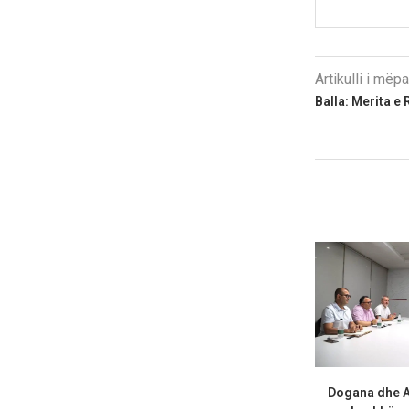
Artikulli i më
Balla: Merita e 
Dogana dhe A