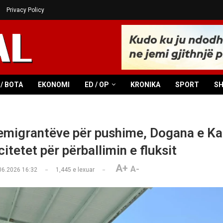
Privacy Policy
/ BOTA
EKONOMI
ED / OP
KRONIKA
SPORT
S
 emigrantëve për pushime, Dogana e Ka
citetet për përballimin e fluksit
A+
A-
06.2026 16:32
1,445
e lexuar