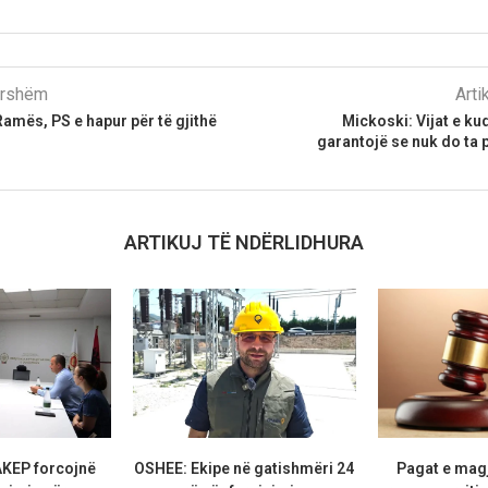
parshëm
Arti
Ramës, PS e hapur për të gjithë
Mickoski: Vijat e kuq
garantojë se nuk do ta p
ARTIKUJ TË NDËRLIDHURA
KEP forcojnë
OSHEE: Ekipe në gatishmëri 24
Pagat e magj