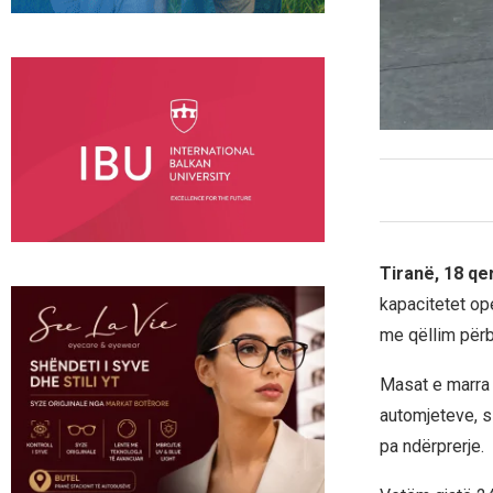
Tiranë, 18 qe
kapacitetet op
me qëllim përba
Masat e marra p
automjeteve, s
pa ndërprerje.