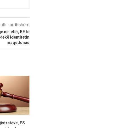
kulli i ardhshëm
e në letër, BE të
rekë identitetin
maqedonas
istratëve, PS
Gonxhja: Shqipëria vijon
Rritet me 127