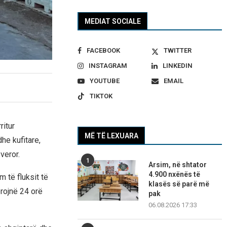
MEDIAT SOCIALE
FACEBOOK
TWITTER
INSTAGRAM
LINKEDIN
YOUTUBE
EMAIL
TIKTOK
ritur
MË TË LEXUARA
he kufitare,
veror.
1
Arsim, në shtator
4.900 nxënës të
m të fluksit të
klasës së parë më
erojnë 24 orë
pak
06.08.2026 17:33