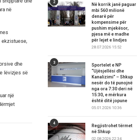
sh shqiptarë dhe
2
Në korrik janë paguar
ara në
mbi 560 milionë
denarë për
kompensime për
pushim mjekësor,
rmes
pjesa më e madhe
për lejet e lindjes
e ekzistuese,
28.07.2026 15:52
3
korsive dhe
Sportelet e NP
“Ujësjellësi dhe
e lëvizjes së
Kanalizimi” – Shkup
nesër do të punojnë
nga ora 7:30 deri në
15:30, e mërkura
uar një
është ditë jopune
dërmjet
05.01.2026 10:36
4
Regjistrohet tërmet
në Shkup
02.08.2026 22:34