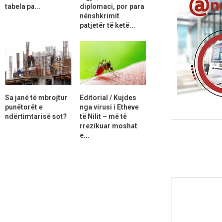
tabela pa...
diplomaci, por para
nënshkrimit
patjetër të ketë...
Sa janë të mbrojtur
Editorial / Kujdes
punëtorët e
nga virusi i Etheve
ndërtimtarisë sot?
të Nilit – më të
rrezikuar moshat
e...