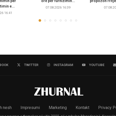
nimin për
orë për furnizimin...
propozon rritje
imin e...
07.08.2026 16:39
07.08.2
26 16:41
BOOK
TWITTER
INSTAGRAM
YOUTUBE
h nesh
Impresumi
Marketing
Kontakt
Privacy P