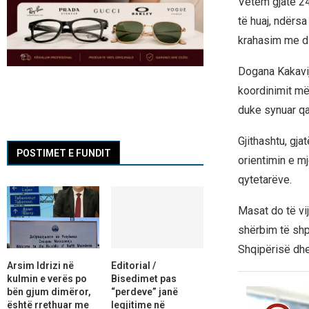
Vetëm gjatë 24 
të huaj, ndërsa
krahasim me d
Dogana Kakavijë
koordinimit më
duke synuar qa
Gjithashtu, gja
POSTIMET E FUNDIT
orientimin e m
qytetarëve.
Masat do të vij
shërbim të shp
Shqipërisë dhe
Arsim Idrizi në
Editorial /
kulmin e verës po
Bisedimet pas
bën gjum dimëror,
“perdeve” janë
është rrethuar me
legjitime në