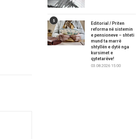
5
Editorial / Priten
reforma në sistemin
e pensioneve – shteti
mund ta marrë
shtyllën e dytë nga
kursimet e
qytetarëve!
03.08.2026 15:00