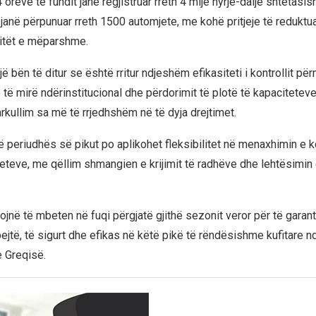
orëve të fundit janë regjistruar rreth 4 mijë hyrje-dalje shtetasi
 janë përpunuar rreth 1500 automjete, me kohë pritjeje të reduktu
itët e mëparshme.
 bën të ditur se është rritur ndjeshëm efikasiteti i kontrollit pë
 të mirë ndërinstitucional dhe përdorimit të plotë të kapacitetev
rkullim sa më të rrjedhshëm në të dyja drejtimet.
të periudhës së pikut po aplikohet fleksibilitet në menaxhimin e 
jeteve, me qëllim shmangien e krijimit të radhëve dhe lehtësimin 
ojnë të mbeten në fuqi përgjatë gjithë sezonit veror për të garant
ejtë, të sigurt dhe efikas në këtë pikë të rëndësishme kufitare n
 Greqisë.