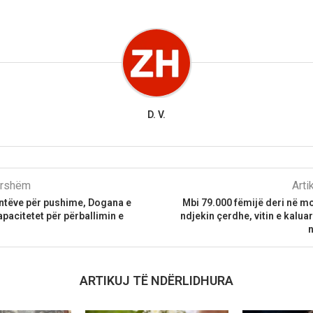
D. V.
parshëm
Arti
antëve për pushime, Dogana e
Mbi 79.000 fëmijë deri në m
apacitetet për përballimin e
ndjekin çerdhe, vitin e kaluar
n
ARTIKUJ TË NDËRLIDHURA