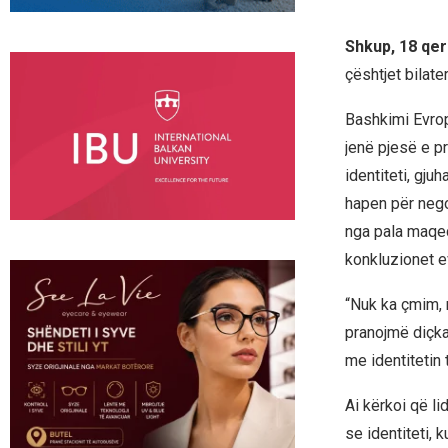
Shkup, 18 qer
çështjet bilate
Bashkimi Evropi
jenë pjesë e pr
identiteti, gj
hapen për negoc
nga pala maqed
konkluzionet e
“Nuk ka çmim, 
pranojmë diçka.
me identitetin
Ai kërkoi që li
se identiteti, 