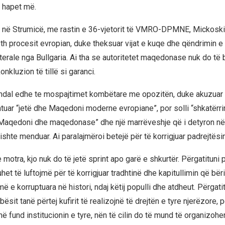
 hapet më.
tij në Strumicë, me rastin e 36-vjetorit të VMRO-DPMNE, Mickosk
reth procesit evropian, duke theksuar vijat e kuqe dhe qëndrimin e 
terale nga Bullgaria. Ai tha se autoritetet maqedonase nuk do të 
onkluzion të tillë si garanci.
 ndal edhe te mospajtimet kombëtare me opozitën, duke akuzuar
tuar “jetë dhe Maqedoni moderne evropiane”, por solli “shkatërrim
Maqedoni dhe maqedonase” dhe një marrëveshje që i detyron në
shte menduar. Ai paralajmëroi betejë për të korrigjuar padrejtësi
e motra, kjo nuk do të jetë sprint apo garë e shkurtër. Përgatituni
et të luftojmë për të korrigjuar tradhtinë dhe kapitullimin që bër
e korruptuara në histori, ndaj këtij populli dhe atdheut. Përgatit
it tanë përtej kufirit të realizojnë të drejtën e tyre njerëzore, p
në fund institucionin e tyre, nën të cilin do të mund të organizohen