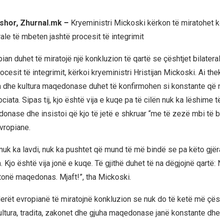
shor, Zhurnal.mk –
Kryeministri Mickoski kërkon të miratohet 
rale të mbeten jashtë procesit të integrimit
an duhet të miratojë një konkluzion të qartë se çështjet bilatera
ocesit të integrimit, kërkoi kryeministri Hristijan Mickoski. Ai th
uha dhe kultura maqedonase duhet të konfirmohen si konstante që
iata. Sipas tij, kjo është vija e kuqe pa të cilën nuk ka lëshime
onase dhe insistoi që kjo të jetë e shkruar “me të zezë mbi të 
vropiane.
nuk ka lavdi, nuk ka pushtet që mund të më bindë se pa këto gjër
 Kjo është vija jonë e kuqe. Të gjithë duhet të na dëgjojnë qartë:
 tonë maqedonas. Mjaft!”, tha Mickoski.
derët evropianë të miratojnë konkluzion se nuk do të ketë më çësh
kultura, tradita, zakonet dhe gjuha maqedonase janë konstante dhe