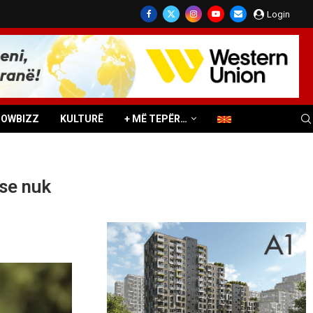
Login
HOWBIZZ
KULTURË
+ MË TEPËR…
 se nuk