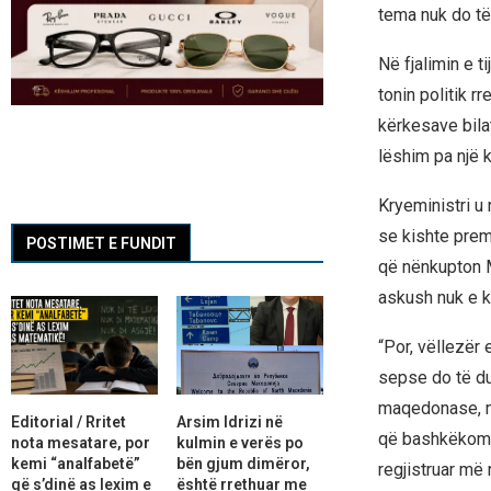
tema nuk do të
Në fjalimin e 
tonin politik r
kërkesave bila
lëshim pa një k
Kryeministri u
se kishte prem
POSTIMET E FUNDIT
që nënkupton 
askush nuk e ki
“Por, vëllezër 
sepse do të duh
maqedonase, më 
Editorial / Rritet
Arsim Idrizi në
që bashkëkombës
nota mesatare, por
kulmin e verës po
kemi “analfabetë”
bën gjum dimëror,
regjistruar më 
që s’dinë as lexim e
është rrethuar me