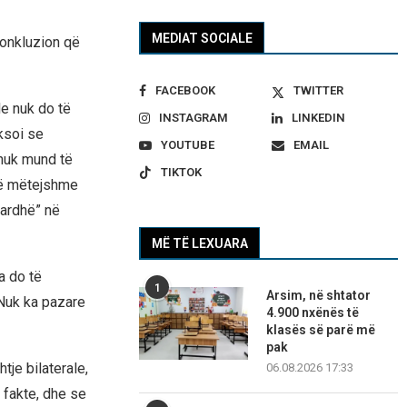
MEDIAT SOCIALE
konkluzion që
FACEBOOK
TWITTER
le nuk do të
INSTAGRAM
LINKEDIN
eksoi se
YOUTUBE
EMAIL
 nuk mund të
TIKTOK
 të mëtejshme
bardhë” në
MË TË LEXUARA
a do të
1
Arsim, në shtator
 Nuk ka pazare
4.900 nxënës të
klasës së parë më
pak
tje bilaterale,
06.08.2026 17:33
 fakte, dhe se