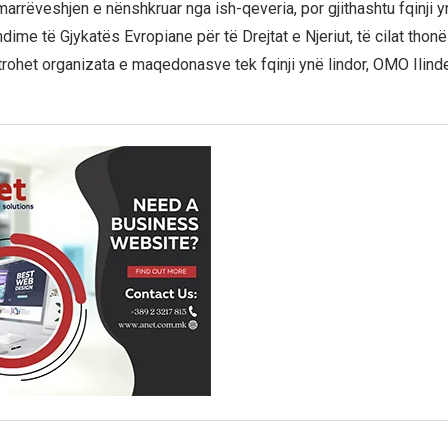
arrëveshjen e nënshkruar nga ish-qeveria, por gjithashtu fqinji y
dime të Gjykatës Evropiane për të Drejtat e Njeriut, të cilat tho
trohet organizata e maqedonasve tek fqinji ynë lindor, OMO Ilinden