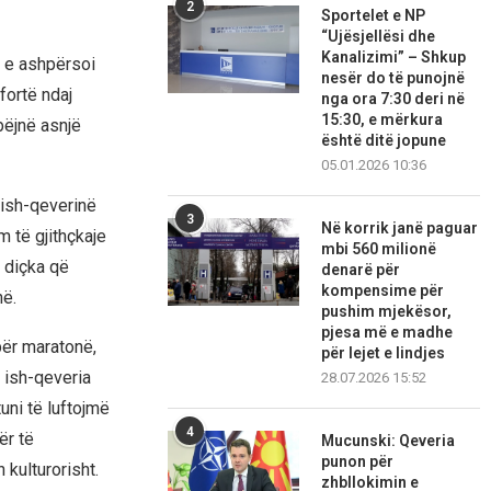
2
Sportelet e NP
“Ujësjellësi dhe
Kanalizimi” – Shkup
i e ashpërsoi
nesër do të punojnë
fortë ndaj
nga ora 7:30 deri në
15:30, e mërkura
bëjnë asnjë
është ditë jopune
05.01.2026 10:36
 ish-qeverinë
3
Në korrik janë paguar
 të gjithçkaje
mbi 560 milionë
 diçka që
denarë për
kompensime për
në.
pushim mjekësor,
pjesa më e madhe
 për maratonë,
për lejet e lindjes
i ish-qeveria
28.07.2026 15:52
uni të luftojmë
4
ër të
Mucunski: Qeveria
punon për
 kulturorisht.
zhbllokimin e