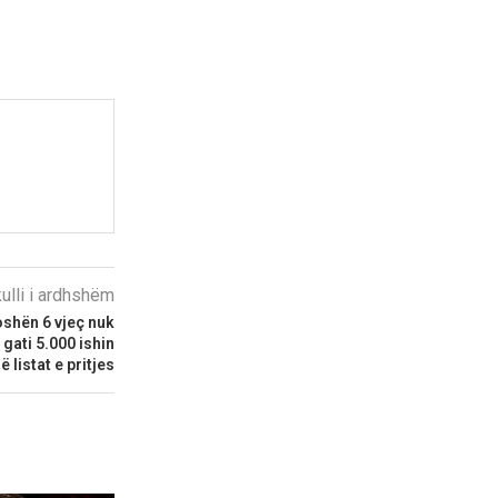
kulli i ardhshëm
oshën 6 vjeç nuk
 gati 5.000 ishin
ë listat e pritjes