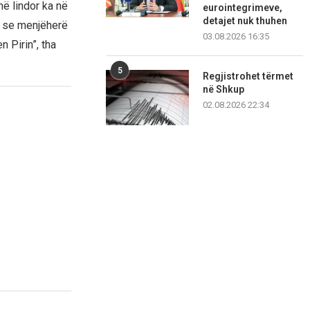
në lindor ka në
eurointegrimeve,
detajet nuk thuhen
në se menjëherë
03.08.2026 16:35
 Pirin”, tha
5
Regjistrohet tërmet
në Shkup
02.08.2026 22:34