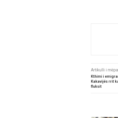
Artikulli i më
Kthimi i emigr
Kakavijës rrit k
fluksit