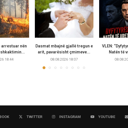
 arrestuar nën
Dasmat mbajnë gjallë tregun e
VLEN: “Dyfytyr
shkaktimin...
arit, pavarësisht çmimeve...
Natën të vr
26 18:44
08.08.2026 18:07
08.08.2
BOOK
TWITTER
INSTAGRAM
YOUTUBE