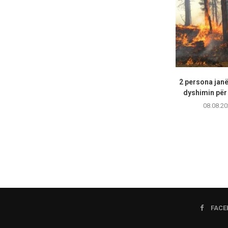
2 persona janë
dyshimin për 
08.08.20
FACE