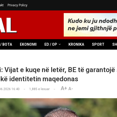
akt
Privacy Policy
/ BOTA
EKONOMI
ED / OP
KRONIKA
SPORT
S
 Vijat e kuqe në letër, BE të garantojë
ekë identitetin maqedonas
A+
A-
06.2026 16:40
1,885
e lexuar