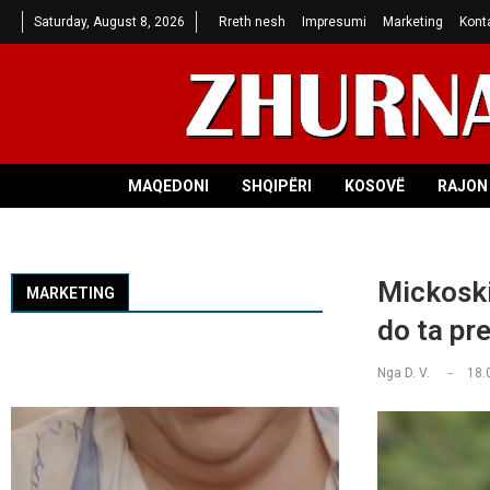
Saturday, August 8, 2026
Rreth nesh
Impresumi
Marketing
Kont
MAQEDONI
SHQIPËRI
KOSOVË
RAJON 
Mickoski:
MARKETING
do ta pr
Nga
D. V.
18.