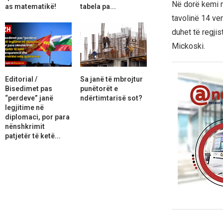
Në dorë kemi m
as matematikë!
tabela pa...
tavolinë 14 ven
duhet të regjis
Mickoski.
Editorial /
Sa janë të mbrojtur
Bisedimet pas
punëtorët e
“perdeve” janë
ndërtimtarisë sot?
legjitime në
diplomaci, por para
nënshkrimit
patjetër të ketë...