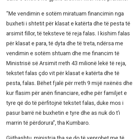
“Me vendimin e sotëm miratuam financimin nga
buxheti i shtetit për klasat e katërta dhe të pesta të
arsimit fillor, të teksteve të reja falas. I kishim falas
për klasat e para, të dyta dhe të treta, ndërsa me
vendimin e sotëm shtuam dhe me financim të
Ministrisë së Arsimit rreth 43 milionë lekë të reja,
tekstet falas çdo vit për klasat e katërta dhe të
pesta, falas. Bëhet fjalë për rreth 9 mijë nxënës dhe
kur flasim për anën financiare, edhe për familjet e
tyre që do të përfitojnë tekstet falas, duke mos i
pasur barrë në buxhetin e tyre dhe as nuk do t’i
marrin të përdorura”, tha Kumbaro.
Gjithashtu, ministrja tha se do të veprohet me të