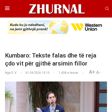
Kumbaro: Tekste falas dhe të reja
çdo vit për gjithë arsimin fillor
A+
A-
Nga
D. V.
01.04.2026 15:15
1,008
e lexuar