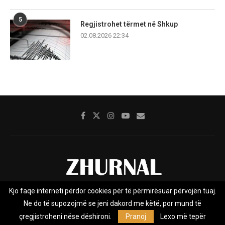
5
Regjistrohet tërmet në Shkup
02.08.2026 22:34
Kjo faqe interneti përdor cookies për të përmirësuar përvojën tuaj.
Rreth nesh
Impresumi
Marketing
Kontakt
Ne do të supozojmë se jeni dakord me këtë, por mund të
Privacy Policy
çregjistroheni nëse dëshironi.
Pranoj
Lexo më tepër