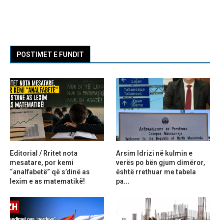
POSTIMET E FUNDIT
Editorial / Rritet nota
Arsim Idrizi në kulmin e
mesatare, por kemi
verës po bën gjum dimëror,
“analfabetë” që s’dinë as
është rrethuar me tabela
lexim e as matematikë!
pa...