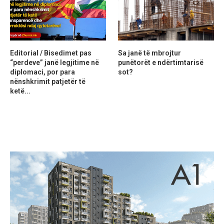
Editorial / Bisedimet pas
Sa janë të mbrojtur
“perdeve” janë legjitime në
punëtorët e ndërtimtarisë
diplomaci, por para
sot?
nënshkrimit patjetër të
ketë...