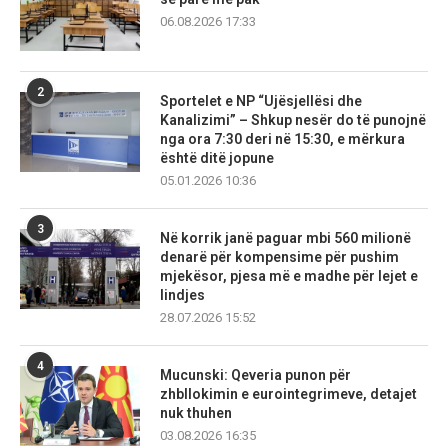
06.08.2026 17:33
2
Sportelet e NP “Ujësjellësi dhe
Kanalizimi” – Shkup nesër do të punojnë
nga ora 7:30 deri në 15:30, e mërkura
është ditë jopune
05.01.2026 10:36
3
Në korrik janë paguar mbi 560 milionë
denarë për kompensime për pushim
mjekësor, pjesa më e madhe për lejet e
lindjes
28.07.2026 15:52
4
Mucunski: Qeveria punon për
zhbllokimin e eurointegrimeve, detajet
nuk thuhen
03.08.2026 16:35