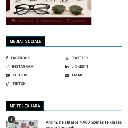
MEDIAT SOCIALE
FACEBOOK
TWITTER
INSTAGRAM
LINKEDIN
YOUTUBE
EMAIL
TIKTOK
MË TË LEXUARA
1
Arsim, në shtator 4.900 nxënës të klasës
së parë më pak