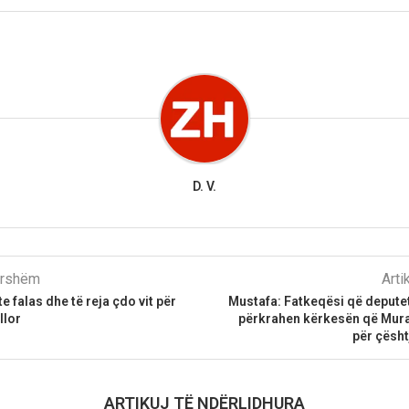
D. V.
parshëm
Arti
 falas dhe të reja çdo vit për
Mustafa: Fatkeqësi që depute
llor
përkrahen kërkesën që Murat
për çësh
ARTIKUJ TË NDËRLIDHURA