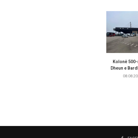
Kolonë 500-
Dheun e Bardhë
08.08.20