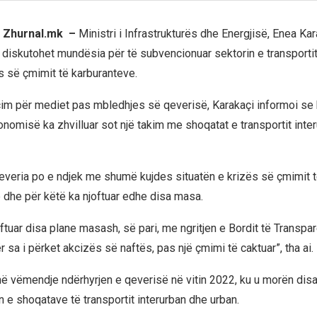
l, Zhurnal.mk –
Ministri i Infrastrukturës dhe Energjisë, Enea Kar
o diskutohet mundësia për të subvencionuar sektorin e transporti
es së çmimit të karburanteve.
im për mediet pas mbledhjes së qeverisë, Karakaçi informoi s
onomisë ka zhvilluar sot një takim me shoqatat e transportit inte
qeveria po e ndjek me shumë kujdes situatën e krizës së çmimit 
 dhe për këtë ka njoftuar edhe disa masa.
ftuar disa plane masash, së pari, me ngritjen e Bordit të Transpa
r sa i përket akcizës së naftës, pas një çmimi të caktuar”, tha ai.
 në vëmendje ndërhyrjen e qeverisë në vitin 2022, ku u morën dis
 e shoqatave të transportit interurban dhe urban.