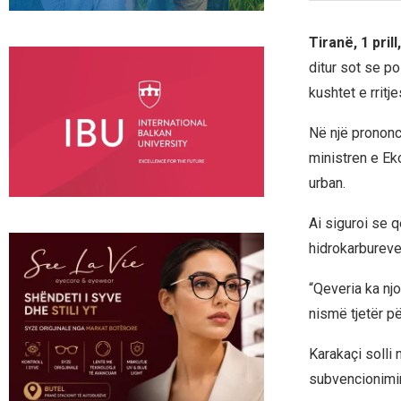
Tiranë, 1 pril
ditur sot se p
kushtet e rritj
Në një prononc
ministren e Ek
urban.
Ai siguroi se 
hidrokarbureve
“Qeveria ka njo
nismë tjetër pë
Karakaçi solli
subvencionimin