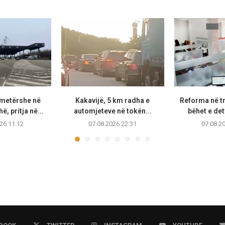
metërshe në
Kakavijë, 5 km radha e
Reforma në t
, pritja në...
automjeteve në tokën...
bëhet e de
26 11:12
07.08.2026 22:31
07.08.2