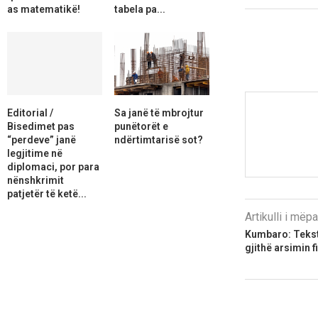
as matematikë!
tabela pa...
Editorial /
Sa janë të mbrojtur
Bisedimet pas
punëtorët e
“perdeve” janë
ndërtimtarisë sot?
legjitime në
diplomaci, por para
nënshkrimit
patjetër të ketë...
Artikulli i më
Kumbaro: Tekste
gjithë arsimin fi