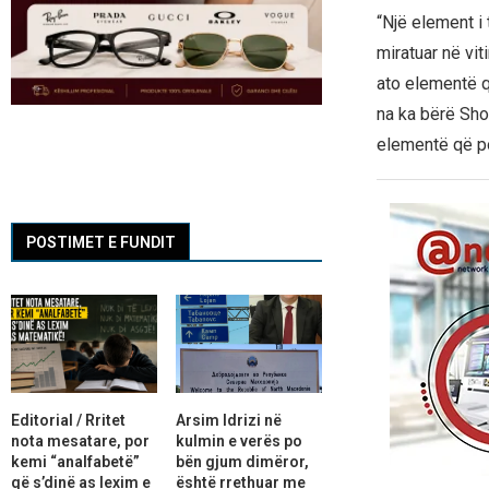
“Një element i 
miratuar në vi
ato elementë q
na ka bërë Shoq
elementë që po
POSTIMET E FUNDIT
Editorial / Rritet
Arsim Idrizi në
nota mesatare, por
kulmin e verës po
kemi “analfabetë”
bën gjum dimëror,
që s’dinë as lexim e
është rrethuar me