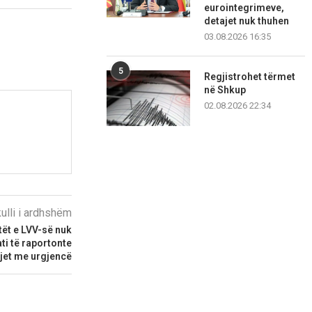
eurointegrimeve,
detajet nuk thuhen
03.08.2026 16:35
5
Regjistrohet tërmet
në Shkup
02.08.2026 22:34
kulli i ardhshëm
tët e LVV-së nuk
i të raportonte
tjet me urgjencë