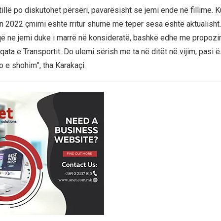
tillë po diskutohet përsëri, pavarësisht se jemi ende në fillime. 
tin 2022 çmimi është rritur shumë më tepër sesa është aktualisht.
ë ne jemi duke i marrë në konsideratë, bashkë edhe me propozim
ata e Transportit. Do ulemi sërish me ta në ditët në vijim, pasi 
 e shohim”, tha Karakaçi.