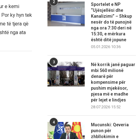
2
Sportelet e NP
Kur e kemi
“Ujësjellësi dhe
 Por ky hyn tek
Kanalizimi” – Shkup
nesër do të punojnë
e të tjera që
nga ora 7:30 deri në
është nga ata
15:30, e mërkura
është ditë jopune
05.01.2026 10:36
3
Në korrik janë paguar
mbi 560 milionë
denarë për
kompensime për
pushim mjekësor,
pjesa më e madhe
për lejet e lindjes
28.07.2026 15:52
4
Mucunski: Qeveria
punon për
zhbllokimin e