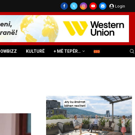
Login
HOWBIZZ
KULTURË
+ MË TEPËR…