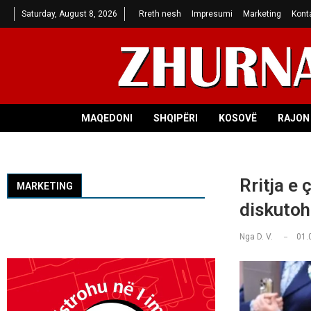
Saturday, August 8, 2026
Rreth nesh
Impresumi
Marketing
Kont
MAQEDONI
SHQIPËRI
KOSOVË
RAJON 
Rritja e
MARKETING
diskutoh
Nga
D. V.
01.