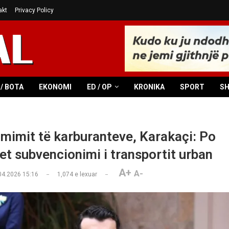
akt
Privacy Policy
/ BOTA
EKONOMI
ED / OP
KRONIKA
SPORT
S
 çmimit të karburanteve, Karakaçi: Po
et subvencionimi i transportit urban
A+
A-
04.2026 15:16
1,074
e lexuar