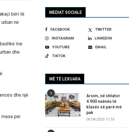
MEDIAT SOCIALE
akaçi bëri të
t urban në
FACEBOOK
TWITTER
INSTAGRAM
LINKEDIN
e bashkë me
YOUTUBE
EMAIL
rurban dhe
TIKTOK
të
MË TË LEXUARA
1
rencës dhe një
Arsim, në shtator
4.900 nxënës të
klasës së parë më
pak
a masa për
06.08.2026 17:33