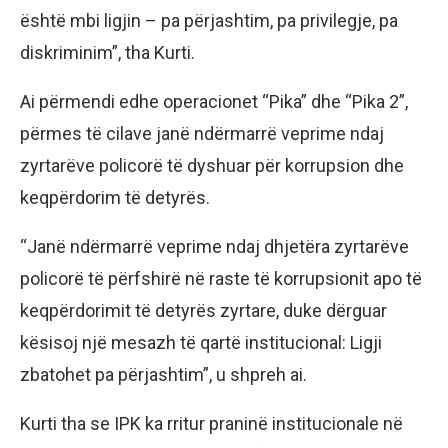
është mbi ligjin – pa përjashtim, pa privilegje, pa
diskriminim”, tha Kurti.
Ai përmendi edhe operacionet “Pika” dhe “Pika 2”,
përmes të cilave janë ndërmarrë veprime ndaj
zyrtarëve policorë të dyshuar për korrupsion dhe
keqpërdorim të detyrës.
“Janë ndërmarrë veprime ndaj dhjetëra zyrtarëve
policorë të përfshirë në raste të korrupsionit apo të
keqpërdorimit të detyrës zyrtare, duke dërguar
kësisoj një mesazh të qartë institucional: Ligji
zbatohet pa përjashtim”, u shpreh ai.
Kurti tha se IPK ka rritur praninë institucionale në