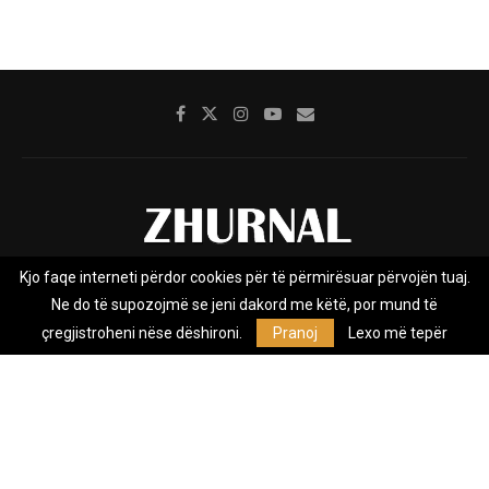
Kjo faqe interneti përdor cookies për të përmirësuar përvojën tuaj.
Rreth nesh
Impresumi
Marketing
Kontakt
Ne do të supozojmë se jeni dakord me këtë, por mund të
Privacy Policy
çregjistroheni nëse dëshironi.
Pranoj
Lexo më tepër
Zhurnal.mk është Agjenci e Lajmeve e pavarur, e themeluar në vitin
2009, që e mbulon Maqedoninë, Kosovën, Shqipërinë edhe lajmet
nga bota.
@2026 - All Right Reserved. Designed and Developed by
Anet.Com.Mk