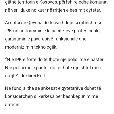
gjithë territorin e Kosovës, përfshirë edhe komunat
në veri, duke ndikuar në rritjen e besimit qytetar.
Ai shtoi se Qeveria do të vazhdojë ta mbështesë
IPK-në në forcimin e kapaciteteve profesionale,
garantimin e pavarësisë funksionale dhe
modernizimin teknologjik.
“Një IPK e fortë do të thotë një polici më e pastër.
Një polici më e pastër do të thotë një shtet më i
drejtë”, deklaroi Kurti.
Në fund, ai tha se ankesat e qytetarëve duhet të
konsiderohen si kërkesa për bashkëpunim me
shtetin.