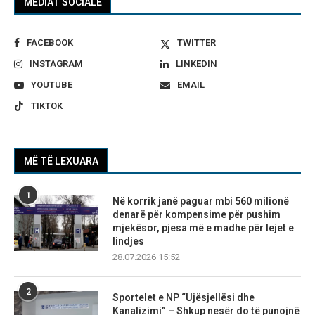
MEDIAT SOCIALE
FACEBOOK
TWITTER
INSTAGRAM
LINKEDIN
YOUTUBE
EMAIL
TIKTOK
MË TË LEXUARA
1
Në korrik janë paguar mbi 560 milionë
denarë për kompensime për pushim
mjekësor, pjesa më e madhe për lejet e
lindjes
28.07.2026 15:52
2
Sportelet e NP “Ujësjellësi dhe
Kanalizimi” – Shkup nesër do të punojnë