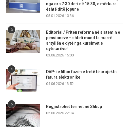
nga ora 7:30 deri në 15:30, e mërkura
është ditë jopune
05.01.2026 10:36
3
Editorial / Priten reforma në sistemin e
pensioneve – shteti mund ta marrë
shtyllën e dytë nga kursimet e
qytetarëve!
03.08.2026 15:00
4
DAP-i e fillon fazën e tretë të projektit
fatura elektronike
04.06.2026 13:52
5
Regjistrohet tërmet në Shkup
02.08.2026 22:34