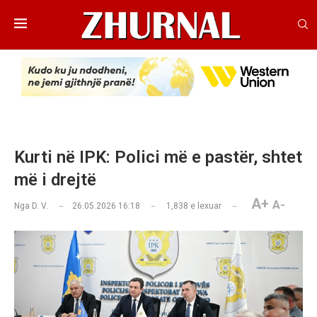
Kurti në IPK: Polici më e pastër, shtet
më i drejtë
A+
A-
Nga
D. V.
26.05.2026 16:18
1,838
e lexuar