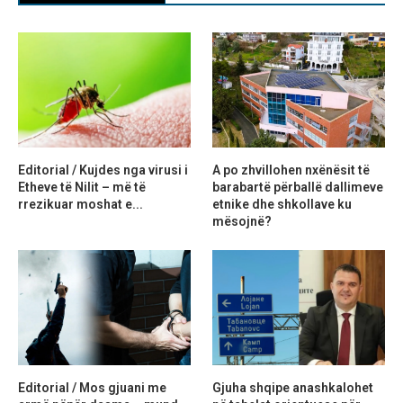
Editorial / Kujdes nga virusi i
A po zhvillohen nxënësit të
Etheve të Nilit – më të
barabartë përballë dallimeve
rrezikuar moshat e...
etnike dhe shkollave ku
mësojnë?
Editorial / Mos gjuani me
Gjuha shqipe anashkalohet