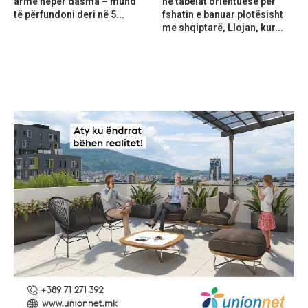
armë nëpër dasma – mund
në tabelat orientuese për
të përfundoni deri në 5...
fshatin e banuar plotësisht
me shqiptarë, Llojan, kur...