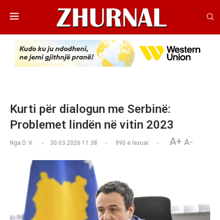
Kurti për dialogun me Serbinë:
Problemet lindën në vitin 2023
A+
A-
Nga
D. V.
30.03.2026 11:38
990
e lexuar