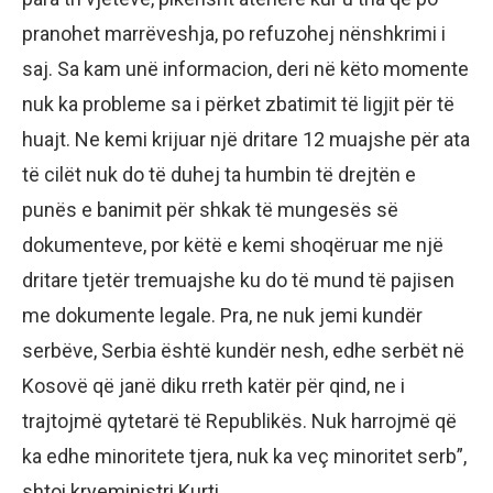
pranohet marrëveshja, po refuzohej nënshkrimi i
saj. Sa kam unë informacion, deri në këto momente
nuk ka probleme sa i përket zbatimit të ligjit për të
huajt. Ne kemi krijuar një dritare 12 muajshe për ata
të cilët nuk do të duhej ta humbin të drejtën e
punës e banimit për shkak të mungesës së
dokumenteve, por këtë e kemi shoqëruar me një
dritare tjetër tremuajshe ku do të mund të pajisen
me dokumente legale. Pra, ne nuk jemi kundër
serbëve, Serbia është kundër nesh, edhe serbët në
Kosovë që janë diku rreth katër për qind, ne i
trajtojmë qytetarë të Republikës. Nuk harrojmë që
ka edhe minoritete tjera, nuk ka veç minoritet serb”,
shtoi kryeministri Kurti.