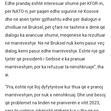
Edhe prandaj është interesuar shumë për KFOR-in,
për NATO-n, për paqen edhe sigurinë në Kosovë
dhe në anën tjetër gjithashtu edhe për dialogun e
zhvilluar në Bruksel, për çfarë ne tashmë e dimë që
dialogu ka avancuar shumë, meqenëse ka rezultuar
në marrëveshje. Ne në Bruksel nuk kemi pasur veç
dialog, kemi pasur edhe marrëveshje. Është një gjë
tjetër që presidenti i Serbisë e ka pranuar
marrëveshjen, por ka refuzuar ta nënshkruajë”, tha
ai.
“Pra, është një lloj dyfytyrësie kur thua që e pranoj
marrëveshjen, por nuk e nënshkruaj. Dhe unë besoj
që problemet na lindën në pranverën e vitit 2023,
para tri vjetëve, pikërisht atëherë kur u tha që po