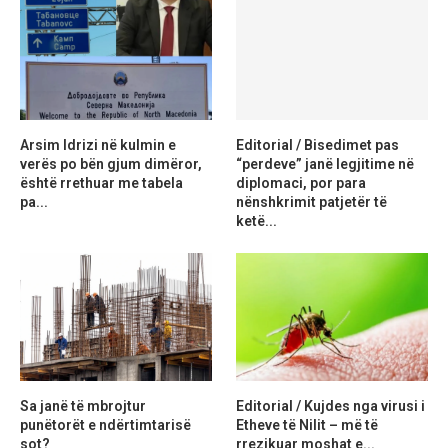
Arsim Idrizi në kulmin e
Editorial / Bisedimet pas
verës po bën gjum dimëror,
“perdeve” janë legjitime në
është rrethuar me tabela
diplomaci, por para
pa...
nënshkrimit patjetër të
ketë...
Sa janë të mbrojtur
Editorial / Kujdes nga virusi i
punëtorët e ndërtimtarisë
Etheve të Nilit – më të
sot?
rrezikuar moshat e...