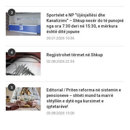
3
Sportelet e NP “Ujësjellësi dhe
Kanalizimi” – Shkup nesër do të punojnë
nga ora 7:30 deri në 15:30, e mërkura
është ditë jopune
05.01.2026 10:36
4
Regjistrohet tërmet në Shkup
02.08.2026 22:34
5
Editorial / Priten reforma në sistemin e
pensioneve – shteti mund ta marrë
shtyllën e dytë nga kursimet e
qytetarëve!
03.08.2026 15:00