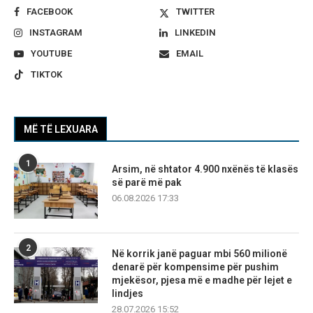
FACEBOOK
TWITTER
INSTAGRAM
LINKEDIN
YOUTUBE
EMAIL
TIKTOK
MË TË LEXUARA
1
Arsim, në shtator 4.900 nxënës të klasës
së parë më pak
06.08.2026 17:33
2
Në korrik janë paguar mbi 560 milionë
denarë për kompensime për pushim
mjekësor, pjesa më e madhe për lejet e
lindjes
28.07.2026 15:52