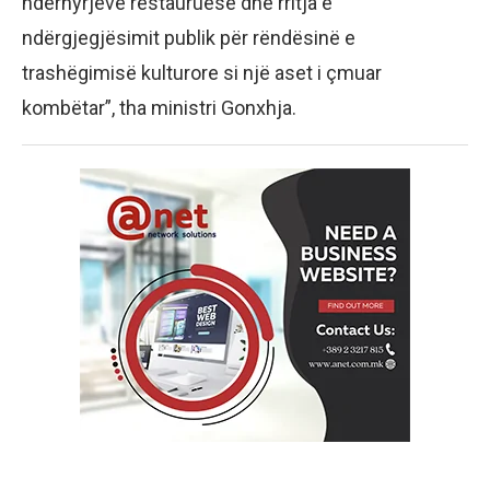
ndërhyrjeve restauruese dhe rritja e
ndërgjegjësimit publik për rëndësinë e
trashëgimisë kulturore si një aset i çmuar
kombëtar”, tha ministri Gonxhja.