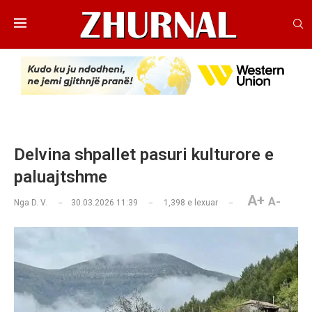
Delvina shpallet pasuri kulturore e
paluajtshme
A+
A-
Nga
D. V.
30.03.2026 11:39
1,398
e lexuar