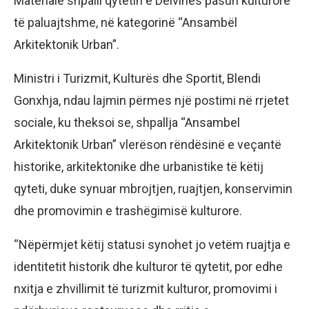
Materiale shpalli qytetin e Delvinës pasuri kulturore
të paluajtshme, në kategorinë “Ansambël
Arkitektonik Urban”.
Ministri i Turizmit, Kulturës dhe Sportit, Blendi
Gonxhja, ndau lajmin përmes një postimi në rrjetet
sociale, ku theksoi se, shpallja “Ansambel
Arkitektonik Urban” vlerëson rëndësinë e veçantë
historike, arkitektonike dhe urbanistike të këtij
qyteti, duke synuar mbrojtjen, ruajtjen, konservimin
dhe promovimin e trashëgimisë kulturore.
“Nëpërmjet këtij statusi synohet jo vetëm ruajtja e
identitetit historik dhe kulturor të qytetit, por edhe
nxitja e zhvillimit të turizmit kulturor, promovimi i