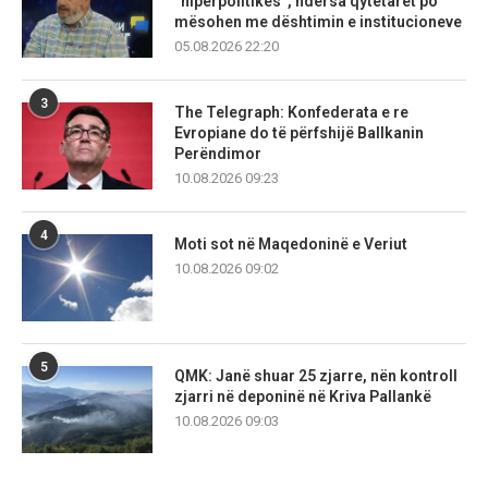
“hiperpolitikës”, ndërsa qytetarët po
mësohen me dështimin e institucioneve
05.08.2026 22:20
3
The Telegraph: Konfederata e re
Evropiane do të përfshijë Ballkanin
Perëndimor
10.08.2026 09:23
4
Moti sot në Maqedoninë e Veriut
10.08.2026 09:02
5
QMK: Janë shuar 25 zjarre, nën kontroll
zjarri në deponinë në Kriva Pallankë
10.08.2026 09:03