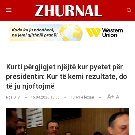
Kurti përgjigjet njëjtë kur pyetet për
presidentin: Kur të kemi rezultate, do
të ju njoftojmë
A+
A-
Nga
D. V.
16.04.2026 13:55
1,163
e lexuar