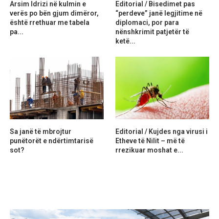
Arsim Idrizi në kulmin e
Editorial / Bisedimet pas
verës po bën gjum dimëror,
“perdeve” janë legjitime në
është rrethuar me tabela
diplomaci, por para
pa...
nënshkrimit patjetër të
ketë...
Sa janë të mbrojtur
Editorial / Kujdes nga virusi i
punëtorët e ndërtimtarisë
Etheve të Nilit – më të
sot?
rrezikuar moshat e...