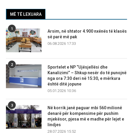
MË TË LEXUARA
1
Arsim, në shtator 4.900 nxënës të klasës
së parë më pak
06.08.2026 17:33
2
Sportelet e NP “Ujësjellësi dhe
Kanalizimi” – Shkup nesër do të punojnë
nga ora 7:30 deri në 15:30, e mërkura
është ditë jopune
05.01.2026 10:36
3
Në korrik janë paguar mbi 560 milionë
denarë për kompensime për pushim
mjekësor, pjesa më e madhe për lejet e
lindjes
28.07.2026 15:52