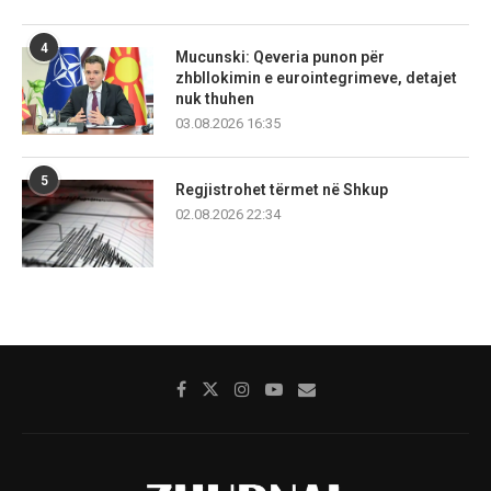
4
Mucunski: Qeveria punon për
zhbllokimin e eurointegrimeve, detajet
nuk thuhen
03.08.2026 16:35
5
Regjistrohet tërmet në Shkup
02.08.2026 22:34