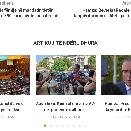
parshëm
Arti
ër fëmijë në mandatin tjetër
Hamza: Qeveria të ndalë
i në 90 euro, për lehona deri në
keqpërdorimin e shtetit për i
ARTIKUJ TË NDËRLIDHURA
onstituive e
Abdixhiku: Kemi afrime me VV-
Hamza: Presi
ryeson Avni...
në, por ende dallime...
kryetarit të 
26 10:55
06.08.2026 10:49
06.08.2