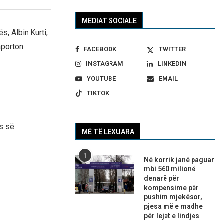
MEDIAT SOCIALE
, Albin Kurti,
aporton
FACEBOOK
TWITTER
INSTAGRAM
LINKEDIN
YOUTUBE
EMAIL
TIKTOK
s së
MË TË LEXUARA
1
Në korrik janë paguar
mbi 560 milionë
denarë për
kompensime për
pushim mjekësor,
pjesa më e madhe
për lejet e lindjes