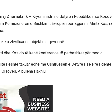
 maj Zhurnal.mk –
Kryeministri në detyrë i Republikës së Kosovës
akim Komisioneren e Bashkimit Evropian për Zgjerim, Marta Kos, r
ne.
ke u zhvilluar në objektin e qeverisë.
rti dhe Kos do të kenë konferencë të përbashkët për media.
ditës është takuar edhe me Ushtruesen e Detyrës së Presidente
 Kosovës, Albulena Haxhiu.