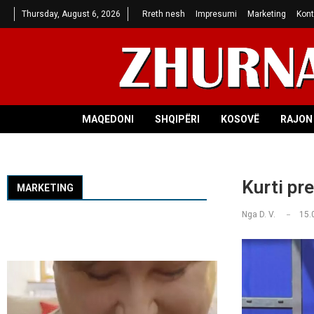
Thursday, August 6, 2026
Rreth nesh
Impresumi
Marketing
Kont
MAQEDONI
SHQIPËRI
KOSOVË
RAJON 
Kurti pr
MARKETING
Nga
D. V.
15.