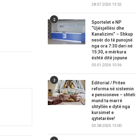
28.07.2026 15:52
2
Sportelet e NP
“Ujësjellësi dhe
Kanalizimi” – Shkup
nesër do të punojnë
nga ora 7:30 deri në
15:30, e mërkura
është ditë jopune
05.01.2026 10:36
3
Editorial / Priten
reforma në sistemin
e pensioneve – shteti
mund ta marrë
shtyllën e dytë nga
kursimet e
qytetarëve!
03.08.2026 15:00