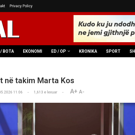
akt
Privacy Policy
/ BOTA
EKONOMI
ED / OP
KRONIKA
SPORT
S
et në takim Marta Kos
A+
A-
05.2026 11:06
1,613
e lexuar