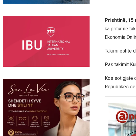
Prishtinë, 15
ka pritur në t
Ekonomia Onli
Takimi është du
Pas takimit Ku
Kos sot gjatë 
Republikës së