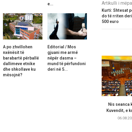
Artikulli i më
e...
Kurti: Shtesat p
do të rriten der
500 euro
A po zhvillohen
Editorial / Mos
nxënësit të
gjuani me armë
barabartë përballë
nëpër dasma –
dallimeve etnike
mund të përfundoni
dhe shkollave ku
deri në 5...
mësojnë?
Nis seanca k
Kuvendit, e k
06.08.20