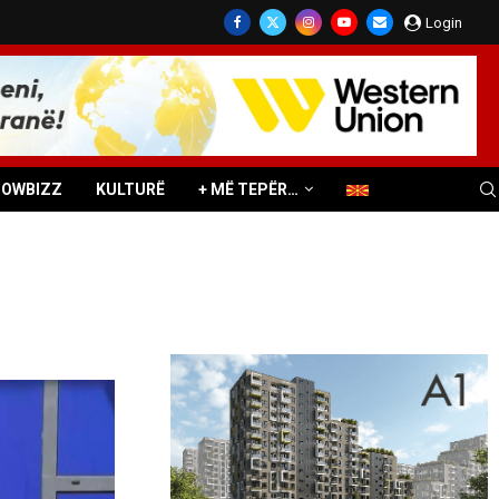
Login
HOWBIZZ
KULTURË
+ MË TEPËR…