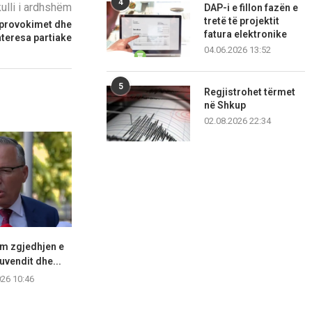
4
kulli i ardhshëm
DAP-i e fillon fazën e
tretë të projektit
 provokimet dhe
fatura elektronike
nteresa partiake
04.06.2026 13:52
5
Regjistrohet tërmet
në Shkup
02.08.2026 22:34
m zgjedhjen e
Haziri: Jemi në bashkëpunim
Haxhiu mbërrin
Kuvendit dhe...
me partinë e parë,...
tregon n
026 10:46
06.08.2026 10:42
06.08.2