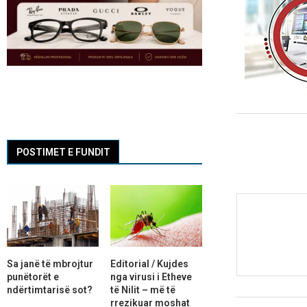
POSTIMET E FUNDIT
Sa janë të mbrojtur
Editorial / Kujdes
punëtorët e
nga virusi i Etheve
ndërtimtarisë sot?
të Nilit – më të
rrezikuar moshat