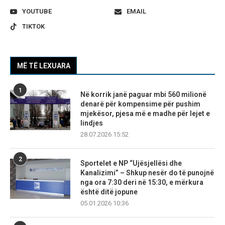
YOUTUBE
EMAIL
TIKTOK
MË TË LEXUARA
1
Në korrik janë paguar mbi 560 milionë
denarë për kompensime për pushim
mjekësor, pjesa më e madhe për lejet e
lindjes
28.07.2026 15:52
2
Sportelet e NP “Ujësjellësi dhe
Kanalizimi” – Shkup nesër do të punojnë
nga ora 7:30 deri në 15:30, e mërkura
është ditë jopune
05.01.2026 10:36