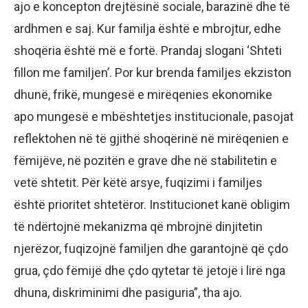
ajo e koncepton drejtësinë sociale, barazinë dhe të
ardhmen e saj. Kur familja është e mbrojtur, edhe
shoqëria është më e fortë. Prandaj slogani ‘Shteti
fillon me familjen’. Por kur brenda familjes ekziston
dhunë, frikë, mungesë e mirëqenies ekonomike
apo mungesë e mbështetjes institucionale, pasojat
reflektohen në të gjithë shoqërinë në mirëqenien e
fëmijëve, në pozitën e grave dhe në stabilitetin e
vetë shtetit. Për këtë arsye, fuqizimi i familjes
është prioritet shtetëror. Institucionet kanë obligim
të ndërtojnë mekanizma që mbrojnë dinjitetin
njerëzor, fuqizojnë familjen dhe garantojnë që çdo
grua, çdo fëmijë dhe çdo qytetar të jetojë i lirë nga
dhuna, diskriminimi dhe pasiguria”, tha ajo.