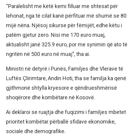
“Paralelisht me këtë kemi filluar me shtesat për
lehonat, nga të cilat kanë përfituar më shumë se 80
mijë nëna. Njësoj sikurse për fëmijët, edhe këtu i
patëm gjetur zero. Nisi me 170 euro muaj,
aktualisht janë 325.9 euro, por me synimin që ato të
ngritën në 500 euro në muaj”, tha ai.
Ministri në detyrë i Punës, Familjes dhe Vlerave të
Luftës Çlirimtare, Andin Hoti, tha se familja ka qenë
gjithmonë shtylla kryesore e qëndrueshmërisë
shoqërore dhe kombëtare në Kosovë.
Ai deklaroi se ruajtja dhe fuqizimi i familjes mbetet
prioritet kombëtar përballë sfidave ekonomike,
sociale dhe demografike.