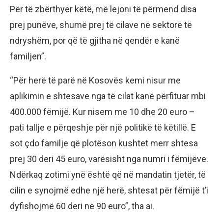
Për të zbërthyer këtë, më lejoni të përmend disa
prej punëve, shumë prej të cilave në sektorë të
ndryshëm, por që të gjitha në qendër e kanë
familjen”.
“Për herë të parë në Kosovës kemi nisur me
aplikimin e shtesave nga të cilat kanë përfituar mbi
400.000 fëmijë. Kur nisem me 10 dhe 20 euro –
pati tallje e përqeshje për një politikë të këtillë. E
sot çdo familje që plotëson kushtet merr shtesa
prej 30 deri 45 euro, varësisht nga numri i fëmijëve.
Ndërkaq zotimi ynë është që në mandatin tjetër, të
cilin e synojmë edhe një herë, shtesat për fëmijë t’i
dyfishojmë 60 deri në 90 euro”, tha ai.