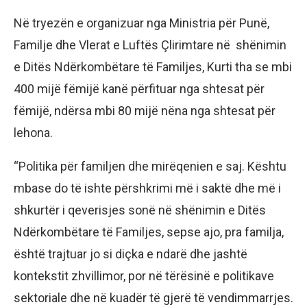
Në tryezën e organizuar nga Ministria për Punë,
Familje dhe Vlerat e Luftës Çlirimtare në shënimin
e Ditës Ndërkombëtare të Familjes, Kurti tha se mbi
400 mijë fëmijë kanë përfituar nga shtesat për
fëmijë, ndërsa mbi 80 mijë nëna nga shtesat për
lehona.
“Politika për familjen dhe mirëqenien e saj. Kështu
mbase do të ishte përshkrimi më i saktë dhe më i
shkurtër i qeverisjes sonë në shënimin e Ditës
Ndërkombëtare të Familjes, sepse ajo, pra familja,
është trajtuar jo si diçka e ndarë dhe jashtë
kontekstit zhvillimor, por në tërësinë e politikave
sektoriale dhe në kuadër të gjerë të vendimmarrjes.