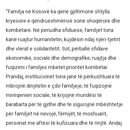
“Familja në Kosovë ka qenë gjithmonë shtylla
kryesore e qëndrueshmërisë sonë shoqërore dhe
kombëtare. Në periudha sfiduese, familjet tona
kanë ruajtur humanitetin, kujdesin ndaj njëri-tjetrit
dhe vlerat e solidaritetit. Sot, përballë sfidave
ekonomike, sociale dhe demografike, ruajtja dhe
fuqizimi i familjes mbetet prioritet kombëtar.
Prandaj, institucionet tona janë të përkushtuara të
mbrojnë dinjitetin e çdo familjeje, të fuqizojnë
mirëqenien sociale, të krijojnë mundësi të
barabarta për të gjithë dhe të sigurojnë mbështetje
për familjet në nevojë, fëmijët, të moshuarit,
personat me aftësi të kufizuara dhe të rinjtë. Andaj