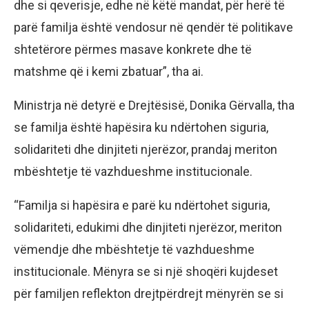
dhe si qeverisje, edhe në këtë mandat, për herë të
parë familja është vendosur në qendër të politikave
shtetërore përmes masave konkrete dhe të
matshme që i kemi zbatuar”, tha ai.
Ministrja në detyrë e Drejtësisë, Donika Gërvalla, tha
se familja është hapësira ku ndërtohen siguria,
solidariteti dhe dinjiteti njerëzor, prandaj meriton
mbështetje të vazhdueshme institucionale.
“Familja si hapësira e parë ku ndërtohet siguria,
solidariteti, edukimi dhe dinjiteti njerëzor, meriton
vëmendje dhe mbështetje të vazhdueshme
institucionale. Mënyra se si një shoqëri kujdeset
për familjen reflekton drejtpërdrejt mënyrën se si