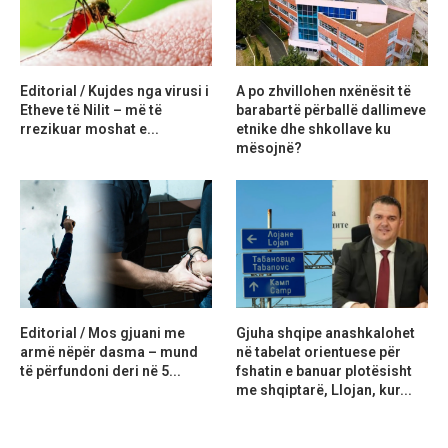
Editorial / Kujdes nga virusi i
A po zhvillohen nxënësit të
Etheve të Nilit – më të
barabartë përballë dallimeve
rrezikuar moshat e...
etnike dhe shkollave ku
mësojnë?
Editorial / Mos gjuani me
Gjuha shqipe anashkalohet
armë nëpër dasma – mund
në tabelat orientuese për
të përfundoni deri në 5...
fshatin e banuar plotësisht
me shqiptarë, Llojan, kur...