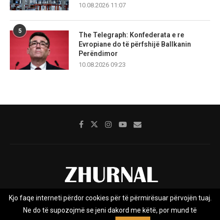
10.08.2026 11:07
5
The Telegraph: Konfederata e re
Evropiane do të përfshijë Ballkanin
Perëndimor
10.08.2026 09:23
Kjo faqe interneti përdor cookies për të përmirësuar përvojën tuaj.
Rreth nesh
Impresumi
Marketing
Kontakt
Ne do të supozojmë se jeni dakord me këtë, por mund të
Privacy Policy