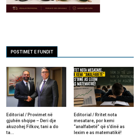
POSTIMET E FUNDIT
Editorial / Provimet në
Editorial / Rritet nota
gjuhën shqipe – Deri dje
mesatare, por kemi
akuzohej Filkov, tani a do
“analfabetë” që s’dinë as
ta...
lexim e as matematikë!