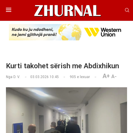
Kurti takohet sërish me Abdixhikun
A+
A-
Nga
D. V.
03.03.2026 10:45
905
e lexuar