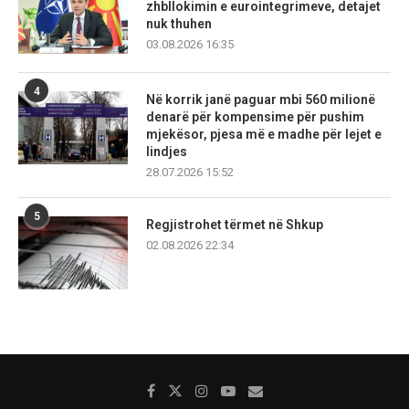
zhbllokimin e eurointegrimeve, detajet
nuk thuhen
03.08.2026 16:35
4
Në korrik janë paguar mbi 560 milionë
denarë për kompensime për pushim
mjekësor, pjesa më e madhe për lejet e
lindjes
28.07.2026 15:52
5
Regjistrohet tërmet në Shkup
02.08.2026 22:34