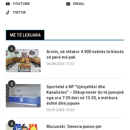
YOUTUBE
EMAIL
TIKTOK
MË TË LEXUARA
1
Arsim, në shtator 4.900 nxënës të klasës
së parë më pak
06.08.2026 17:33
2
Sportelet e NP “Ujësjellësi dhe
Kanalizimi” – Shkup nesër do të punojnë
nga ora 7:30 deri në 15:30, e mërkura
është ditë jopune
05.01.2026 10:36
3
Mucunski: Qeveria punon për