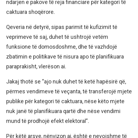
ndarjen e pakove të reja financiare për kategori të
caktuara shoqërore.
Qeveria në detyrë, sipas parimit të kufizimit të
veprimeve të saj, duhet të ushtrojë vetëm
funksione të domosdoshme, dhe të vazhdojë
zbatimin e politikave të nisura apo të planifikuara
paraprakisht, vlerëson ai.
Jakaj thotë se “ajo nuk duhet të ketë hapësirë që,
përmes vendimeve të veçanta, të transferojë mjete
publike për kategori të caktuara, nëse këto mjete
nuk janë të planifikuara qartë dhe nëse vendimi
mund të prodhojë efekt elektoral”.
Për këtë arsye, nënvizon ai, është e nevojshme të