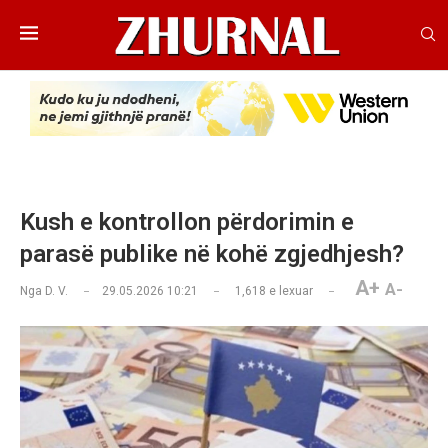
Kush e kontrollon përdorimin e
parasë publike në kohë zgjedhjesh?
A+
A-
Nga
D. V.
29.05.2026 10:21
1,618
e lexuar