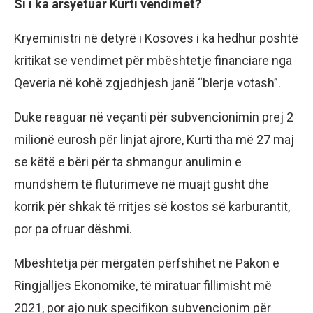
Si i ka arsyetuar Kurti vendimet?
Kryeministri në detyrë i Kosovës i ka hedhur poshtë
kritikat se vendimet për mbështetje financiare nga
Qeveria në kohë zgjedhjesh janë “blerje votash”.
Duke reaguar në veçanti për subvencionimin prej 2
milionë eurosh për linjat ajrore, Kurti tha më 27 maj
se këtë e bëri për ta shmangur anulimin e
mundshëm të fluturimeve në muajt gusht dhe
korrik për shkak të rritjes së kostos së karburantit,
por pa ofruar dëshmi.
Mbështetja për mërgatën përfshihet në Pakon e
Ringjalljes Ekonomike, të miratuar fillimisht më
2021, por ajo nuk specifikon subvencionim për