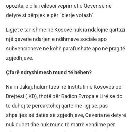
opozita, e cila i cilësoi veprimet e Qeverisë në
detyrë si përpjekje për “blerje votash”.
Ligjet e tanishme në Kosovë nuk ia ndalojnë qartazi
një qeverie ndarjen e ndihmave sociale apo
subvencioneve në kohë parafushate apo në prag të
zgjedhjeve.
Çfarë ndryshimesh mund të bëhen?
Naim Jakaj, hulumtues në Institutin e Kosovës për
Drejtësi (IKD), thotë për Radion Evropa e Lirë se do
të duhej të përcaktohej qartë me ligj se, pas
shpalljes së datës së zgjedhjeve, Qeveria në detyrë
nuk duhet dhe nuk mund të marrë vendime për