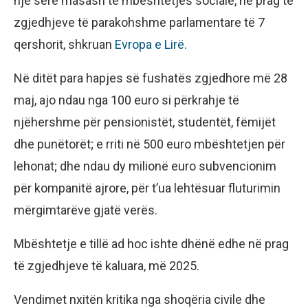
një sërë masash të mbështetjes sociale, në prag të
zgjedhjeve të parakohshme parlamentare të 7
qershorit, shkruan
Evropa e Lirë
.
Në ditët para hapjes së fushatës zgjedhore më 28
maj, ajo ndau nga 100 euro si përkrahje të
njëhershme për pensionistët, studentët, fëmijët
dhe punëtorët; e rriti në 500 euro mbështetjen për
lehonat; dhe ndau dy milionë euro subvencionim
për kompanitë ajrore, për t’ua lehtësuar fluturimin
mërgimtarëve gjatë verës.
Mbështetje e tillë ad hoc ishte dhënë edhe në prag
të zgjedhjeve të kaluara, më 2025.
Vendimet nxitën kritika nga shoqëria civile dhe