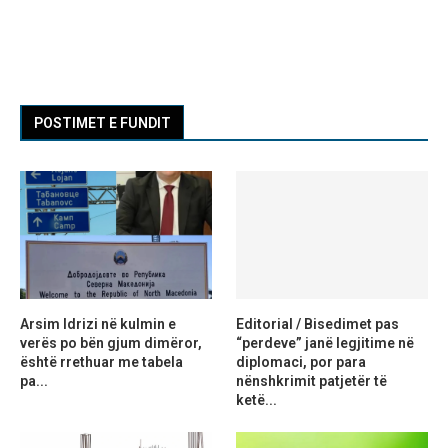
POSTIMET E FUNDIT
Arsim Idrizi në kulmin e
Editorial / Bisedimet pas
verës po bën gjum dimëror,
“perdeve” janë legjitime në
është rrethuar me tabela
diplomaci, por para
pa...
nënshkrimit patjetër të
ketë...