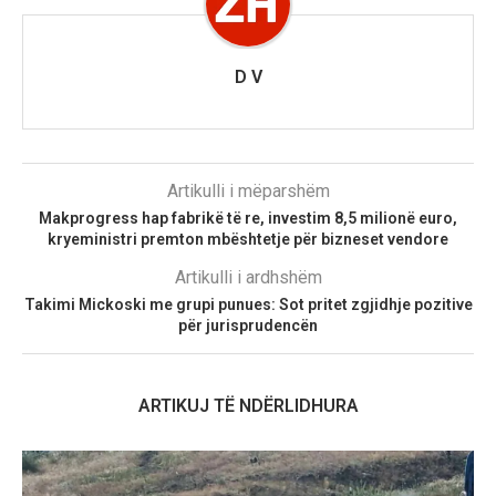
D V
Artikulli i mëparshëm
Makprogress hap fabrikë të re, investim 8,5 milionë euro,
kryeministri premton mbështetje për bizneset vendore
Artikulli i ardhshëm
Takimi Mickoski me grupi punues: Sot pritet zgjidhje pozitive
për jurisprudencën
ARTIKUJ TË NDËRLIDHURA