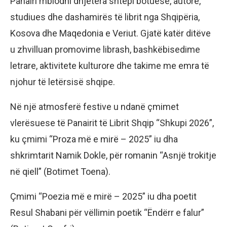
Panairi mblodhi dhjetëra shtëpi botuese, autorë,
studiues dhe dashamirës të librit nga Shqipëria,
Kosova dhe Maqedonia e Veriut. Gjatë katër ditëve
u zhvilluan promovime librash, bashkëbisedime
letrare, aktivitete kulturore dhe takime me emra të
njohur të letërsisë shqipe.
Në një atmosferë festive u ndanë çmimet
vlerësuese të Panairit të Librit Shqip “Shkupi 2026”,
ku çmimi “Proza më e mirë – 2025” iu dha
shkrimtarit Namik Dokle, për romanin “Asnjë trokitje
në qiell” (Botimet Toena).
Çmimi “Poezia më e mirë – 2025” iu dha poetit
Resul Shabani për vëllimin poetik “Ëndërr e falur”