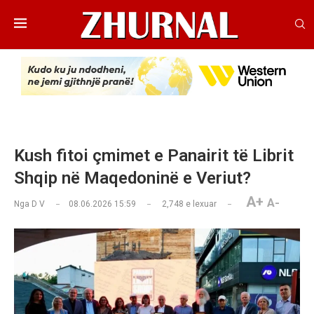
Kush fitoi çmimet e Panairit të Librit
Shqip në Maqedoninë e Veriut?
A+
A-
Nga
D V
08.06.2026 15:59
2,748
e lexuar