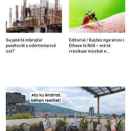
Sa janë të mbrojtur
Editorial / Kujdes nga virusi i
punëtorët e ndërtimtarisë
Etheve të Nilit – më të
sot?
rrezikuar moshat e...