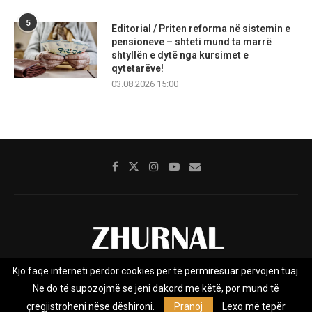
5
Editorial / Priten reforma në sistemin e
pensioneve – shteti mund ta marrë
shtyllën e dytë nga kursimet e
qytetarëve!
03.08.2026 15:00
Kjo faqe interneti përdor cookies për të përmirësuar përvojën tuaj.
Rreth nesh
Impresumi
Marketing
Kontakt
Ne do të supozojmë se jeni dakord me këtë, por mund të
Privacy Policy
çregjistroheni nëse dëshironi.
Pranoj
Lexo më tepër