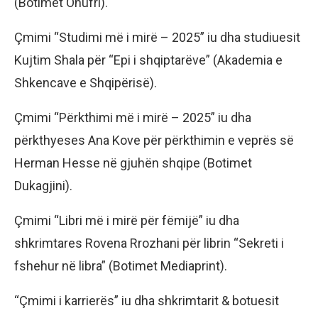
(Botimet Onufri).
Çmimi “Studimi më i mirë – 2025” iu dha studiuesit
Kujtim Shala për “Epi i shqiptarëve” (Akademia e
Shkencave e Shqipërisë).
Çmimi “Përkthimi më i mirë – 2025” iu dha
përkthyeses Ana Kove për përkthimin e veprës së
Herman Hesse në gjuhën shqipe (Botimet
Dukagjini).
Çmimi “Libri më i mirë për fëmijë” iu dha
shkrimtares Rovena Rrozhani për librin “Sekreti i
fshehur në libra” (Botimet Mediaprint).
“Çmimi i karrierës” iu dha shkrimtarit & botuesit