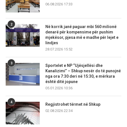
06.08.2026 17:33
2
Në korrik janë paguar mbi 560 milionë
denarë për kompensime për pushim
mjekësor, pjesa më e madhe për lejet e
lindjes
28.07.2026 15:52
3
Sportelet e NP “Ujësjellësi dhe
Kanalizimi” – Shkup nesër do të punojnë
nga ora 7:30 deri në 15:30, e mërkura
është ditë jopune
05.01.2026 10:36
4
Regjistrohet tërmet në Shkup
02.08.2026 22:34