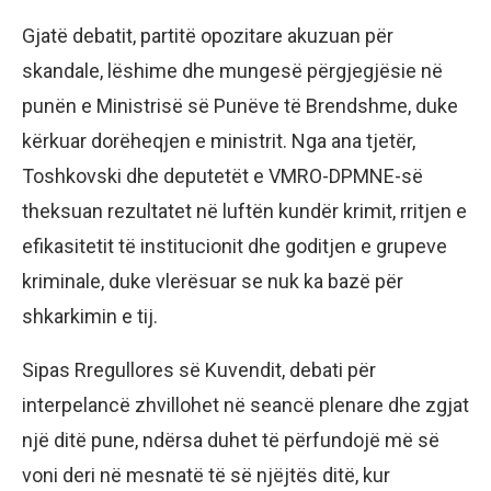
Gjatë debatit, partitë opozitare akuzuan për
skandale, lëshime dhe mungesë përgjegjësie në
punën e Ministrisë së Punëve të Brendshme, duke
kërkuar dorëheqjen e ministrit. Nga ana tjetër,
Toshkovski dhe deputetët e VMRO-DPMNE-së
theksuan rezultatet në luftën kundër krimit, rritjen e
efikasitetit të institucionit dhe goditjen e grupeve
kriminale, duke vlerësuar se nuk ka bazë për
shkarkimin e tij.
Sipas Rregullores së Kuvendit, debati për
interpelancë zhvillohet në seancë plenare dhe zgjat
një ditë pune, ndërsa duhet të përfundojë më së
voni deri në mesnatë të së njëjtës ditë, kur