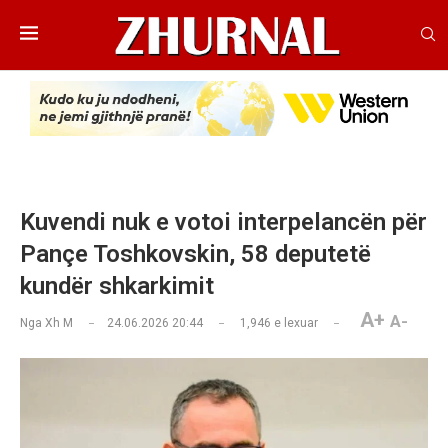
Kuvendi nuk e votoi interpelancën për
Pançe Toshkovskin, 58 deputetë
kundër shkarkimit
A+
A-
Nga
Xh M
24.06.2026 20:44
1,946
e lexuar