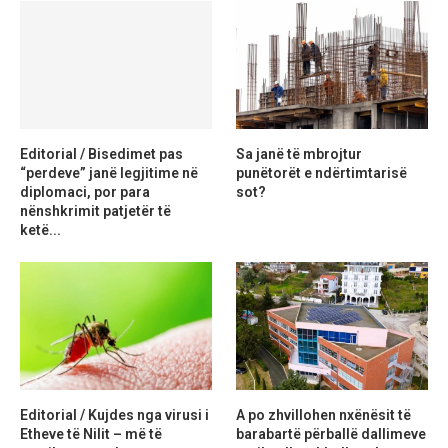
Editorial / Bisedimet pas
Sa janë të mbrojtur
“perdeve” janë legjitime në
punëtorët e ndërtimtarisë
diplomaci, por para
sot?
nënshkrimit patjetër të
ketë...
Editorial / Kujdes nga virusi i
A po zhvillohen nxënësit të
Etheve të Nilit – më të
barabartë përballë dallimeve