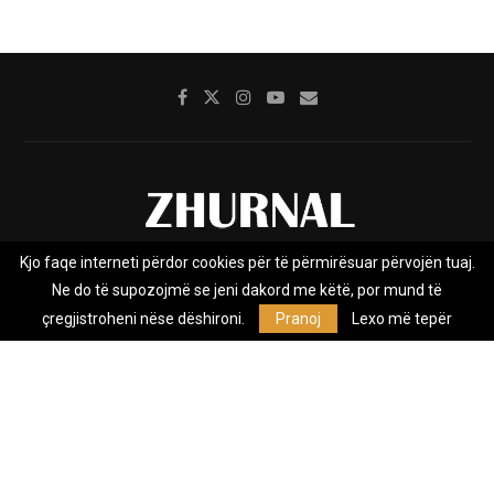
Kjo faqe interneti përdor cookies për të përmirësuar përvojën tuaj.
Rreth nesh
Impresumi
Marketing
Kontakt
Ne do të supozojmë se jeni dakord me këtë, por mund të
Privacy Policy
çregjistroheni nëse dëshironi.
Pranoj
Lexo më tepër
Zhurnal.mk është Agjenci e Lajmeve e pavarur, e themeluar në vitin
2009, që e mbulon Maqedoninë, Kosovën, Shqipërinë edhe lajmet
nga bota.
@2026 - All Right Reserved. Designed and Developed by
Anet.Com.Mk