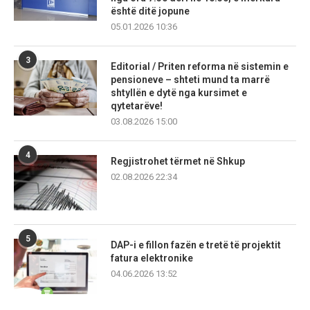
është ditë jopune
05.01.2026 10:36
3
Editorial / Priten reforma në sistemin e
pensioneve – shteti mund ta marrë
shtyllën e dytë nga kursimet e
qytetarëve!
03.08.2026 15:00
4
Regjistrohet tërmet në Shkup
02.08.2026 22:34
5
DAP-i e fillon fazën e tretë të projektit
fatura elektronike
04.06.2026 13:52