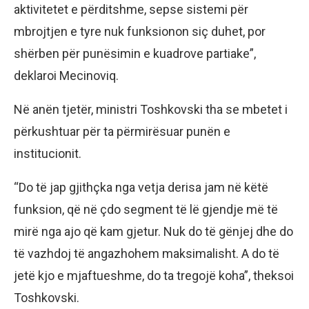
aktivitetet e përditshme, sepse sistemi për
mbrojtjen e tyre nuk funksionon siç duhet, por
shërben për punësimin e kuadrove partiake”,
deklaroi Mecinoviq.
Në anën tjetër, ministri Toshkovski tha se mbetet i
përkushtuar për ta përmirësuar punën e
institucionit.
“Do të jap gjithçka nga vetja derisa jam në këtë
funksion, që në çdo segment të lë gjendje më të
mirë nga ajo që kam gjetur. Nuk do të gënjej dhe do
të vazhdoj të angazhohem maksimalisht. A do të
jetë kjo e mjaftueshme, do ta tregojë koha”, theksoi
Toshkovski.