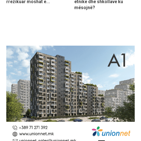
rrezikuar moshat e...
etnike dhe shkollave ku
mësojnë?