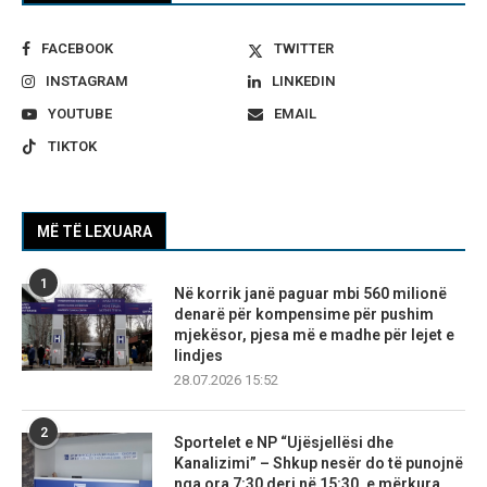
FACEBOOK
TWITTER
INSTAGRAM
LINKEDIN
YOUTUBE
EMAIL
TIKTOK
MË TË LEXUARA
1
Në korrik janë paguar mbi 560 milionë
denarë për kompensime për pushim
mjekësor, pjesa më e madhe për lejet e
lindjes
28.07.2026 15:52
2
Sportelet e NP “Ujësjellësi dhe
Kanalizimi” – Shkup nesër do të punojnë
nga ora 7:30 deri në 15:30, e mërkura