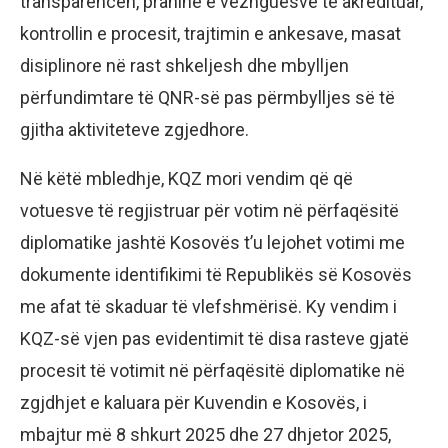
transparencën, praninë e vëzhguesve të akredituar,
kontrollin e procesit, trajtimin e ankesave, masat
disiplinore në rast shkeljesh dhe mbylljen
përfundimtare të QNR-së pas përmbylljes së të
gjitha aktiviteteve zgjedhore.
Në këtë mbledhje, KQZ mori vendim që që
votuesve të regjistruar për votim në përfaqësitë
diplomatike jashtë Kosovës t’u lejohet votimi me
dokumente identifikimi të Republikës së Kosovës
me afat të skaduar të vlefshmërisë. Ky vendim i
KQZ-së vjen pas evidentimit të disa rasteve gjatë
procesit të votimit në përfaqësitë diplomatike në
zgjdhjet e kaluara për Kuvendin e Kosovës, i
mbajtur më 8 shkurt 2025 dhe 27 dhjetor 2025,