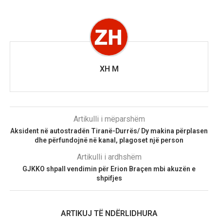
XH M
Artikulli i mëparshëm
Aksident në autostradën Tiranë-Durrës/ Dy makina përplasen
dhe përfundojnë në kanal, plagoset një person
Artikulli i ardhshëm
GJKKO shpall vendimin për Erion Braçen mbi akuzën e
shpifjes
ARTIKUJ TË NDËRLIDHURA