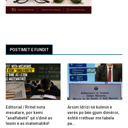
POSTIMET E FUNDIT
Editorial / Rritet nota
Arsim Idrizi në kulmin e
mesatare, por kemi
verës po bën gjum dimëror,
“analfabetë” që s’dinë as
është rrethuar me tabela
lexim e as matematikë!
pa...