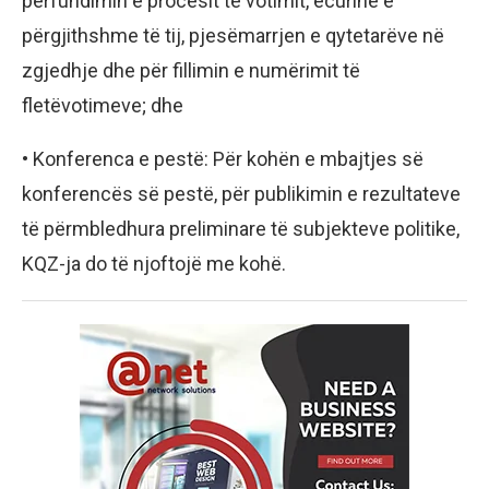
përfundimin e procesit të votimit, ecurinë e
përgjithshme të tij, pjesëmarrjen e qytetarëve në
zgjedhje dhe për fillimin e numërimit të
fletëvotimeve; dhe
• Konferenca e pestë: Për kohën e mbajtjes së
konferencës së pestë, për publikimin e rezultateve
të përmbledhura preliminare të subjekteve politike,
KQZ-ja do të njoftojë me kohë.