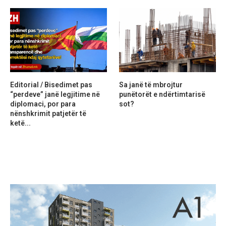
Editorial / Bisedimet pas
Sa janë të mbrojtur
“perdeve” janë legjitime në
punëtorët e ndërtimtarisë
diplomaci, por para
sot?
nënshkrimit patjetër të
ketë...