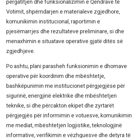
përgatitjen dhe funksionalizimin e Qendrave të
Votimit, shpërndarjen e materialeve zgjedhore,
komunikimin institucional, raportimin e
pjesëmarrjes dhe rezultateve preliminare, si dhe
menaxhimin e situatave operative gjatë ditës së
zgjedhjeve.
Po ashtu, plani parasheh funksionimin e dhomave
operative për koordinim dhe mbështetje,
bashkëpunimin me institucionet përgjegjëse për
sigurinë, energjinë elektrike dhe mbështetjen
teknike, si dhe përcakton ekipet dhe zyrtarët
përgjegjës për informimin e votuesve, komunikimin
me mediat, mbështetjen logjistike, teknologjinë
informative, verifikimin e vëzhguesve dhe detyra të