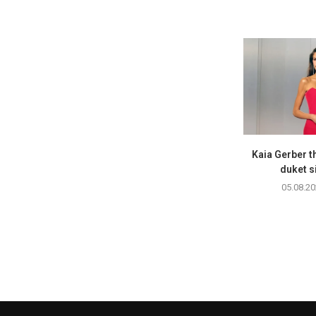
Kaia Gerber t
duket si
05.08.20