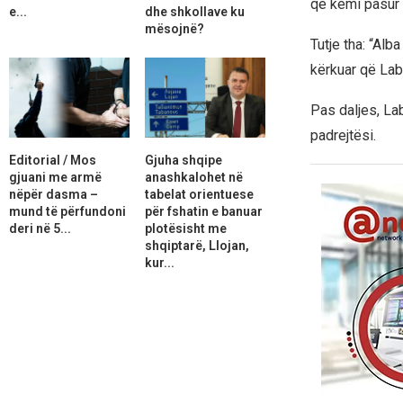
që kemi pasur 
e...
dhe shkollave ku
mësojnë?
Tutje tha: “Alb
kërkuar që Labi
Pas daljes, La
padrejtësi.
Editorial / Mos
Gjuha shqipe
gjuani me armë
anashkalohet në
nëpër dasma –
tabelat orientuese
mund të përfundoni
për fshatin e banuar
deri në 5...
plotësisht me
shqiptarë, Llojan,
kur...