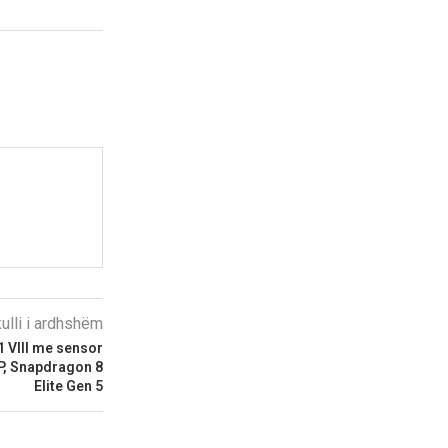
kulli i ardhshëm
1 VIII me sensor
P, Snapdragon 8
Elite Gen 5