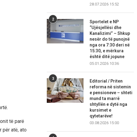
28.07.2026 15:52
2
Sportelet e NP
“Ujësjellësi dhe
Kanalizimi” – Shkup
nesër do të punojnë
nga ora 7:30 deri në
15:30, e mërkura
është ditë jopune
05.01.2026 10:36
3
Editorial / Priten
reforma në sistemin
e pensioneve – shteti
mund ta marrë
shtyllën e dytë nga
rtë.
kursimet e
qytetarëve!
onit të parë
03.08.2026 15:00
r për atë, ato