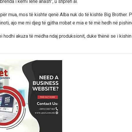
brenda i kemi lënë anash”, u shpreh ai.
a për mua, mos të kishte qenë Alba nuk do të kishte Big Brother. 
noti, ajo me mi djeg të gjitha rrobat e mia e të më hedh në pishin
bi hodhi akuza të mëdha ndaj produksionit, duke thënë se i kishin