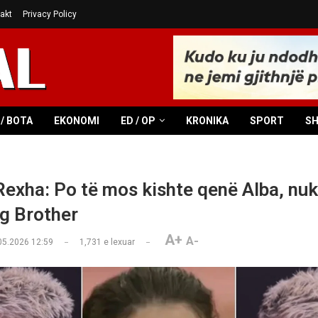
akt
Privacy Policy
/ BOTA
EKONOMI
ED / OP
KRONIKA
SPORT
S
Rexha: Po të mos kishte qenë Alba, nuk
ig Brother
A+
A-
05.2026 12:59
1,731
e lexuar