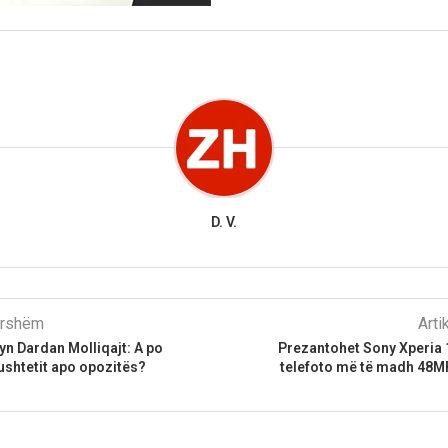
D. V.
parshëm
Arti
hyn Dardan Molliqajt: A po
Prezantohet Sony Xperia 
ushtetit apo opozitës?
telefoto më të madh 48M