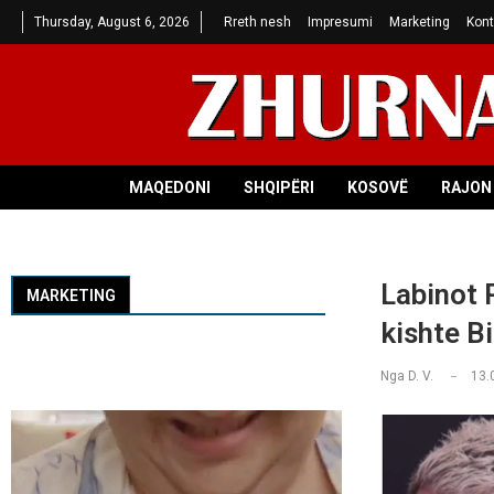
Thursday, August 6, 2026
Rreth nesh
Impresumi
Marketing
Kont
MAQEDONI
SHQIPËRI
KOSOVË
RAJON 
Labinot 
MARKETING
kishte B
Nga
D. V.
13.