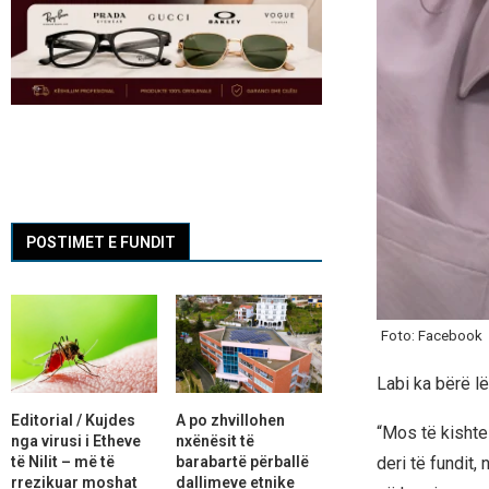
POSTIMET E FUNDIT
Foto: Facebook
Labi ka bërë lë
Editorial / Kujdes
A po zhvillohen
“Mos të kishte
nga virusi i Etheve
nxënësit të
të Nilit – më të
barabartë përballë
deri të fundit,
rrezikuar moshat
dallimeve etnike