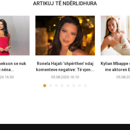
ARTIKUJ TË NDËRLIDHURA
hekson se nuk
Ronela Hajati ‘shpërthen’ ndaj
Kylian Mbappe 
 nëna...
komenteve negative: Të vjen...
me aktoren E
26 16:50
05.08.2026 16:10
05.08.2