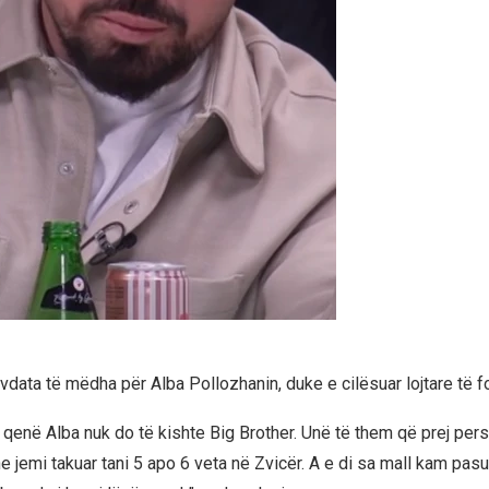
vdata të mëdha për Alba Pollozhanin, duke e cilësuar lojtare të fo
 qenë Alba nuk do të kishte Big Brother. Unë të them që prej pers
 ne jemi takuar tani 5 apo 6 veta në Zvicër. A e di sa mall kam pasu