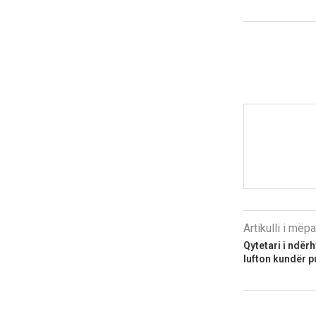
Artikulli i më
Qytetari i ndër
lufton kundër p