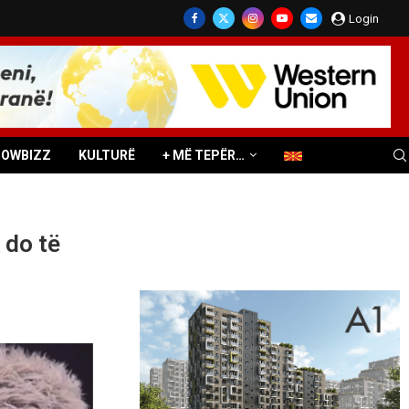
Login
HOWBIZZ
KULTURË
+ MË TEPËR…
 do të