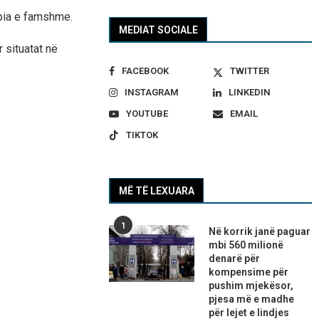
ëpia e famshme.
MEDIAT SOCIALE
r situatat në
FACEBOOK
TWITTER
INSTAGRAM
LINKEDIN
YOUTUBE
EMAIL
TIKTOK
MË TË LEXUARA
1
Në korrik janë paguar
mbi 560 milionë
denarë për
kompensime për
pushim mjekësor,
pjesa më e madhe
për lejet e lindjes