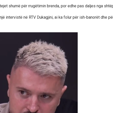
tejet shumë për rrugëtimin brenda, por edhe pas daljes nga sht
një intervistë në RTV Dukagjini, ai ka folur për ish-banorët dhe pë