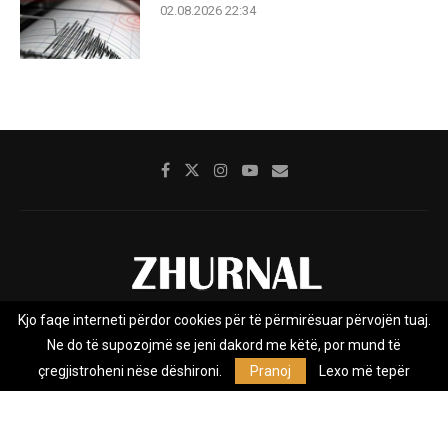
02.08.2026 22:34
Kjo faqe interneti përdor cookies për të përmirësuar përvojën tuaj.
Rreth nesh
Impresumi
Marketing
Kontakt
Ne do të supozojmë se jeni dakord me këtë, por mund të
Privacy Policy
çregjistroheni nëse dëshironi.
Pranoj
Lexo më tepër
Zhurnal.mk është Agjenci e Lajmeve e pavarur, e themeluar në vitin
2009, që e mbulon Maqedoninë, Kosovën, Shqipërinë edhe lajmet
nga bota.