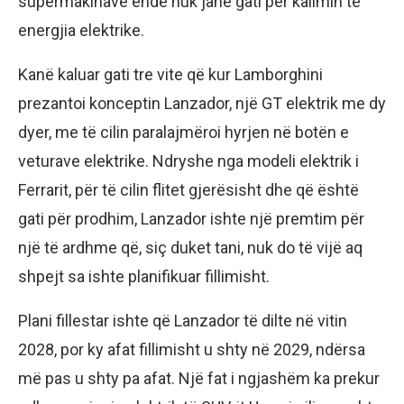
supermakinave ende nuk janë gati për kalimin te
energjia elektrike.
Kanë kaluar gati tre vite që kur Lamborghini
prezantoi konceptin Lanzador, një GT elektrik me dy
dyer, me të cilin paralajmëroi hyrjen në botën e
veturave elektrike. Ndryshe nga modeli elektrik i
Ferrarit, për të cilin flitet gjerësisht dhe që është
gati për prodhim, Lanzador ishte një premtim për
një të ardhme që, siç duket tani, nuk do të vijë aq
shpejt sa ishte planifikuar fillimisht.
Plani fillestar ishte që Lanzador të dilte në vitin
2028, por ky afat fillimisht u shty në 2029, ndërsa
më pas u shty pa afat. Një fat i ngjashëm ka prekur