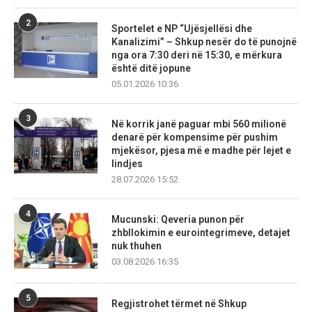
2
Sportelet e NP “Ujësjellësi dhe
Kanalizimi” – Shkup nesër do të punojnë
nga ora 7:30 deri në 15:30, e mërkura
është ditë jopune
05.01.2026 10:36
3
Në korrik janë paguar mbi 560 milionë
denarë për kompensime për pushim
mjekësor, pjesa më e madhe për lejet e
lindjes
28.07.2026 15:52
4
Mucunski: Qeveria punon për
zhbllokimin e eurointegrimeve, detajet
nuk thuhen
03.08.2026 16:35
5
Regjistrohet tërmet në Shkup