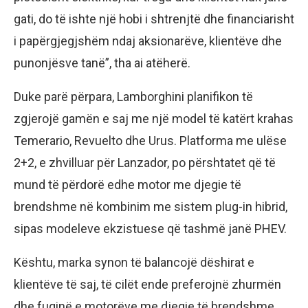
gati, do të ishte një hobi i shtrenjtë dhe financiarisht
i papërgjegjshëm ndaj aksionarëve, klientëve dhe
punonjësve tanë”, tha ai atëherë.
Duke parë përpara, Lamborghini planifikon të
zgjerojë gamën e saj me një model të katërt krahas
Temerario, Revuelto dhe Urus. Platforma me ulëse
2+2, e zhvilluar për Lanzador, po përshtatet që të
mund të përdorë edhe motor me djegie të
brendshme në kombinim me sistem plug-in hibrid,
sipas modeleve ekzistuese që tashmë janë PHEV.
Kështu, marka synon të balancojë dëshirat e
klientëve të saj, të cilët ende preferojnë zhurmën
dhe fuqinë e motorëve me djegie të brendshme,