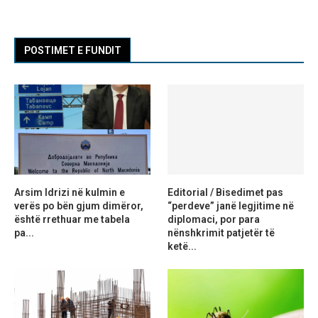
POSTIMET E FUNDIT
Arsim Idrizi në kulmin e
Editorial / Bisedimet pas
verës po bën gjum dimëror,
“perdeve” janë legjitime në
është rrethuar me tabela
diplomaci, por para
pa...
nënshkrimit patjetër të
ketë...