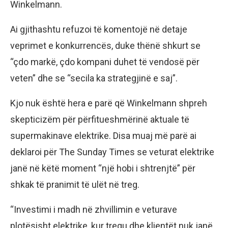
Winkelmann.
Ai gjithashtu refuzoi të komentojë në detaje
veprimet e konkurrencës, duke thënë shkurt se
“çdo markë, çdo kompani duhet të vendosë për
veten” dhe se “secila ka strategjinë e saj”.
Kjo nuk është hera e parë që Winkelmann shpreh
skepticizëm për përfitueshmërinë aktuale të
supermakinave elektrike. Disa muaj më parë ai
deklaroi për The Sunday Times se veturat elektrike
janë në këtë moment “një hobi i shtrenjtë” për
shkak të pranimit të ulët në treg.
“Investimi i madh në zhvillimin e veturave
plotësisht elektrike, kur tregu dhe klientët nuk janë