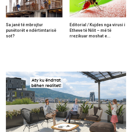
Sa janë të mbrojtur
Editorial / Kujdes nga virusi i
punëtorët e ndërtimtarisë
Etheve të Nilit – më të
sot?
rrezikuar moshat e...