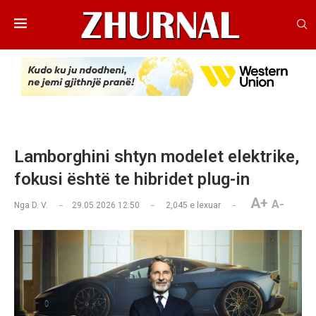
Lamborghini shtyn modelet elektrike,
fokusi është te hibridet plug-in
A+
A-
Nga
D. V.
29.05.2026 12:50
2,045
e lexuar