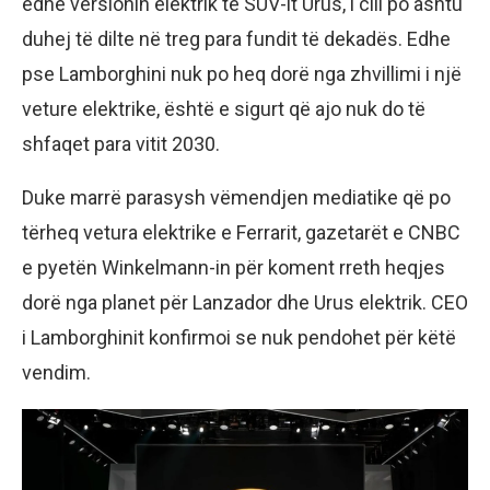
edhe versionin elektrik të SUV-it Urus, i cili po ashtu
duhej të dilte në treg para fundit të dekadës. Edhe
pse Lamborghini nuk po heq dorë nga zhvillimi i një
veture elektrike, është e sigurt që ajo nuk do të
shfaqet para vitit 2030.
Duke marrë parasysh vëmendjen mediatike që po
tërheq vetura elektrike e Ferrarit, gazetarët e CNBC
e pyetën Winkelmann-in për koment rreth heqjes
dorë nga planet për Lanzador dhe Urus elektrik. CEO
i Lamborghinit konfirmoi se nuk pendohet për këtë
vendim.