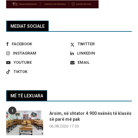
MEDIAT SOCIALE
FACEBOOK
TWITTER
INSTAGRAM
LINKEDIN
YOUTUBE
EMAIL
TIKTOK
MË TË LEXUARA
1
Arsim, në shtator 4.900 nxënës të klasës
së parë më pak
06.08.2026 17:33