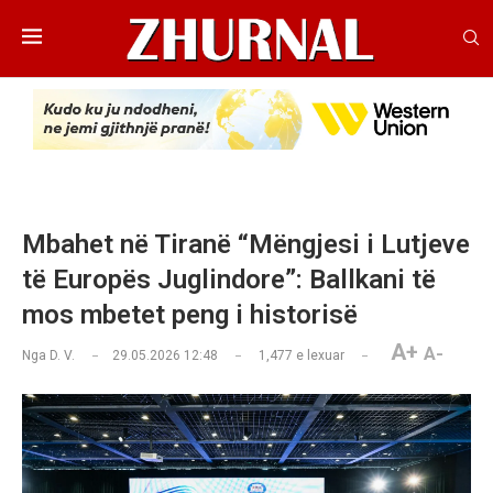
Mbahet në Tiranë “Mëngjesi i Lutjeve
të Europës Juglindore”: Ballkani të
mos mbetet peng i historisë
A+
A-
Nga
D. V.
29.05.2026 12:48
1,477
e lexuar