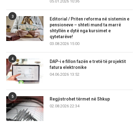
05.01.2026 10:36
3
Editorial / Priten reforma në sistemin e
pensioneve – shteti mund ta marrë
shtyllën e dytë nga kursimet e
qytetarëve!
03.08.2026 15:00
4
DAP-i e fillon fazën e tretë të projektit
fatura elektronike
04.06.2026 13:52
5
Regjistrohet tërmet në Shkup
02.08.2026 22:34