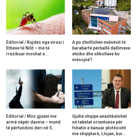
Editorial / Kujdes nga virusi i
A po zhvillohen nxënësit të
Etheve të Nilit – më të
barabartë përballë dallimeve
rrezikuar moshat e...
etnike dhe shkollave ku
mësojnë?
Editorial / Mos gjuani me
Gjuha shqipe anashkalohet
armë nëpër dasma – mund
në tabelat orientuese për
të përfundoni deri në 5...
fshatin e banuar plotësisht
me shqiptarë, Llojan, kur...