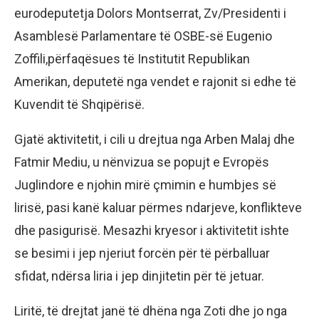
eurodeputetja Dolors Montserrat, Zv/Presidenti i
Asamblesë Parlamentare të OSBE-së Eugenio
Zoffili,përfaqësues të Institutit Republikan
Amerikan, deputetë nga vendet e rajonit si edhe të
Kuvendit të Shqipërisë.
Gjatë aktivitetit, i cili u drejtua nga Arben Malaj dhe
Fatmir Mediu, u nënvizua se popujt e Evropës
Juglindore e njohin mirë çmimin e humbjes së
lirisë, pasi kanë kaluar përmes ndarjeve, konflikteve
dhe pasigurisë. Mesazhi kryesor i aktivitetit ishte
se besimi i jep njeriut forcën për të përballuar
sfidat, ndërsa liria i jep dinjitetin për të jetuar.
Liritë, të drejtat janë të dhëna nga Zoti dhe jo nga