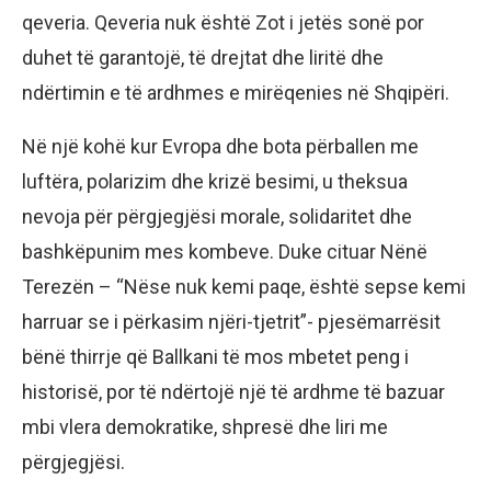
qeveria. Qeveria nuk është Zot i jetës sonë por
duhet të garantojë, të drejtat dhe liritë dhe
ndërtimin e të ardhmes e mirëqenies në Shqipëri.
Në një kohë kur Evropa dhe bota përballen me
luftëra, polarizim dhe krizë besimi, u theksua
nevoja për përgjegjësi morale, solidaritet dhe
bashkëpunim mes kombeve. Duke cituar Nënë
Terezën – “Nëse nuk kemi paqe, është sepse kemi
harruar se i përkasim njëri-tjetrit”- pjesëmarrësit
bënë thirrje që Ballkani të mos mbetet peng i
historisë, por të ndërtojë një të ardhme të bazuar
mbi vlera demokratike, shpresë dhe liri me
përgjegjësi.