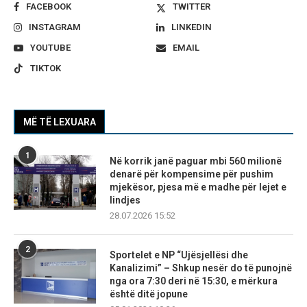
FACEBOOK
TWITTER
INSTAGRAM
LINKEDIN
YOUTUBE
EMAIL
TIKTOK
MË TË LEXUARA
1
Në korrik janë paguar mbi 560 milionë
denarë për kompensime për pushim
mjekësor, pjesa më e madhe për lejet e
lindjes
28.07.2026 15:52
2
Sportelet e NP “Ujësjellësi dhe
Kanalizimi” – Shkup nesër do të punojnë
nga ora 7:30 deri në 15:30, e mërkura
është ditë jopune