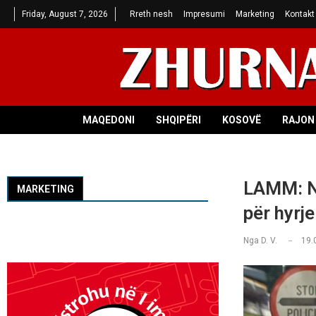
Friday, August 7, 2026
Rreth nesh
Impresumi
Marketing
Kontakt
MAQEDONI
SHQIPËRI
KOSOVË
RAJON 
LAMM: Në
MARKETING
për hyrje
Nga
D. V.
19.