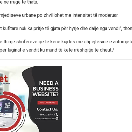
 në rrugë të thata.
ë mjediseve urbane po zhvillohet me intensitet të moderuar.
kufitare nuk ka pritje të gjata për hyrje dhe dalje nga vendi”, t
në thirrje shoferëve që të kenë kujdes me shpejtësinë e automjet
ër luginat e vendit ku mund të ketë rrëshqitje të dheut./