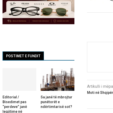
POSTIMET E FUNDIT
Artikulli i më
Moti në Shqipër
Editorial /
Sa janë të mbrojtur
Bisedimet pas
punëtorët e
“perdeve” janë
ndërtimtarisë sot?
legjitime në