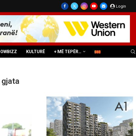
Login
HOWBIZZ
KULTURË
+ MË TEPËR…
 gjata