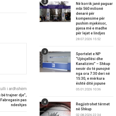
2
Në korrik janë paguar
mbi 560 milionë
denarë për
kompensime për
pushim mjekësor,
pjesa më e madhe
për lejet e lindjes
28.07.2026 15:52
3
Sportelet e NP
“Ujësjellësi dhe
Kanalizimi” – Shkup
nesër do të punojnë
nga ora 7:30 deri në
15:30, e mërkura
është ditë jopune
kulli i ardhshëm
05.01.2026 10:36
u bë trajner dje”,
r Fabregasin pas
4
Regjistrohet tërmet
ndeshjes
në Shkup
02.08.2026 22:34