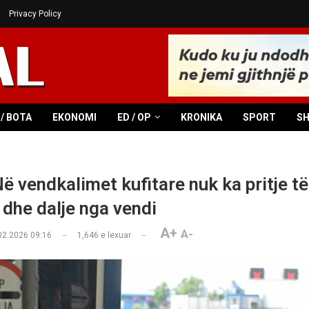
Privacy Policy
/ BOTA
EKONOMI
ED / OP
KRONIKA
SPORT
S
 vendkalimet kufitare nuk ka pritje të
 dhe dalje nga vendi
A+
A-
02.2026 09:16
1,646
e lexuar