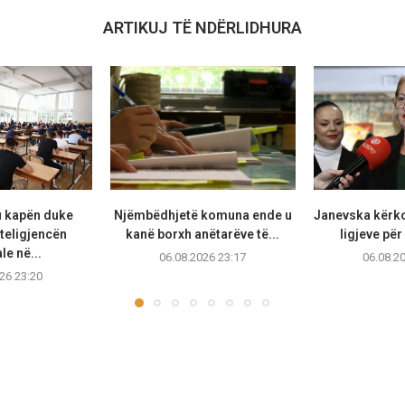
ARTIKUJ TË NDËRLIDHURA
u kapën duke
Njëmbëdhjetë komuna ende u
Janevska kërko
teligjencën
kanë borxh anëtarëve të...
ligjeve për
ale në...
06.08.2026 23:17
06.08.2
26 23:20