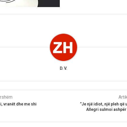
D. V.
parshëm
Arti
i, vranët dhe me shi
“Je një idiot, një pleh që 
Allegri sulmoi ashpë