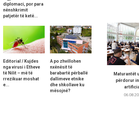
diplomaci, por para
nënshkrimit
patjetër të ketë...
Editorial / Kujdes
A po zhvillohen
nga virusi i Etheve
nxënësit të
të Nilit – më të
barabartë përballë
Maturantët 
rrezikuar moshat
dallimeve etnike
përdorur in
e...
dhe shkollave ku
artifici
mësojnë?
06.08.20