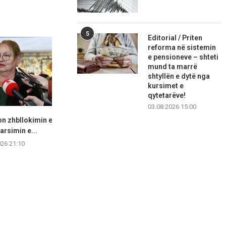
5
Editorial / Priten
reforma në sistemin
e pensioneve – shteti
mund ta marrë
shtyllën e dytë nga
kursimet e
qytetarëve!
03.08.2026 15:00
n zhbllokimin e
Fajin po e kërkojnë në vendin e
LSDM akuzon 
 arsimin e...
gabuar...
bisedime “në
026 21:10
06.08.2026 20:42
06.08.2