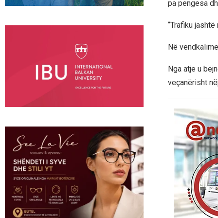
pa pengesa dhe
“Trafiku jasht
Në vendkalimet 
Nga atje u bëj
veçanërisht nëp