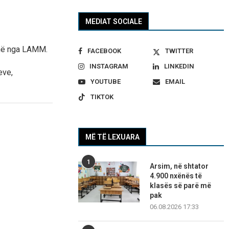
MEDIAT SOCIALE
honë nga LAMM.
FACEBOOK
TWITTER
INSTAGRAM
LINKEDIN
eve,
YOUTUBE
EMAIL
TIKTOK
MË TË LEXUARA
1
Arsim, në shtator
4.900 nxënës të
klasës së parë më
pak
06.08.2026 17:33